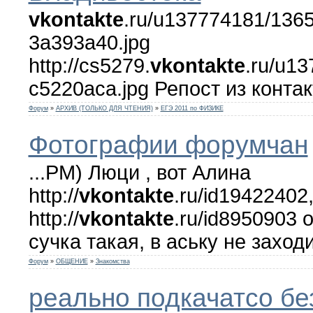
vkontakte
.ru/u137774181/136
3a393a40.jpg
http://cs5279.
vkontakte
.ru/u1
c5220aca.jpg Репост из конта
Форум
»
АРХИВ (ТОЛЬКО ДЛЯ ЧТЕНИЯ)
»
ЕГЭ 2011 по ФИЗИКЕ
Фотографии форумчан
...PM) Люци , вот Алина
http://
vkontakte
.ru/id19422402
http://
vkontakte
.ru/id8950903 
сучка такая, в аську не заход
Форум
»
ОБЩЕНИЕ
»
Знакомства
реально подкачатсо бе