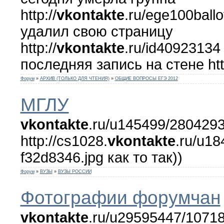
http://
vkontakte
.ru/ege100ball
удалил свою страницу
http://
vkontakte
.ru/id40923134
последняя запись на стене http
Форум
»
АРХИВ (ТОЛЬКО ДЛЯ ЧТЕНИЯ)
»
ОБЩИЕ ВОПРОСЫ ЕГЭ 2012
МГЛУ
vkontakte
.ru/u145499/2804293
http://cs1028.
vkontakte
.ru/u1
f32d8346.jpg как то так))
Форум
»
ВУЗЫ
»
ВУЗЫ РОССИИ
Фотографии форумчан
vkontakte
.ru/u29595447/10718