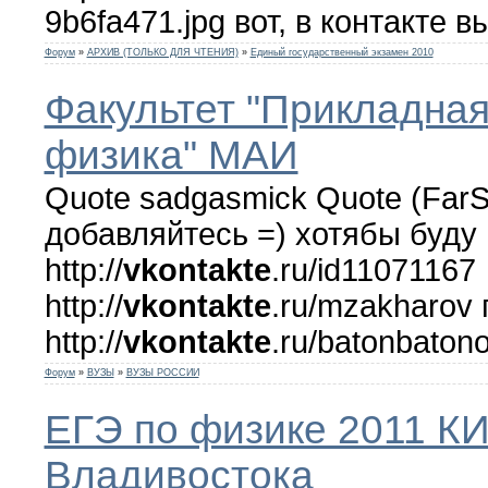
9b6fa471.jpg вот, в контакте 
Форум
»
АРХИВ (ТОЛЬКО ДЛЯ ЧТЕНИЯ)
»
Единый государственный экзамен 2010
Факультет "Прикладная
физика" МАИ
Quote sadgasmick Quote (Far
добавляйтесь =) хотябы буду 
http://
vkontakte
.ru/id11071167
http://
vkontakte
.ru/mzakharov
http://
vkontakte
.ru/batonbaton
Форум
»
ВУЗЫ
»
ВУЗЫ РОССИИ
ЕГЭ по физике 2011 К
Владивостока