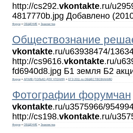
http://cs292.
vkontakte
.ru/u29
4817770b.jpg Добавлено (2010 0
Форум
»
ОБЩЕНИЕ
»
Знакомства
Обществознание реша
vkontakte
.ru/u63938474/13634
http://cs9616.
vkontakte
.ru/u6
fd6940d8.jpg Б1 земля Б2 акци
Форум
»
АРХИВ (ТОЛЬКО ДЛЯ ЧТЕНИЯ)
»
ЕГЭ 2011 по ОБЩЕСТВОЗНАНИЮ
Фотографии форумчан
vkontakte
.ru/u3575966/954994
http://cs198.
vkontakte
.ru/u357
Форум
»
ОБЩЕНИЕ
»
Знакомства