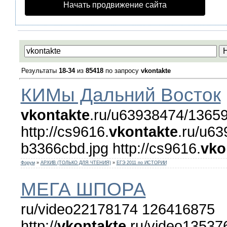
Начать продвижение сайта
Результаты
18-34
из
85418
по запросу
vkontakte
КИМы Дальний Восток
vkontakte
.ru/u63938474/13659
http://cs9616.
vkontakte
.ru/u6
b3366cbd.jpg http://cs9616.
vko
Форум
»
АРХИВ (ТОЛЬКО ДЛЯ ЧТЕНИЯ)
»
ЕГЭ 2011 по ИСТОРИИ
МЕГА ШПОРА
ru/video22178174 126416875
http://
vkontakte
.ru/video13537