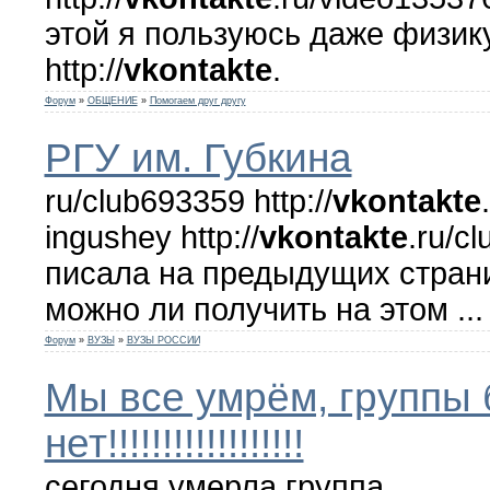
этой я пользуюсь даже физик
http://
vkontakte
.
Форум
»
ОБЩЕНИЕ
»
Помогаем друг другу
РГУ им. Губкина
ru/club693359 http://
vkontakte
ingushey http://
vkontakte
.ru/c
писала на предыдущих страни
можно ли получить на этом ...
Форум
»
ВУЗЫ
»
ВУЗЫ РОССИИ
Мы все умрём, группы
нет!!!!!!!!!!!!!!!!!!
сегодня умерла группа