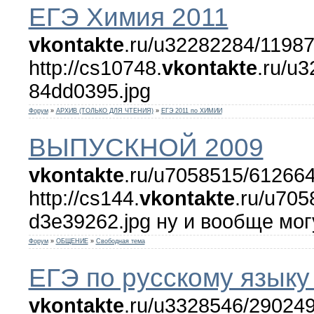
ЕГЭ Химия 2011
vkontakte
.ru/u32282284/11987
http://cs10748.
vkontakte
.ru/u
84dd0395.jpg
Форум
»
АРХИВ (ТОЛЬКО ДЛЯ ЧТЕНИЯ)
»
ЕГЭ 2011 по ХИМИИ
ВЫПУСКНОЙ 2009
vkontakte
.ru/u7058515/612664
http://cs144.
vkontakte
.ru/u70
d3e39262.jpg ну и вообще могу
Форум
»
ОБЩЕНИЕ
»
Свободная тема
ЕГЭ по русскому языку 
vkontakte
.ru/u3328546/290249