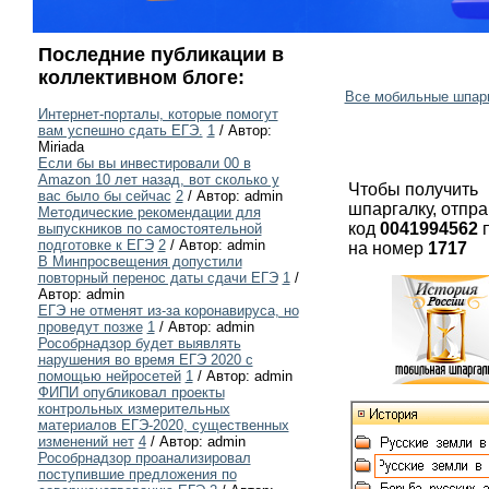
Последние публикации в
коллективном блоге:
Все мобильные шпар
Интернет-порталы, которые помогут
вам успешно сдать ЕГЭ.
1
/ Автор:
Miriada
Если бы вы инвестировали 00 в
Amazon 10 лет назад, вот сколько у
Чтобы получить
вас было бы сейчас
2
/ Автор: admin
шпаргалку, отпра
Методические рекомендации для
код
0041994562
п
выпускников по самостоятельной
подготовке к ЕГЭ
2
/ Автор: admin
на номер
1717
В Минпросвещения допустили
повторный перенос даты сдачи ЕГЭ
1
/
Автор: admin
ЕГЭ не отменят из-за коронавируса, но
проведут позже
1
/ Автор: admin
Рособрнадзор будет выявлять
нарушения во время ЕГЭ 2020 с
помощью нейросетей
1
/ Автор: admin
ФИПИ опубликовал проекты
контрольных измерительных
материалов ЕГЭ-2020, существенных
изменений нет
4
/ Автор: admin
Рособрнадзор проанализировал
поступившие предложения по