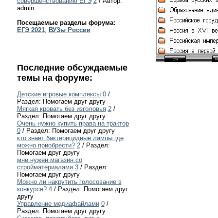
совершенствованию ЕГЭ
2
/ Автор:
admin
Посещаемые разделы форума:
ЕГЭ 2021
,
ВУЗы России
Последние обсуждаемые
темы на форуме:
Детские игровые комплексы
0
/
Раздел: Помогаем друг другу
Мягкая кровать без изголовья
2
/
Раздел: Помогаем друг другу
Очень нужно купить права на трактор
0
/ Раздел: Помогаем друг другу
кто знает бактерицидные лампы где
можно приобрести?
2
/ Раздел:
Помогаем друг другу
мне нужен магазин со
стройматериалами
3
/ Раздел:
Помогаем друг другу
Можно ли накрутить голосование в
конкурсе?
4
/ Раздел: Помогаем друг
другу
Управление медиафайлами
0
/
Раздел: Помогаем друг другу