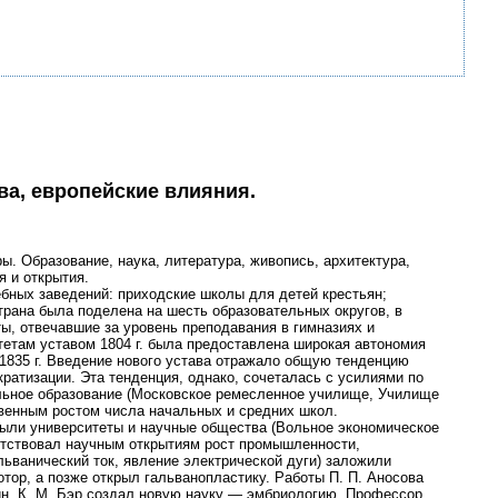
ва, европейские влияния.
. Образование, наука, литература, живопись, архитектура,
 и открытия.
ебных заведений: приходские школы для детей крестьян;
трана была поделена на шесть образовательных округов, в
ы, отвечавшие за уровень преподавания в гимназиях и
тетам уставом 1804 г. была предоставлена широкая автономия
 1835 г. Введение нового устава отражало общую тенденцию
атизации. Эта тенденция, однако, сочеталась с усилиями по
льное образование (Московское ремесленное училище, Училище
твенным ростом числа начальных и средних школ.
были университеты и научные общества (Вольное экономическое
ятствовал научным открытиям рост промышленности,
льванический ток, явление электрической дуги) заложили
отор, а позже открыл гальванопластику. Работы П. П. Аносова
ин. К. М. Бэр создал новую науку — эмбриологию. Профессор