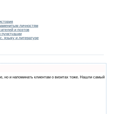
история
наменитым личностям
сателей и поэтов
 пунктуации
с. языку и литературе
ние, но и напоминать клиентам о визитах тоже. Нашли самый