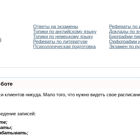
Ответы на экзамены
Рефераты по 
Топики по английскому языку
Доклады по з
Топики по немецкому языку
Биографии пи
)
Рефераты по литературе
Орфографии и
Психологическая подготовка
Экзамен по ру
-боте
иси клиентов никуда. Мало того, что нужно видеть свое расписа
ведение записей:
те;
латы;
рабатывать;