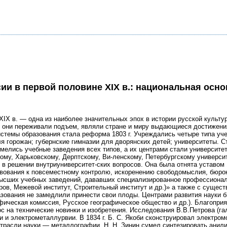
ии в первой половине XIX в.: национальная осно
 в. — одна из наиболее значительных эпох в истории русской культуры
е они переживали подъем, являли стране и миру выдающиеся достижения
истемы образования стала реформа 1803 г. Учреждались четыре типа уч
 горожан; губернские гимназии для дворянских детей; университеты. С
мелись учебные заведения всех типов, а их центрами стали университет
ому, Харьковскому, Дерптскому, Ви-ленскому, Петербургскому универси
 в решении внутриуниверситет-ских вопросов. Она была отнята уставом
твования к повсеместному контролю, искоренению свободомыслия, бюрокр
ысших учебных заведений, дававших специализированное профессиона
ов, Межевой институт, Строительный институт и др.)» а также с сущес
азования не замедлили принести свои плоды. Центрами развития науки 
фическая комиссия, Русское географическое общество и др.). Благопри
 на технические новинки и изобретения. Исследования В.В.Петрова (га
 и электрометаллурвии. В 1834 г. Б. С. Якоби сконструировал электром
отрасли науки — металлографии. Н. Н. Зинин сумел синтезировать анил