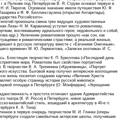
 г. в Пулкове под Петербургом В. Я. Струве основал первую в
Н. И. Пирогов. Огромное значение имели путешествия Ю. Ф.
 Лазарева и Ф. Ф. Беллинсгаузена (открытие Антарктиды).
ударства Российского».
ятилетий произошла смена трех ведущих художественных
ная Лиза» Н. М. Карамзина) уступил место романтизму,
ртвам, воспевавшему идеального героя, недовольного и собой,
ова идр.)- Увлечение романтизмом прошло «как сон, как
туациями и романтическими страстями, а реальной жизнью,
ришел в русскую литературу вместе с «Евгением Онегиным»,
шего времени» М. Ю. Лермонтова, «Записки охотника» И. С.
ись. Блестящее творчество К. П. Брюллова («Последний день
осприятием мира. Романтизм был свойствен портретной
). В творчестве В. А. Тропинина («Кружевница», «Портрет
еского искусства. Бытовой жанр получил интересное воплощение
. Всю жизнь посвятил созданию картины «Явление Христа
авляет особую страницу истории русской живописи.
рцовой площади в Петербурге (О. Монферран), «Укрощение
ажданственность и простота отличают здание Адмиралтейства
го театра (К. И. Росси) в Петербурге, новое здание
ско-византийский стиль, вошедший в архитектуру в 40-е гг.
рбурге К. А. Тона).
ленное в первую очередь творчеством М. И. Глинки (оперы
Петербурге создали самобытные актерские школы, получившие