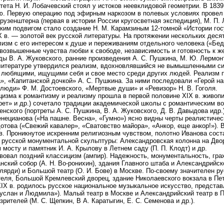
тета Н. И. Лобачевский стоял у истоков неевклидовой геометрии. В 1839
ю. Первую операцию под эфирным наркозом в полевых условиях провел 
Крузенштерна (первая в истории России кругосветная экспедиция), М. П.
ким подвигом стало создание Н. М. Карамзиным 12-томной «Истории гос
X в. — золотой век русской литературы. На протяжении нескольких дес
изм с его интересом к душе и переживаниям отдельного человека («Бед
озвышенные чувства любви к свободе, независимость и готовность к же
ы В. А. Жуковского, ранние произведения А. С. Пушкина, М. Ю. Лермонт
 литературе утвердился реализм, вдохновлявшийся не вымышленными си
любящими, ищущими себя и свое место среди других людей. Реализм п
, «Капитанской дочкой» А. С. Пушкина. За ними последовали «Герой на
люди» Ф. М. Достоевского, «Мертвые души» и «Ревизор» Н. В. Гоголя.
цизма к романтизму и реализму прошла в первой половине XIX в. живоп
рет» и др.) сочетало традиции академической школы с романтическим в
енского (портреты А. С. Пушкина, В. А. Жуковского, Д. В. Давыдова идр.
Венецианова («На пашне. Весна», «Гумно») ясно видны черты реалистич
дотова («Свежий кавалер», «Сватовство майора», «Анкор, еще анкор!»)
в. Проникнутое искренним религиозным чувством, полотно Иванова сост
 русской монументальной скульптуры: Александровская колонна на Дво
 мосту и памятник И. А. Крылову в Летнем саду (П. П. Клодт) и др.
твовал поздний классицизм (ампир). Надежность, монументальность, гр
анский собор (А. Н. Во-ронихин), здания Главного штаба и Александрийско
лярди) и Большой театр (О. И. Бове) в Москве. По-своему значителен рус
еля, Большой Кремлевский дворец, здание Николаевского вокзала в Пете
IX в. родилось русское национальное музыкальное искусство, представ
Руслан и Людмила»). Малый театр в Москве и Александрийский театр в 
зрителей (М. С. Щепкин, В А. Каратыгин, Е. С. Семенова и др.).