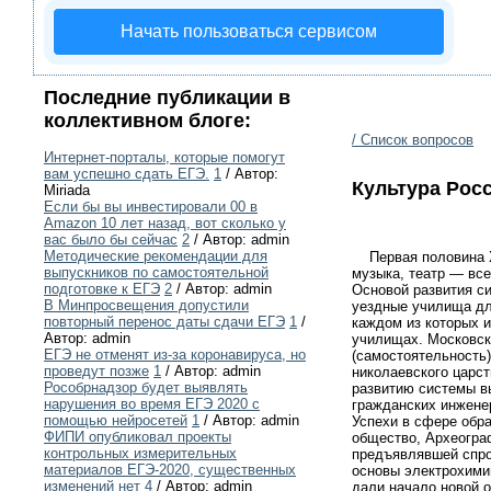
Начать пользоваться сервисом
Последние публикации в
коллективном блоге:
/ Список вопросов
Интернет-порталы, которые помогут
вам успешно сдать ЕГЭ.
1
/ Автор:
Культура Росс
Miriada
Если бы вы инвестировали 00 в
Amazon 10 лет назад, вот сколько у
вас было бы сейчас
2
/ Автор: admin
Методические рекомендации для
Первая половина XIX
выпускников по самостоятельной
музыка, театр — вс
подготовке к ЕГЭ
2
/ Автор: admin
Основой развития с
В Минпросвещения допустили
уездные училища для
повторный перенос даты сдачи ЕГЭ
1
/
каждом из которых и
Автор: admin
училищах. Московск
ЕГЭ не отменят из-за коронавируса, но
(самостоятельность)
проведут позже
1
/ Автор: admin
николаевского царс
Рособрнадзор будет выявлять
развитию системы в
нарушения во время ЕГЭ 2020 с
гражданских инженер
помощью нейросетей
1
/ Автор: admin
Успехи в сфере обр
ФИПИ опубликовал проекты
общество, Археогра
контрольных измерительных
предъявлявшей спрос
материалов ЕГЭ-2020, существенных
основы электрохимии
изменений нет
4
/ Автор: admin
дали начало новой 