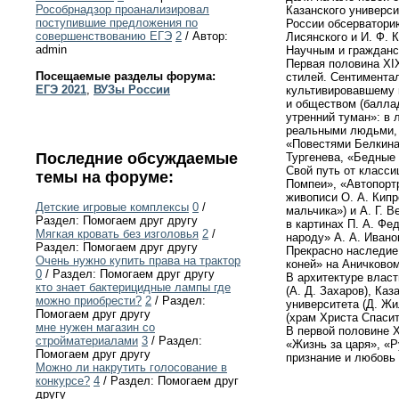
Рособрнадзор проанализировал
Казанского универси
поступившие предложения по
России обсерватори
совершенствованию ЕГЭ
2
/ Автор:
Лисянского и И. Ф. 
admin
Научным и гражданс
Первая половина XI
Посещаемые разделы форума:
стилей. Сентиментал
ЕГЭ 2021
,
ВУЗы России
культивировавшему в
и обществом (баллад
утренний туман»: в
реальными людьми, 
«Повестями Белкина»
Последние обсуждаемые
Тургенева, «Бедные 
Свой путь от класси
темы на форуме:
Помпеи», «Автопорт
живописи О. А. Кипр
Детские игровые комплексы
0
/
мальчика») и А. Г. 
Раздел: Помогаем друг другу
в картинах П. А. Фе
Мягкая кровать без изголовья
2
/
народу» А. А. Ивано
Раздел: Помогаем друг другу
Прекрасно наследие
Очень нужно купить права на трактор
коней» на Аничковом
0
/ Раздел: Помогаем друг другу
В архитектуре влас
кто знает бактерицидные лампы где
(А. Д. Захаров), Каз
можно приобрести?
2
/ Раздел:
университета (Д. Жи
Помогаем друг другу
(храм Христа Спасит
мне нужен магазин со
В первой половине X
стройматериалами
3
/ Раздел:
«Жизнь за царя», «
Помогаем друг другу
признание и любовь 
Можно ли накрутить голосование в
конкурсе?
4
/ Раздел: Помогаем друг
другу