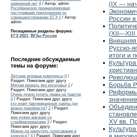
(IX — нач
изменений нет
4
/ Автор: admin
Рособрнадзор проанализировал
Экономич
поступившие предложения по
России в
совершенствованию ЕГЭ
2
/ Автор:
admin
Политиче
Посещаемые разделы форума:
(XII—XIII 
ЕГЭ 2021
,
ВУЗы России
Внешняя 
Русско-я
итоги и 
Последние обсуждаемые
Культура
темы на форуме:
христиан
Революци
Детские игровые комплексы
0
/
Раздел: Помогаем друг другу
Борьба Р
Мягкая кровать без изголовья
2
/
Раздел: Помогаем друг другу
Реформы 
Очень нужно купить права на трактор
значение
0
/ Раздел: Помогаем друг другу
кто знает бактерицидные лампы где
Объедине
можно приобрести?
2
/ Раздел:
становле
Помогаем друг другу
мне нужен магазин со
XV вв. П
стройматериалами
3
/ Раздел:
Помогаем друг другу
Культура
Можно ли накрутить голосование в
в мирову
конкурсе?
4
/ Раздел: Помогаем друг