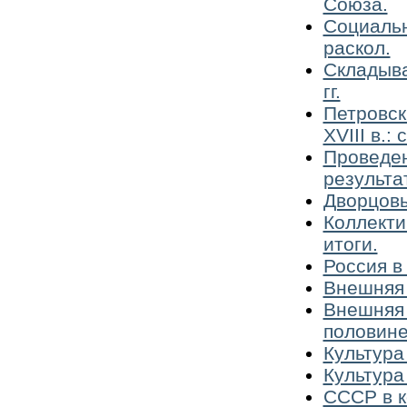
Союза.
Социальн
раскол.
Складыва
гг.
Петровск
XVIII в.:
Проведен
результа
Дворцовы
Коллекти
итоги.
Россия в
Внешняя 
Внешняя 
половине 
Культура
Культура
СССР в к