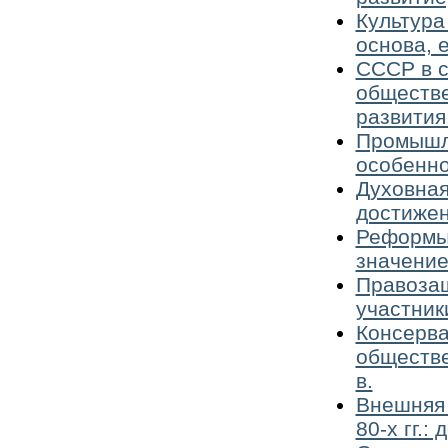
Культура
основа, 
СССР в с
обществе
развития
Промышле
особенно
Духовная
достижен
Реформы 
значение
Правозащ
участник
Консерва
обществе
в.
Внешняя 
80-х гг.: