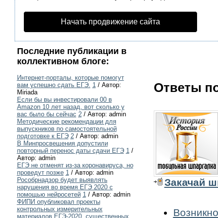
Начать продвижение сайта
Последние публикации в
коллективном блоге:
Интернет-порталы, которые помогут
Ответы по
вам успешно сдать ЕГЭ.
1
/ Автор:
Miriada
Если бы вы инвестировали 00 в
Amazon 10 лет назад, вот сколько у
вас было бы сейчас
2
/ Автор: admin
Методические рекомендации для
выпускников по самостоятельной
подготовке к ЕГЭ
2
/ Автор: admin
В Минпросвещения допустили
повторный перенос даты сдачи ЕГЭ
1
/
Автор: admin
ЕГЭ не отменят из-за коронавируса, но
проведут позже
1
/ Автор: admin
Рособрнадзор будет выявлять
Закачай ш
нарушения во время ЕГЭ 2020 с
помощью нейросетей
1
/ Автор: admin
ФИПИ опубликовал проекты
контрольных измерительных
Возникно
материалов ЕГЭ-2020, существенных