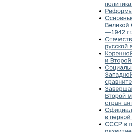
политика
Реформы 
Основные
Великой 
—1942 гг
Отечеств
русской 
Коренной
и Второй
Социальн
Западной
сравните
Завершаю
Второй м
стран ан
Официаль
в первой
СССР в п
развитие