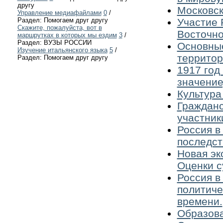
другу
Московск
Управление медиафайлами
0
/
Участие 
Раздел: Помогаем друг другу
Скажите, пожалуйста, вот в
Восточно
маршрутках в которых мы ездим
3
/
Раздел: ВУЗЫ РОССИИ
Основные
Изучение итальянского языка
5
/
территор
Раздел: Помогаем друг другу
1917 год
значение
Культура
Гражданс
участники
Россия в
последст
Новая эк
Оценки с
Россия в
политиче
времени.
Образова