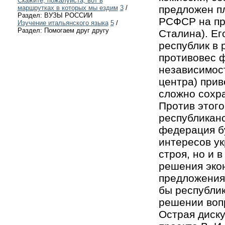
Скажите, пожалуйста, вот в
предложен пл
маршрутках в которых мы ездим
3
/
Раздел: ВУЗЫ РОССИИ
РСФСР на пра
Изучение итальянского языка
5
/
Раздел: Помогаем друг другу
Сталина). Ег
республик в 
противовес ф
независимос
центра) прив
сложно сохра
Против этого
республиканс
федерация бу
интересов у
строя, но и 
решения эко
предложения
бы республи
решении воп
Острая диск