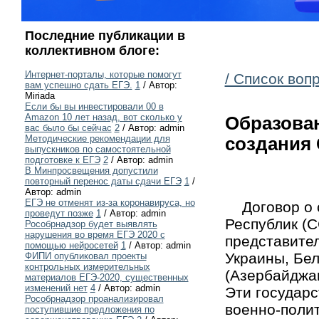
Последние публикации в
коллективном блоге:
Интернет-порталы, которые помогут
/ Список воп
вам успешно сдать ЕГЭ.
1
/ Автор:
Miriada
Если бы вы инвестировали 00 в
Amazon 10 лет назад, вот сколько у
Образова
вас было бы сейчас
2
/ Автор: admin
Методические рекомендации для
создания 
выпускников по самостоятельной
подготовке к ЕГЭ
2
/ Автор: admin
В Минпросвещения допустили
повторный перенос даты сдачи ЕГЭ
1
/
Автор: admin
ЕГЭ не отменят из-за коронавируса, но
Договор о с
проведут позже
1
/ Автор: admin
Республик (С
Рособрнадзор будет выявлять
нарушения во время ЕГЭ 2020 с
представител
помощью нейросетей
1
/ Автор: admin
Украины, Бе
ФИПИ опубликовал проекты
контрольных измерительных
(Азербайджан
материалов ЕГЭ-2020, существенных
изменений нет
4
/ Автор: admin
Эти государс
Рособрнадзор проанализировал
военно-полит
поступившие предложения по