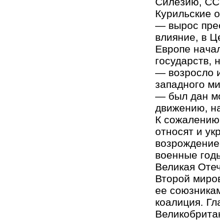
Силезию, СС
Курильские о
— вырос пре
влияние, в 
Европе нача
государств, 
— возросло 
западного ми
— был дан м
движению, н
К сожалению,
относят и ук
возрождение 
военные год
Великая Оте
Второй миров
ее союзника
коалиция. Г
Великобрита