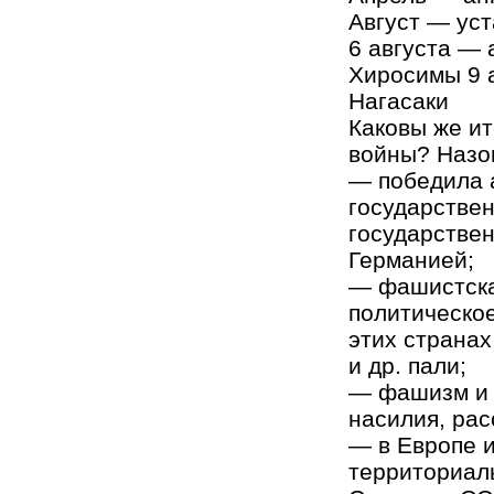
Август — ус
6 августа —
Хиросимы 9 
Нагасаки
Каковы же ит
войны? Назов
— победила 
государстве
государстве
Германией;
— фашистска
политическо
этих странах
и др. пали;
— фашизм и 
насилия, рас
— в Европе 
территориал