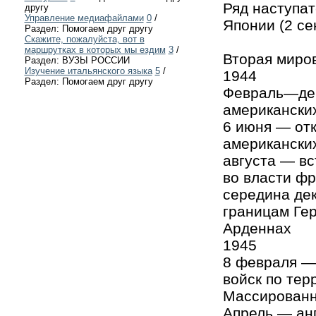
Ряд наступа
другу
Управление медиафайлами
0
/
Японии (2 се
Раздел: Помогаем друг другу
Скажите, пожалуйста, вот в
маршрутках в которых мы ездим
3
/
Вторая миро
Раздел: ВУЗЫ РОССИИ
Изучение итальянского языка
5
/
1944
Раздел: Помогаем друг другу
Февраль—дек
американских
6 июня — отк
американских
августа — в
во власти фр
середина дек
границам Ге
Арденнах
1945
8 февраля —
войск по тер
Массированн
Апрель — ан