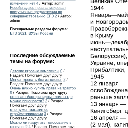
Великая Оте
изменений нет
4
/ Автор: admin
1944
Рособрнадзор проанализировал
поступившие предложения по
Январь—май 
совершенствованию ЕГЭ
2
/ Автор:
и Новгородом
admin
Правобережно
Посещаемые разделы форума:
ЕГЭ 2021
,
ВУЗы России
в Крыму
июнь—декабр
наступатель
Белоруссия)
Последние обсуждаемые
темы на форуме:
Украине, оп
Прибалтики,
Детские игровые комплексы
0
/
1945
Раздел: Помогаем друг другу
Мягкая кровать без изголовья
2
/
12 января —
Раздел: Помогаем друг другу
Очень нужно купить права на трактор
освобождена
0
/ Раздел: Помогаем друг другу
раньше запла
кто знает бактерицидные лампы где
можно приобрести?
2
/ Раздел:
13 января — 
Помогаем друг другу
Кенигсберг, 
мне нужен магазин со
стройматериалами
3
/ Раздел:
16 апреля — 
Помогаем друг другу
Можно ли накрутить голосование в
(2 мая), кап
конкурсе?
4
/ Раздел: Помогаем друг