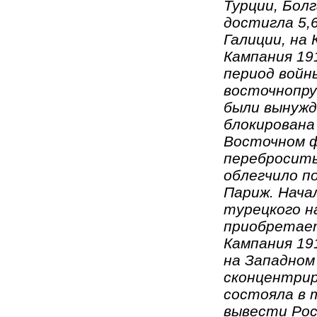
Турции, Болг
достигла 5,6
Галиции, на 
Кампания 19
период войны
восточнопру
были вынужд
блокирована
Восточном ф
перебросить
облегчило п
Париж. Нача
турецкого н
приобретае
Кампания 191
на Западном
сконцентрир
состояла в 
вывести Рос