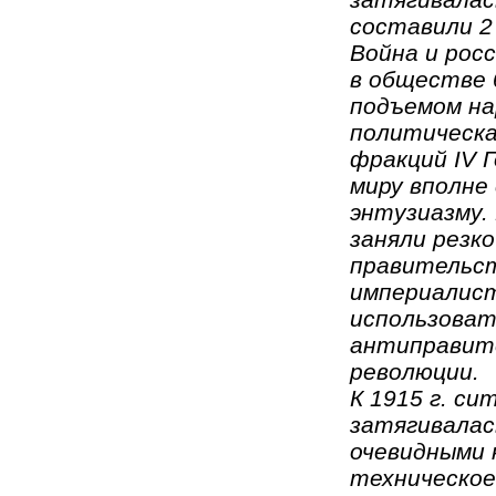
составили 2
Война и рос
в обществе 
подъемом на
политическа
фракций IV 
миру вполн
энтузиазму.
заняли резк
правительст
империалист
использоват
антиправит
революции.
К 1915 г. с
затягивалас
очевидными 
техническое