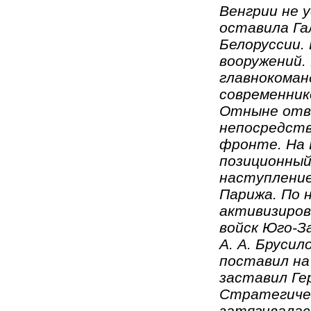
Венгрии не у
оставила Га
Белоруссии.
вооружений.
главнокоман
современник
Отныне отве
непосредств
фронте. На 
позиционный
наступление
Парижа. По 
активизиров
войск Юго-З
А. А. Бруси
поставил на
заставил Ге
Стратегичес
затягивалась