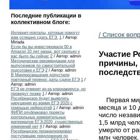
Последние публикации в
коллективном блоге:
Интернет-порталы, которые помогут
/ Список воп
вам успешно сдать ЕГЭ.
1
/ Автор:
Miriada
Если бы вы инвестировали 00 в
Amazon 10 лет назад, вот сколько у
Участие Р
вас было бы сейчас
2
/ Автор: admin
Методические рекомендации для
причины, 
выпускников по самостоятельной
подготовке к ЕГЭ
2
/ Автор: admin
последств
В Минпросвещения допустили
повторный перенос даты сдачи ЕГЭ
1
/
Автор: admin
ЕГЭ не отменят из-за коронавируса, но
проведут позже
1
/ Автор: admin
Рособрнадзор будет выявлять
Первая миро
нарушения во время ЕГЭ 2020 с
месяца и 10 
помощью нейросетей
1
/ Автор: admin
ФИПИ опубликовал проекты
число незави
контрольных измерительных
1,5 млрд чел
материалов ЕГЭ-2020, существенных
изменений нет
4
/ Автор: admin
умерло от ра
Рособрнадзор проанализировал
поступившие предложения по
млн человек.