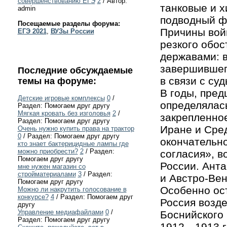
совершенствованию ЕГЭ
2
/ Автор:
танковые и х
admin
подводный ф
Посещаемые разделы форума:
Причины вой
ЕГЭ 2021
,
ВУЗы России
резкого обо
державами: в
завершившего
Последние обсуждаемые
в связи с су
темы на форуме:
В годы, пре
Детские игровые комплексы
0
/
определялас
Раздел: Помогаем друг другу
Мягкая кровать без изголовья
2
/
закрепленное
Раздел: Помогаем друг другу
Иране и Сред
Очень нужно купить права на трактор
0
/ Раздел: Помогаем друг другу
окончательн
кто знает бактерицидные лампы где
можно приобрести?
2
/ Раздел:
согласия», в
Помогаем друг другу
России. Ант
мне нужен магазин со
стройматериалами
3
/ Раздел:
и Австро-Вен
Помогаем друг другу
Особенно ос
Можно ли накрутить голосование в
конкурсе?
4
/ Раздел: Помогаем друг
Россия возд
другу
Управление медиафайлами
0
/
Боснийского 
Раздел: Помогаем друг другу
1912—1913 гг