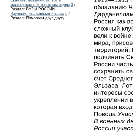
Скажите, пожалуйста, вот в
маршрутках в которых мы ездим
3
/
обладанию Ч
Раздел: ВУЗЫ РОССИИ
Дарданеллам
Изучение итальянского языка
5
/
Раздел: Помогаем друг другу
Россия как в
сложный клу
вели к войне
мира, присо
территорий, 
подчинить Се
России част
сохранить с
счет Среднег
Эльзаса, Лот
интересы со
укреплении в
которая вход
Повода
Учас
В военных д
России учас