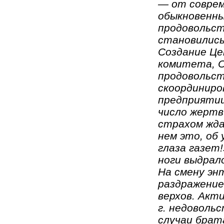
— от соврем
обыкновенны
продовольст
становились
Создание Це
комитета, О
продовольст
скоординиро
предприятии
число жертв
страхом жда
нем это, об
глаза газет
ноги выдрало
На смену эн
раздражение
верхов. Акт
г. недовольс
случаи брат