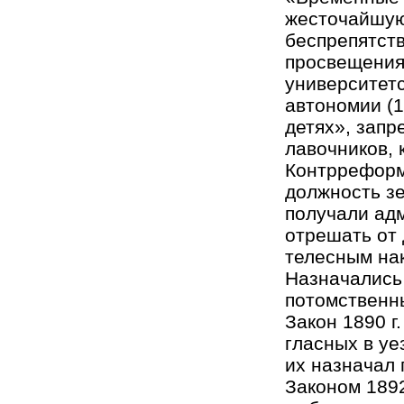
жесточайшую
беспрепятст
просвещения 
университет
автономии (1
детях», запр
лавочников, 
Контрреформы
должность зе
получали ад
отрешать от 
телесным нак
Назначались
потомственн
Закон 1890 г
гласных в уе
их назначал 
Законом 1892