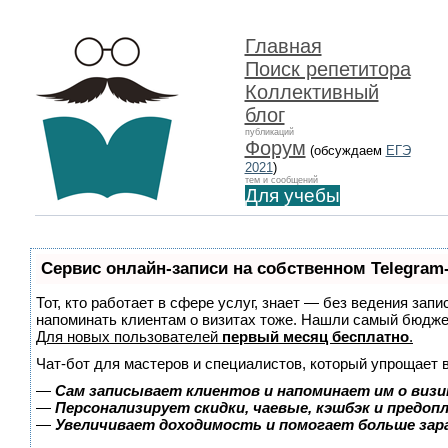
Главная
Поиск репетитора
Коллективный
блог
публикаций
Форум
(обсуждаем
ЕГЭ
2021
)
тем и сообщений
Для учебы
Сервис онлайн-записи на собственном Telegram
Тот, кто работает в сфере услуг, знает — без ведения запи
напоминать клиентам о визитах тоже. Нашли самый бюдж
Для новых пользователей
первый месяц бесплатно
.
Чат-бот для мастеров и специалистов, который упрощает 
—
Сам записывает клиентов и напоминает им о визи
—
Персонализирует скидки, чаевые, кэшбэк и предоп
—
Увеличивает доходимость и помогает больше за