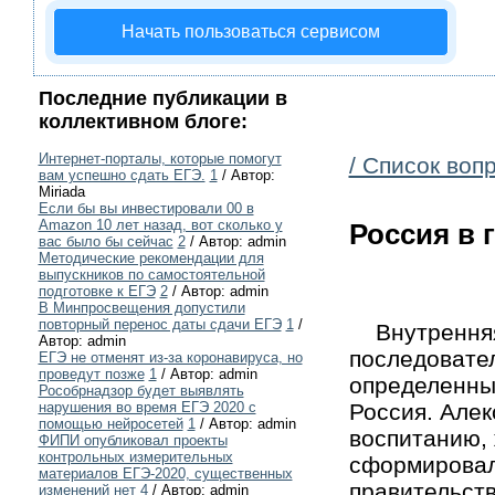
Начать пользоваться сервисом
Последние публикации в
коллективном блоге:
Интернет-порталы, которые помогут
/ Список воп
вам успешно сдать ЕГЭ.
1
/ Автор:
Miriada
Если бы вы инвестировали 00 в
Amazon 10 лет назад, вот сколько у
Россия в 
вас было бы сейчас
2
/ Автор: admin
Методические рекомендации для
выпускников по самостоятельной
подготовке к ЕГЭ
2
/ Автор: admin
В Минпросвещения допустили
повторный перенос даты сдачи ЕГЭ
1
/
Внутренняя 
Автор: admin
последовател
ЕГЭ не отменят из-за коронавируса, но
проведут позже
1
/ Автор: admin
определенных
Рособрнадзор будет выявлять
Россия. Алек
нарушения во время ЕГЭ 2020 с
помощью нейросетей
1
/ Автор: admin
воспитанию,
ФИПИ опубликовал проекты
контрольных измерительных
сформировал
материалов ЕГЭ-2020, существенных
правительст
изменений нет
4
/ Автор: admin