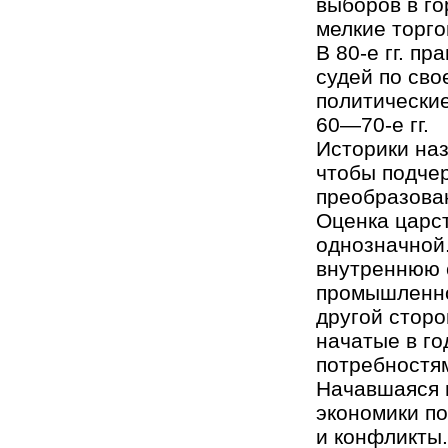
выборов в г
мелкие торго
В 80-е гг. п
судей по сво
политические
60—70-е гг.
Историки на
чтобы подчер
преобразован
Оценка царст
однозначной.
внутреннюю 
промышленнос
другой сторо
начатые в го
потребностя
Начавшаяся 
экономики п
и конфликты.