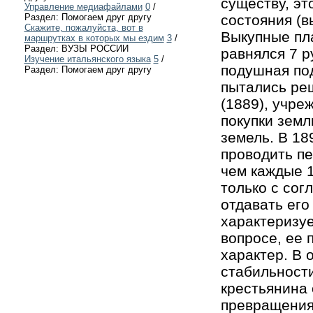
существу, э
Управление медиафайлами
0
/
состояния (в
Раздел: Помогаем друг другу
Скажите, пожалуйста, вот в
Выкупные пл
маршрутках в которых мы ездим
3
/
Раздел: ВУЗЫ РОССИИ
равнялся 7 р
Изучение итальянского языка
5
/
подушная по
Раздел: Помогаем друг другу
пытались ре
(1889), учре
покупки земл
земель. В 18
проводить п
чем каждые 1
только с сог
отдавать его
характеризуе
вопросе, ее
характер. В 
стабильност
крестьянина 
превращения