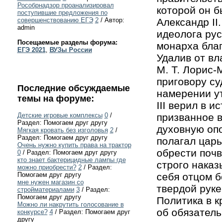
Рособрнадзор проанализировал
которой он б
поступившие предложения по
Александр II
совершенствованию ЕГЭ
2
/ Автор:
admin
идеолога рус
Посещаемые разделы форума:
монарха благ
ЕГЭ 2021
,
ВУЗы России
Удалив от вл
М. Т. Лорис-М
приговору су
Последние обсуждаемые
намерении у
темы на форуме:
III верил в 
призванное в
Детские игровые комплексы
0
/
Раздел: Помогаем друг другу
духовную опо
Мягкая кровать без изголовья
2
/
Раздел: Помогаем друг другу
полагал цар
Очень нужно купить права на трактор
обрести почв
0
/ Раздел: Помогаем друг другу
кто знает бактерицидные лампы где
строго наказ
можно приобрести?
2
/ Раздел:
себя отцом б
Помогаем друг другу
мне нужен магазин со
твердой руке
стройматериалами
3
/ Раздел:
Помогаем друг другу
Политика в к
Можно ли накрутить голосование в
об обязатель
конкурсе?
4
/ Раздел: Помогаем друг
другу