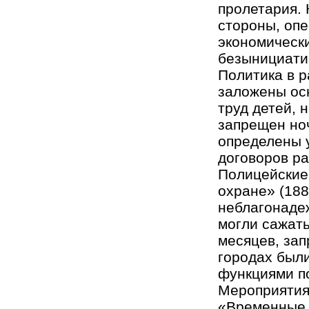
пролетария. 
стороны, опе
экономически
безынициати
Политика в р
заложены ос
труд детей, 
запрещен но
определены 
договоров р
Полицейские
охране» (188
неблагонадеж
могли сажать
месяцев, зап
городах были
функциями по
Мероприятия
«Временные 