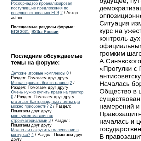
будущее, пут
Рособрнадзор проанализировал
демократиза
поступившие предложения по
совершенствованию ЕГЭ
2
/ Автор:
оппозиционно
admin
Ситуация изм
Посещаемые разделы форума:
курс на ужес
ЕГЭ 2021
,
ВУЗы России
контроль дух
официальным
громким шаго
Последние обсуждаемые
А.Синявского
темы на форуме:
«Прогулки с
Детские игровые комплексы
0
/
антисоветску
Раздел: Помогаем друг другу
Началась бо
Мягкая кровать без изголовья
2
/
Раздел: Помогаем друг другу
Общество в 
Очень нужно купить права на трактор
0
/ Раздел: Помогаем друг другу
существовани
кто знает бактерицидные лампы где
намерений и 
можно приобрести?
2
/ Раздел:
Помогаем друг другу
Правозащитно
мне нужен магазин со
началась и 
стройматериалами
3
/ Раздел:
Помогаем друг другу
государствен
Можно ли накрутить голосование в
конкурсе?
4
/ Раздел: Помогаем друг
В правозащи
другу