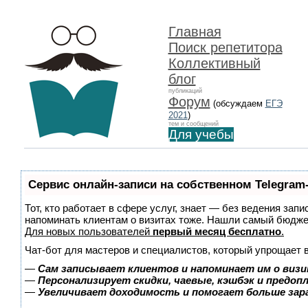
Главная
Поиск репетитора
Коллективный
блог
публикаций
Форум
(обсуждаем
ЕГЭ
2021
)
тем и сообщений
Для учебы
Сервис онлайн-записи на собственном Telegram
Тот, кто работает в сфере услуг, знает — без ведения запи
напоминать клиентам о визитах тоже. Нашли самый бюдж
Для новых пользователей
первый месяц бесплатно
.
Чат-бот для мастеров и специалистов, который упрощает 
—
Сам записывает клиентов и напоминает им о визи
—
Персонализирует скидки, чаевые, кэшбэк и предоп
—
Увеличивает доходимость и помогает больше за