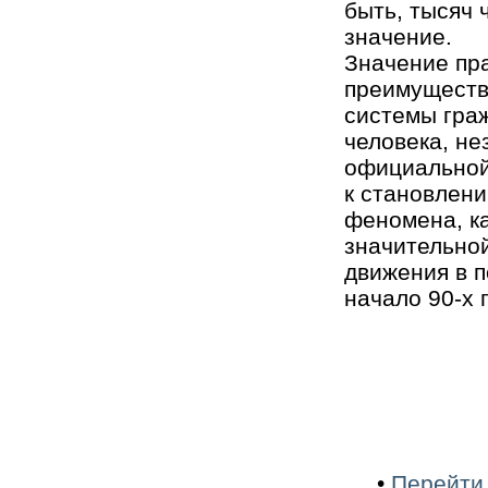
быть, тысяч 
значение.
Значение пр
преимуществе
системы граж
человека, не
официальной
к становлени
феномена, к
значительно
движения в п
начало 90-х г
•
Перейти 