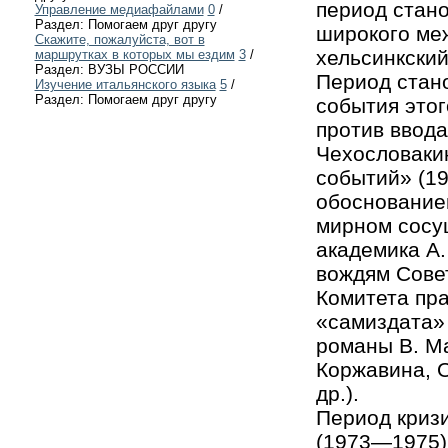
период стано
Управление медиафайлами
0
/
Раздел: Помогаем друг другу
широкого ме
Скажите, пожалуйста, вот в
хельсинкский
маршрутках в которых мы ездим
3
/
Раздел: ВУЗЫ РОССИИ
Период стан
Изучение итальянского языка
5
/
Раздел: Помогаем друг другу
события это
против ввода
Чехословакию
событий» (19
обоснование
мирном сосу
академика А.
вождям Совет
Комитета пра
«самиздата»
романы В. Ма
Коржавина, 
др.).
Период криз
(1973—1975)