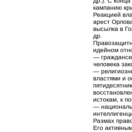
др.). С конц
кампанию кри
Реакцией вла
арест Орлова
высылка в Го
др.
Правозащитн
идейном отн
— гражданск
человека зак
— религиозн
властями и 
пятидесятник
восстановле
истокам, к п
— националь
интеллигенци
Размах прав
Его активным