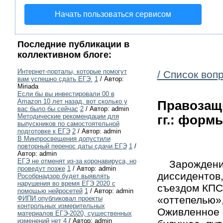
Начать пользоваться сервисом
Последние публикации в
коллективном блоге:
Интернет-порталы, которые помогут
/ Список воп
вам успешно сдать ЕГЭ.
1
/ Автор:
Miriada
Если бы вы инвестировали 00 в
Amazon 10 лет назад, вот сколько у
Правозащ
вас было бы сейчас
2
/ Автор: admin
Методические рекомендации для
гг.: формы
выпускников по самостоятельной
подготовке к ЕГЭ
2
/ Автор: admin
В Минпросвещения допустили
повторный перенос даты сдачи ЕГЭ
1
/
Автор: admin
ЕГЭ не отменят из-за коронавируса, но
Зарождение 
проведут позже
1
/ Автор: admin
диссидентов,
Рособрнадзор будет выявлять
нарушения во время ЕГЭ 2020 с
съездом КПСС
помощью нейросетей
1
/ Автор: admin
«оттепелью»,
ФИПИ опубликовал проекты
контрольных измерительных
Оживленное 
материалов ЕГЭ-2020, существенных
изменений нет
4
/ Автор: admin