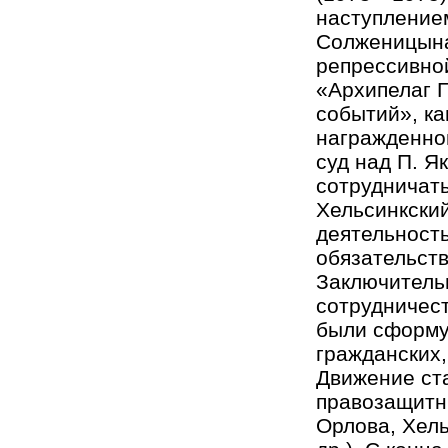
наступление
Солженицына
репрессивной
«Архипелаг 
событий», ка
награжденног
суд над П. Я
сотрудничать
Хельсинкский
деятельност
обязательств
Заключитель
сотрудничест
были сформу
гражданских,
Движение ст
правозащитн
Орлова, Хель