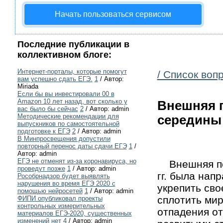
Начать пользоваться сервисом
Последние публикации в
коллективном блоге:
Интернет-порталы, которые помогут
/ Список воп
вам успешно сдать ЕГЭ.
1
/ Автор:
Miriada
Если бы вы инвестировали 00 в
Amazon 10 лет назад, вот сколько у
Внешняя п
вас было бы сейчас
2
/ Автор: admin
Методические рекомендации для
середины 
выпускников по самостоятельной
подготовке к ЕГЭ
2
/ Автор: admin
В Минпросвещения допустили
повторный перенос даты сдачи ЕГЭ
1
/
Автор: admin
ЕГЭ не отменят из-за коронавируса, но
Внешняя пол
проведут позже
1
/ Автор: admin
гг. была нап
Рособрнадзор будет выявлять
нарушения во время ЕГЭ 2020 с
укрепить сво
помощью нейросетей
1
/ Автор: admin
сплотить мир
ФИПИ опубликовал проекты
контрольных измерительных
отпадения от
материалов ЕГЭ-2020, существенных
изменений нет
4
/ Автор: admin