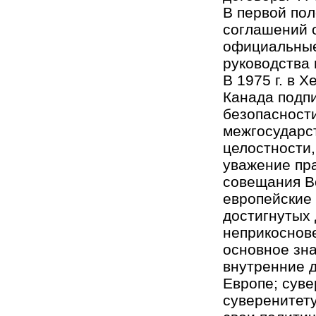
В первой пол
соглашений 
официальные 
руководства 
В 1975 г. в 
Канада подп
безопасности
межгосударс
целостности,
уважение пра
совещания Во
европейские
достигнутых 
неприкоснове
основное зн
внутренние 
Европе; суве
суверенитету