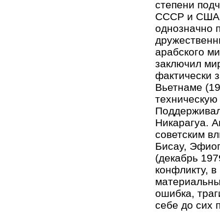
степени подч
СССР и США.
однозначно 
дружественн
арабского ми
заключил мир
фактически 
Вьетнаме (1
техническую
Поддерживал
Никарагуа. А
советским вл
Бисау, Эфиоп
(декабрь 19
конфликту, в
материальны
ошибка, траг
себе до сих 