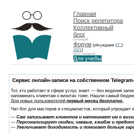
Главная
Поиск репетитора
Коллективный
блог
публикаций
Форум
(обсуждаем
ЕГЭ
2021
)
тем и сообщений
Для учебы
Сервис онлайн-записи на собственном Telegram
Тот, кто работает в сфере услуг, знает — без ведения запи
напоминать клиентам о визитах тоже. Нашли самый бюдж
Для новых пользователей
первый месяц бесплатно
.
Чат-бот для мастеров и специалистов, который упрощает 
—
Сам записывает клиентов и напоминает им о визи
—
Персонализирует скидки, чаевые, кэшбэк и предоп
—
Увеличивает доходимость и помогает больше за