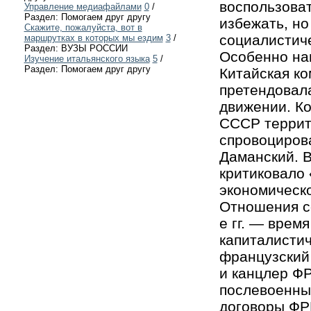
воспользоват
Управление медиафайлами
0
/
Раздел: Помогаем друг другу
избежать, но
Скажите, пожалуйста, вот в
социалистиче
маршрутках в которых мы ездим
3
/
Раздел: ВУЗЫ РОССИИ
Особенно на
Изучение итальянского языка
5
/
Раздел: Помогаем друг другу
Китайская ко
претендовал
движении. Ко
СССР террито
спровоциров
Даманский. В
критиковало 
экономическо
Отношения со
е гг. — врем
капиталисти
французский 
и канцлер ФР
послевоенные
договоры ФР