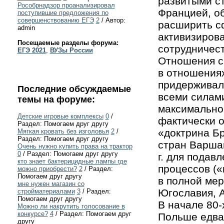
развитыми ст
Рособрнадзор проанализировал
Францией, о
поступившие предложения по
совершенствованию ЕГЭ
2
/ Автор:
расширить сф
admin
активизирова
Посещаемые разделы форума:
сотрудничес
ЕГЭ 2021
,
ВУЗы России
Отношения с
в отношения
придерживал
Последние обсуждаемые
всеми силами
темы на форуме:
максимально
Детские игровые комплексы
0
/
фактически 
Раздел: Помогаем друг другу
«доктрина Б
Мягкая кровать без изголовья
2
/
Раздел: Помогаем друг другу
стран Варшав
Очень нужно купить права на трактор
0
/ Раздел: Помогаем друг другу
г. для подав
кто знает бактерицидные лампы где
процессов («
можно приобрести?
2
/ Раздел:
Помогаем друг другу
в полной мер
мне нужен магазин со
Югославия, 
стройматериалами
3
/ Раздел:
Помогаем друг другу
В начале 80-
Можно ли накрутить голосование в
конкурсе?
4
/ Раздел: Помогаем друг
Польше едва 
другу