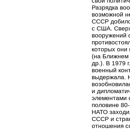
свои политич
Разрядка во
возможной не
СССР добился
с США. Свер
вооружений 
противостоял
которых они
(на Ближнем 
др.). В 1979
военный конт
выдержала. 
возобновилас
и дипломати
элементами 
половине 80
НАТО заходил
СССР и стран
отношения со