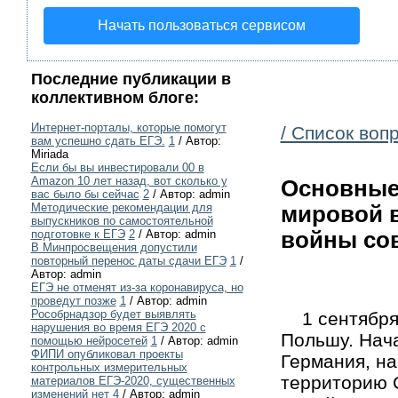
Начать пользоваться сервисом
Последние публикации в
коллективном блоге:
Интернет-порталы, которые помогут
/ Список воп
вам успешно сдать ЕГЭ.
1
/ Автор:
Miriada
Если бы вы инвестировали 00 в
Amazon 10 лет назад, вот сколько у
Основные
вас было бы сейчас
2
/ Автор: admin
Методические рекомендации для
мировой 
выпускников по самостоятельной
подготовке к ЕГЭ
2
/ Автор: admin
войны сов
В Минпросвещения допустили
повторный перенос даты сдачи ЕГЭ
1
/
Автор: admin
ЕГЭ не отменят из-за коронавируса, но
проведут позже
1
/ Автор: admin
Рособрнадзор будет выявлять
1 сентября 
нарушения во время ЕГЭ 2020 с
Польшу. Нача
помощью нейросетей
1
/ Автор: admin
ФИПИ опубликовал проекты
Германия, на
контрольных измерительных
территорию 
материалов ЕГЭ-2020, существенных
изменений нет
4
/ Автор: admin