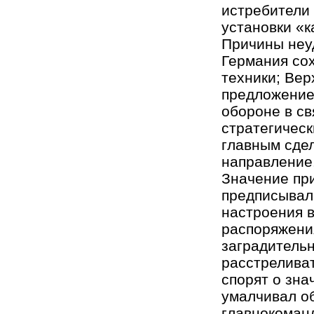
истребители 
установки «к
Причины неуд
Германия сох
техники; Ве
предложение
обороне в св
стратегическ
главным сдел
направление
Значение при
предписывал
настроения в
распоряжени
заградитель
расстреливат
спорят о зна
умалчивал об
главнокоманд