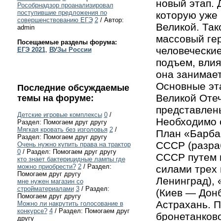
новый этап. 
Рособрнадзор проанализировал
поступившие предложения по
которую уже 
совершенствованию ЕГЭ
2
/ Автор:
Великой. Так
admin
массовый гер
Посещаемые разделы форума:
человечески
ЕГЭ 2021
,
ВУЗы России
подъем, влия
она занимает
Основные эт
Последние обсуждаемые
Великой Отеч
темы на форуме:
представлены
Детские игровые комплексы
0
/
Необходимо 
Раздел: Помогаем друг другу
Мягкая кровать без изголовья
2
/
План «Барба
Раздел: Помогаем друг другу
СССР (разраб
Очень нужно купить права на трактор
0
/ Раздел: Помогаем друг другу
СССР путем 
кто знает бактерицидные лампы где
можно приобрести?
2
/ Раздел:
силами трех
Помогаем друг другу
Ленинград),
мне нужен магазин со
стройматериалами
3
/ Раздел:
(Киев — Дон
Помогаем друг другу
Астрахань. 
Можно ли накрутить голосование в
конкурсе?
4
/ Раздел: Помогаем друг
бронетанково
другу