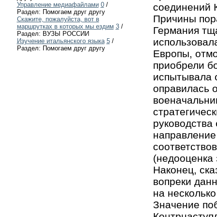
Управление медиафайлами
0
/
соединений 
Раздел: Помогаем друг другу
Причины пор
Скажите, пожалуйста, вот в
маршрутках в которых мы ездим
3
/
Германия тща
Раздел: ВУЗЫ РОССИИ
использовала
Изучение итальянского языка
5
/
Раздел: Помогаем друг другу
Европы, отм
приобрели б
испытывала о
оправилась о
военачальни
стратегическ
руководства
направление 
соответство
(недооценка 
Наконец, ска
вопреки данн
на несколько 
Значение по
Контрнаступ