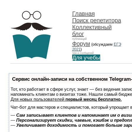
Главная
Поиск репетитора
Коллективный
блог
публикаций
Форум
(обсуждаем
ЕГЭ
2021
)
тем и сообщений
Для учебы
Сервис онлайн-записи на собственном Telegram
Тот, кто работает в сфере услуг, знает — без ведения запи
напоминать клиентам о визитах тоже. Нашли самый бюдж
Для новых пользователей
первый месяц бесплатно
.
Чат-бот для мастеров и специалистов, который упрощает 
—
Сам записывает клиентов и напоминает им о визи
—
Персонализирует скидки, чаевые, кэшбэк и предоп
—
Увеличивает доходимость и помогает больше за