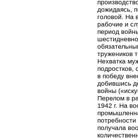
производство
дожидаясь, п
головой. На
рабочие и с
период войны
шестидневно
обязательным
тружеников т
Нехватка му
подростков, 
в победу вне
добившись д
войны («иску
Перелом в ра
1942 г. На в
промышленна
потребности 
получала во
количественн