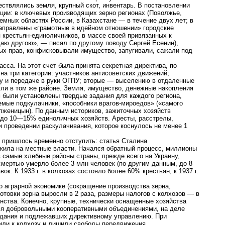
твлялись земля, крупный скот, инвентарь. В постановлении
ации: в ключевых производящих зерно регионах (Поволжье,
емных областях России, в Казахстане — в течение двух лет; в
направлены «грамотные в идейном отношении» городские
я крестьян-единоличников, в массе своей привязанных к
адаю другою», — писал по другому поводу Сергей Есенин),
х прав, конфисковывали имущество, запугивали, сажали под
сса. На этот счет была принята секретная директива, по
 на три категории: участников антисоветских движений;
ту и передаче в руки ОГПУ; вторые — выселению в отдаленные
мли в том же районе. Земля, имущество, денежные накопления
м были установлены твердые задания для каждого региона,
мые подкулачники, «пособники врагов-мироедов» («самого
лженицын). По данным историков, зажиточных хозяйств
 до 10—15% единоличных хозяйств. Аресты, расстрелы,
 проведении раскулачивания, которое коснулось не менее 1
у пришлось временно отступить: статья Сталина
ожила на местные власти. Начался обратный процесс, миллионы
в самые хлебные районы страны, прежде всего на Украину,
мертью умерло более 3 млн человек (по другим данным, до 8
к. К 1933 г. в колхозах состояло более 60% крестьян, к 1937 г.
о аграрной экономике (сокращение производства зерна,
отовки зерна выросли в 2 раза, размеры налогов с колхозов — в
янства. Конечно, крупные, технически оснащенные хозяйства
ся добровольными кооперативными объединениями, на деле
адания и подлежавших директивному управлению. При
или к колхозу и лишили свободы передвижения.