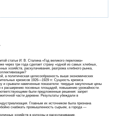
.
той статье И. В. Сталина «Год великого перелома»
же через три года сделает страну «одной из самых хлебных,
ных хозяйств, раскулачивания, разгрома хлебного рынка,
коллективизации?
кой, а политическая целесообразность выше экономических
вительных кризисов 1926—1929 гг. Сущность кризиса
тву и срывали намеченные показатели: твердые закупочные цены
ли к расширению посевных площадей, повышению урожайности.
 Соответствующими были предложенные решения: запрет
ажиточной части деревни. Результаты убеждали в
ндустриализация. Главным их источником была признана
ребойно снабжать промышленность сырьем, а города —
оличных хозяйств в колхозы и раскулачивание.