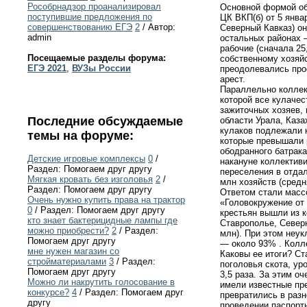
Рособрнадзор проанализировал
Основной формой об
поступившие предложения по
ЦК ВКП(б) от 5 янва
совершенствованию ЕГЭ
2
/ Автор:
Северный Кавказ) он
admin
остальных районах 
рабочие (сначала 25
Посещаемые разделы форума:
собственному хозяйс
ЕГЭ 2021
,
ВУЗы России
преодолевались про
арест.
Параллельно коллект
которой все кулачес
зажиточных хозяев,
Последние обсуждаемые
области Урала, Каз
кулаков подлежали к
темы на форуме:
которые превышали 
ободранного батрака
Детские игровые комплексы
0
/
накануне коллектив
Раздел: Помогаем друг другу
переселения в отда
Мягкая кровать без изголовья
2
/
млн хозяйств (сред
Раздел: Помогаем друг другу
Ответом стали массо
Очень нужно купить права на трактор
«Головокружение от 
0
/ Раздел: Помогаем друг другу
крестьян вышли из к
кто знает бактерицидные лампы где
Ставрополье, Север
можно приобрести?
2
/ Раздел:
млн). При этом неук
Помогаем друг другу
— около 93% . Колл
мне нужен магазин со
Каковы ее итоги? Ст
стройматериалами
3
/ Раздел:
поголовья скота, ур
Помогаем друг другу
3,5 раза. За этим о
Можно ли накрутить голосование в
имели известные пр
конкурсе?
4
/ Раздел: Помогаем друг
превратились в раз
другу
проведении паспорт