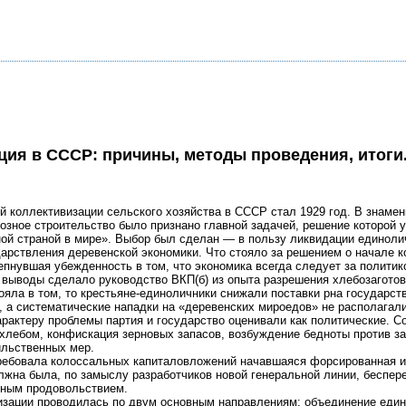
ция в СССР: причины, методы проведения, итоги
оллективизации сельского хозяйства в СССР стал 1929 год. В знамени
зное строительство было признано главной задачей, решение которой у
ой страной в мире». Выбор был сделан — в пользу ликвидации единолич
дарствления деревенской экономики. Что стояло за решением о начале 
епнувшая убежденность в том, что экономика всегда следует за полити
и выводы сделало руководство ВКП(б) из опыта разрешения хлебозагото
ояла в том, то крестьяне-единоличники снижали поставки рна государс
, а систематические нападки на «деревенских мироедов» не располага
арактеру проблемы партия и государство оценивали как политические.
 хлебом, конфискация зерновых запасов, возбуждение бедноты против з
льственных мер.
требовала колоссальных капиталовложений начавшаяся форсированная и
олжна была, по замыслу разработчиков новой генеральной линии, беспе
тным продовольствием.
изации проводилась по двум основным направлениям: объединение един