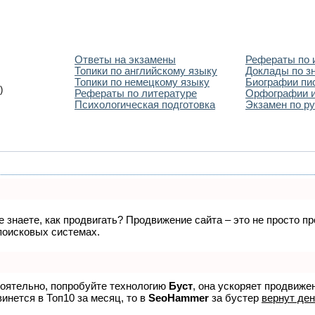
Ответы на экзамены
Рефераты по 
Топики по английскому языку
Доклады по з
Топики по немецкому языку
Биографии пи
)
Рефераты по литературе
Орфографии и
Психологическая подготовка
Экзамен по ру
не знаете, как продвигать? Продвижение сайта – это не просто 
поисковых системах.
тоятельно, попробуйте технологию
Буст
, она ускоряет продвиже
винется в Топ10 за месяц, то в
SeoHammer
за бустер
вернут ден