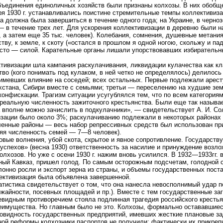
ъединения единоличных хозяйств были признаны колхозы. В них обобщес
ря 1930 г. устанавливались поистине стремительные темпы коллективиз
а должна была завершиться в течение одного года; на Украине, в черноз
— в течение трех лет. Для ускорения коллективизации в деревню были 
, а затем еще 35 тыс. человек). Колебания, сомнения, душевные метани
тву, к земле, к скоту («остался в прошлом я одной ногою, скольжу и п
сто — силой. Карательные органы лишали упорствовавших избирательны
ивизации шла кампания раскулачивания, ликвидации кулачества как кла
тво (кого понимать под кулаком, в ней четко не определялось) делилось
 имевших влияние на соседей; всех остальных. Первые подлежали арес
ахстана, Сибири вместе с семьями; третьи — переселению на худшие зе
онфискации. Трагизм ситуации усугублялся тем, что по всем категория
реальную численность зажиточного крестьянства. Были еще так называе
 вполне можно зачислить в подкулачники», — свидетельствует А. И. Со
изации было около 3%; раскулачиванию подлежали в некоторых районах
ленные районы — весь набор репрессивных средств был использован при
няя численность семей — 7—8 человек).
вые волнения, убой скота, скрытое и явное сопротивление. Государств
успехов» (весна 1930) ответственность за насилие и принуждение возл
олхозов. Но уже с осени 1930 г. нажим вновь усилился. В 1932—1933гг. 
ный Кавказ, пришел голод. По самым осторожным подсчетам, голодной с
лонно росли и экспорт зерна из страны, и объемы государственных поставо
ективизация была объявлена завершенной.
атистика свидетельствует о том, что она нанесла невосполнимый удар п
ожайности, посевных площадей и пр.). Вместе с тем государственные заг
чевидным противоречием стояла подлинная трагедия российского кресть
еимущества. Но главным было не это. Колхозы, формально остававшие
новидность государственных предприятий, имевших жесткие плановые з
ной реформы колхозники паспортов не получили: фактически их прикреп