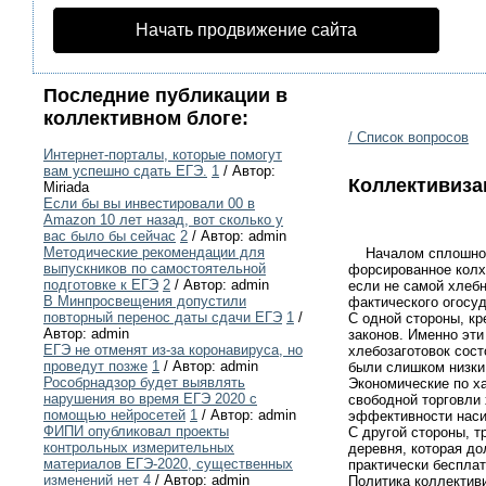
Начать продвижение сайта
Последние публикации в
коллективном блоге:
/ Список вопросов
Интернет-порталы, которые помогут
вам успешно сдать ЕГЭ.
1
/ Автор:
Коллективиза
Miriada
Если бы вы инвестировали 00 в
Amazon 10 лет назад, вот сколько у
вас было бы сейчас
2
/ Автор: admin
Методические рекомендации для
Началом сплошной к
выпускников по самостоятельной
форсированное колхо
подготовке к ЕГЭ
2
/ Автор: admin
если не самой хлебн
В Минпросвещения допустили
фактического огосу
повторный перенос даты сдачи ЕГЭ
1
/
С одной стороны, кр
Автор: admin
законов. Именно эт
ЕГЭ не отменят из-за коронавируса, но
хлебозаготовок сост
проведут позже
1
/ Автор: admin
были слишком низки
Рособрнадзор будет выявлять
Экономические по х
нарушения во время ЕГЭ 2020 с
свободной торговли
помощью нейросетей
1
/ Автор: admin
эффективности наси
ФИПИ опубликовал проекты
С другой стороны, 
контрольных измерительных
деревня, которая д
материалов ЕГЭ-2020, существенных
практически беспла
изменений нет
4
/ Автор: admin
Политика коллектив