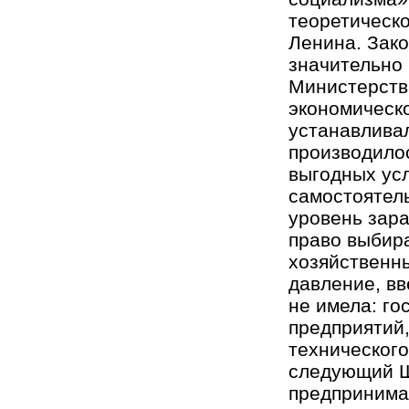
теоретическо
Ленина. Зако
значительно
Министерств
экономическо
устанавливал
производилос
выгодных ус
самостоятел
уровень зара
право выбир
хозяйственн
давление, вв
не имела: го
предприятий
технического
следующий Ш
предпринимат