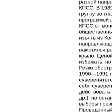
разной напр
КПСС. В 1989
группу во гл
программой р
КПСС от моно
общественны
изъять из Ко
направляюще
наметился р
крыло. Цено
избежать, но
Резко обостр
1990—1991 г
суверенитето
себя сувере
действовать 
др.), но оста
выборы прези
Проведенный