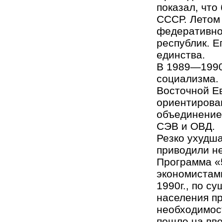
показал, что
СССР. Летом 
федеративно
республик. Е
единства.
В 1989—1990
социализма.
Восточной Ев
ориентировав
объединение
СЭВ и ОВД.
Резко ухудш
приводили не
Программа «
экономистам
1990г., по с
населения п
необходимост
пошло на вв