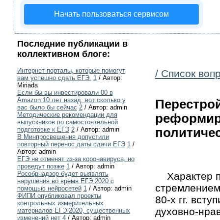
Начать пользоваться сервисом
Последние публикации в
коллективном блоге:
Интернет-порталы, которые помогут
/ Список воп
вам успешно сдать ЕГЭ.
1
/ Автор:
Miriada
Если бы вы инвестировали 00 в
Amazon 10 лет назад, вот сколько у
Перестрой
вас было бы сейчас
2
/ Автор: admin
Методические рекомендации для
реформир
выпускников по самостоятельной
подготовке к ЕГЭ
2
/ Автор: admin
политичес
В Минпросвещения допустили
повторный перенос даты сдачи ЕГЭ
1
/
Автор: admin
ЕГЭ не отменят из-за коронавируса, но
проведут позже
1
/ Автор: admin
Рособрнадзор будет выявлять
Характер пе
нарушения во время ЕГЭ 2020 с
стремлением
помощью нейросетей
1
/ Автор: admin
ФИПИ опубликовал проекты
80-х гг. вст
контрольных измерительных
духовно-нрав
материалов ЕГЭ-2020, существенных
изменений нет
4
/ Автор: admin