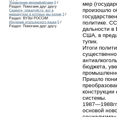
Управление медиафайлами
0
/
мер (государ
Раздел: Помогаем друг другу
произошло о
Скажите, пожалуйста, вот в
маршрутках в которых мы ездим
3
/
государствен
Раздел: ВУЗЫ РОССИИ
политике. СС
Изучение итальянского языка
5
/
Раздел: Помогаем друг другу
дальности в
США, в пред
тупик.
Итоги полит
существенно
антиалкоголь
бюджета, ув
промышленно
Пришло пони
преобразова
конструкции
системы.
1987—1988гг.
основой ново
социализма»,