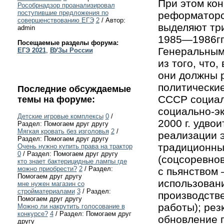
При этом кон
Рособрнадзор проанализировал
поступившие предложения по
реформаторск
совершенствованию ЕГЭ
2
/ Автор:
выделяют тр
admin
1985—1986гг.
Посещаемые разделы форума:
Генеральным
ЕГЭ 2021
,
ВУЗы России
из того, что
они должны 
политические
Последние обсуждаемые
СССР социал
темы на форуме:
социально-эк
Детские игровые комплексы
0
/
2000 г. удв
Раздел: Помогаем друг другу
Мягкая кровать без изголовья
2
/
реализации э
Раздел: Помогаем друг другу
традиционны
Очень нужно купить права на трактор
0
/ Раздел: Помогаем друг другу
(соцсоревнов
кто знает бактерицидные лампы где
можно приобрести?
2
/ Раздел:
с пьянством 
Помогаем друг другу
использовани
мне нужен магазин со
стройматериалами
3
/ Раздел:
производств
Помогаем друг другу
работы); рез
Можно ли накрутить голосование в
конкурсе?
4
/ Раздел: Помогаем друг
обновление 
другу