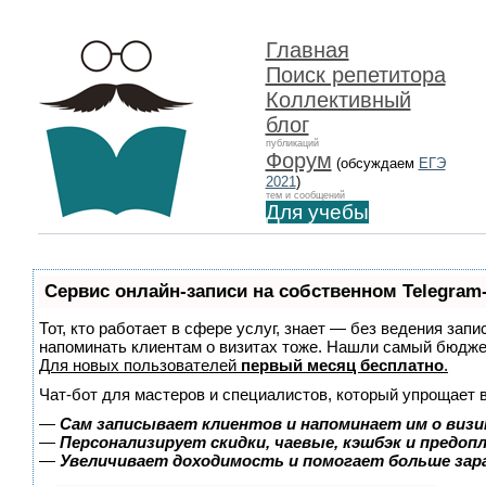
Главная
Поиск репетитора
Коллективный
блог
публикаций
Форум
(обсуждаем
ЕГЭ
2021
)
тем и сообщений
Для учебы
Сервис онлайн-записи на собственном Telegram
Тот, кто работает в сфере услуг, знает — без ведения запи
напоминать клиентам о визитах тоже. Нашли самый бюдж
Для новых пользователей
первый месяц бесплатно
.
Чат-бот для мастеров и специалистов, который упрощает 
—
Сам записывает клиентов и напоминает им о визи
—
Персонализирует скидки, чаевые, кэшбэк и предоп
—
Увеличивает доходимость и помогает больше за