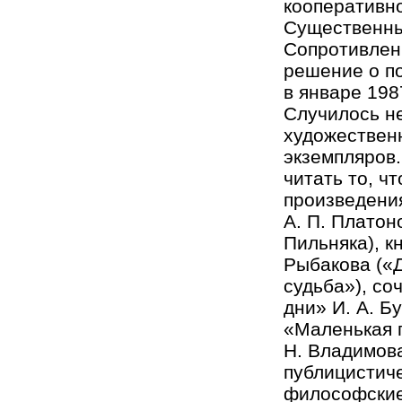
кооперативно
Существенных
Сопротивлени
решение о п
в январе 198
Случилось н
художествен
экземпляров
читать то, ч
произведения
А. П. Платон
Пильняка), к
Рыбакова («Д
судьба»), со
дни» И. А. Б
«Маленькая п
Н. Владимова
публицистиче
философские 