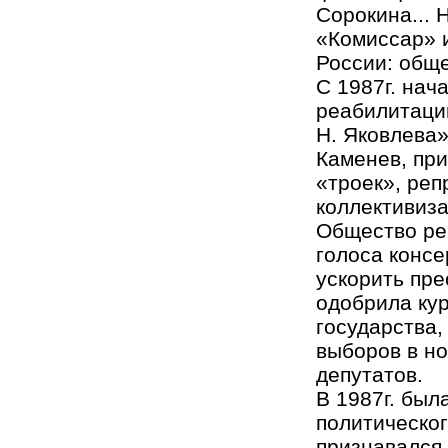
Сорокина...
«Комиссар» и
России: обще
С 1987г. нач
реабилитации
Н. Яковлева»
Каменев, пр
«троек», реп
коллективиза
Общество ре
голоса консе
ускорить пре
одобрила кур
государства,
выборов в н
депутатов.
В 1987г. был
политическо
признавался