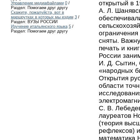
открытый в 1
Управление медиафайлами
0
/
Раздел: Помогаем друг другу
A. Л. Шанявс
Скажите, пожалуйста, вот в
обеспечивали
маршрутках в которых мы ездим
3
/
Раздел: ВУЗЫ РОССИИ
сельскохозя
Изучение итальянского языка
5
/
Раздел: Помогаем друг другу
ограничения 
сняты. Важн
печать и кни
России заним
И. Д. Сытин,
«народных би
Открытия рус
области точн
исследования
электромагн
С. В. Лебеде
лауреатов Н
(теория выс
рефлексов) и
математика Н