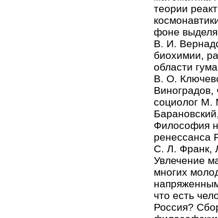
теории реакт
космонавтики
фоне выделя
B. И. Вернад
биохимии, ра
области гум
В. О. Ключевс
Виноградов, Ф
социолог М. 
Барановский,
Философия н
ренессанса Р
C. Л. Франк, 
Увлечение м
многих моло
напряженным
что есть чел
Россия? Сбор