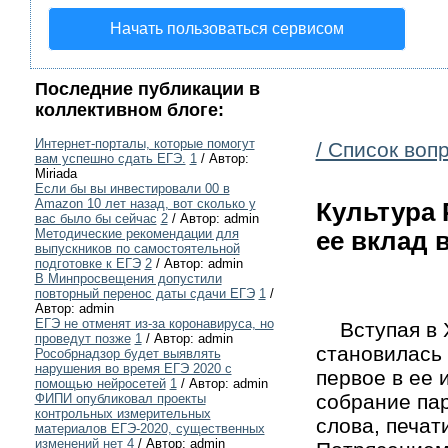
Начать пользоваться сервисом
Последние публикации в
коллективном блоге:
Интернет-порталы, которые помогут
/ Список воп
вам успешно сдать ЕГЭ.
1
/ Автор:
Miriada
Если бы вы инвестировали 00 в
Amazon 10 лет назад, вот сколько у
Культура Р
вас было бы сейчас
2
/ Автор: admin
Методические рекомендации для
ее вклад 
выпускников по самостоятельной
подготовке к ЕГЭ
2
/ Автор: admin
В Минпросвещения допустили
повторный перенос даты сдачи ЕГЭ
1
/
Автор: admin
ЕГЭ не отменят из-за коронавируса, но
Вступая в X
проведут позже
1
/ Автор: admin
становилась 
Рособрнадзор будет выявлять
нарушения во время ЕГЭ 2020 с
первое в ее 
помощью нейросетей
1
/ Автор: admin
собрание пар
ФИПИ опубликовал проекты
контрольных измерительных
слова, печат
материалов ЕГЭ-2020, существенных
изменений нет
4
/ Автор: admin