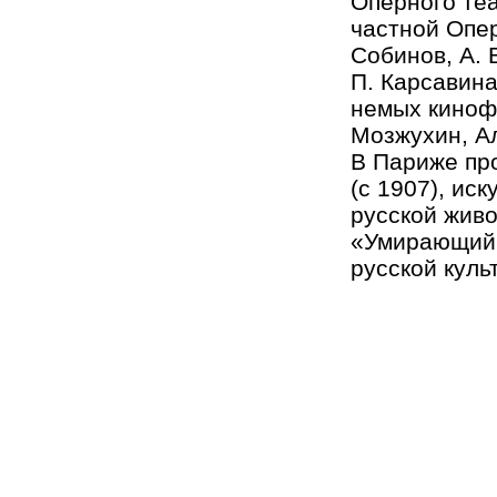
Оперного теа
частной Опер
Собинов, А. 
П. Карсавина
немых киноф
Мозжухин, А
В Париже пр
(с 1907), и
русской живо
«Умирающий 
русской куль