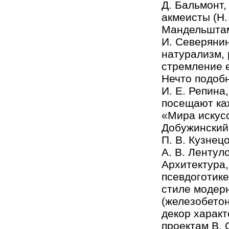
Д. Бальмонт,
акмеисты (Н. 
Мандельштам)
И. Северянин
натурализм, 
стремление е
Нечто подоб
И. Е. Репина
посещают ка
«Мира искусс
Добужинский,
П. В. Кузнец
А. В. Лентуло
Архитектура,
псевдоготике
стиле модер
(железобетон
декор характ
проектам В. 