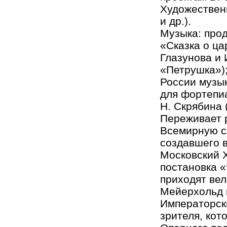
Художествен
и др.).
Музыка: прод
«Сказка о ца
Глазунова и 
«Петрушка»)
России музык
для фортепиа
Н. Скрябина 
Переживает р
Всемирную сл
создавшего в
Московский 
постановка «
приходят ве
Мейерхольд и
Императорск
зрителя, кот