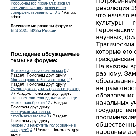
Потрясением
Рособрнадзор проанализировал
революция 19
поступившие предложения по
совершенствованию ЕГЭ
2
/ Автор:
что начало 
admin
культуры — г
Посещаемые разделы форума:
Героическим 
ЕГЭ 2021
,
ВУЗы России
научных, фил
Трагическим
которые его 
Последние обсуждаемые
гражданская 
темы на форуме:
На вызовы в
Детские игровые комплексы
0
/
разному. За
Раздел: Помогаем друг другу
образования
Мягкая кровать без изголовья
2
/
Раздел: Помогаем друг другу
неграмотнос
Очень нужно купить права на трактор
0
/ Раздел: Помогаем друг другу
образования 
кто знает бактерицидные лампы где
начальных уч
можно приобрести?
2
/ Раздел:
Помогаем друг другу
государстве
мне нужен магазин со
прогимназия
стройматериалами
3
/ Раздел:
Помогаем друг другу
общественны
Можно ли накрутить голосование в
конкурсе?
4
/ Раздел: Помогаем друг
народные до
другу