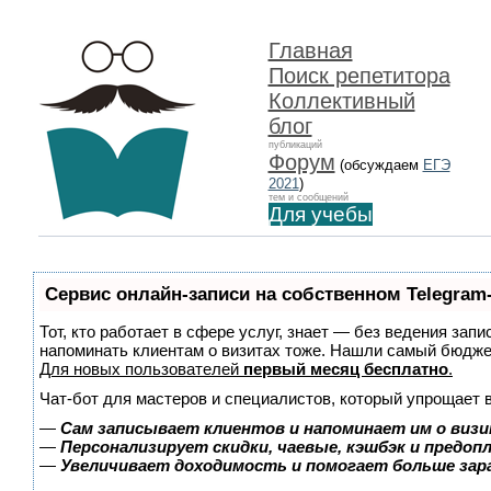
Главная
Поиск репетитора
Коллективный
блог
публикаций
Форум
(обсуждаем
ЕГЭ
2021
)
тем и сообщений
Для учебы
Сервис онлайн-записи на собственном Telegram
Тот, кто работает в сфере услуг, знает — без ведения запи
напоминать клиентам о визитах тоже. Нашли самый бюдж
Для новых пользователей
первый месяц бесплатно
.
Чат-бот для мастеров и специалистов, который упрощает 
—
Сам записывает клиентов и напоминает им о визи
—
Персонализирует скидки, чаевые, кэшбэк и предоп
—
Увеличивает доходимость и помогает больше за