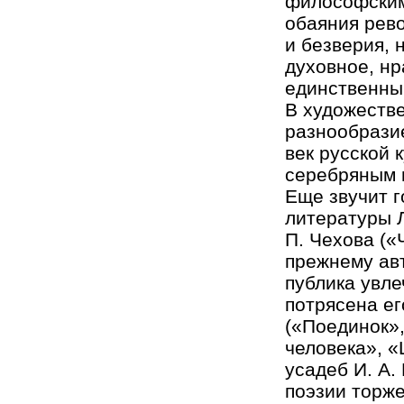
философским
обаяния рев
и безверия, 
духовное, н
единственны
В художестве
разнообразие
век русской 
серебряным 
Еще звучит г
литературы Л
П. Чехова («
прежнему авт
публика увле
потрясена ег
(«Поединок»,
человека», «
усадеб И. А.
поэзии торже