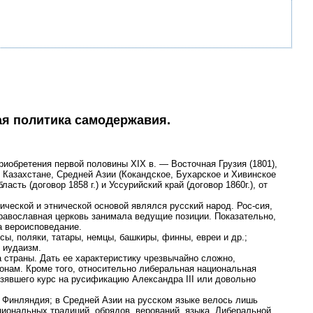
ая политика самодержавия.
обретения первой половины XIX в. — Восточная Грузия (1801),
 Казахстане, Средней Азии (Кокандское, Бухарское и Хивинское
ть (договор 1858 г.) и Уссурийский край (договор 1860г.), от
ческой и этнической основой являлся русский народ. Рос-сия,
равославная церковь занимала ведущие позиции. Показательно,
а вероисповедание.
ы, поляки, татары, немцы, башкиры, финны, евреи и др.;
 иудаизм.
страны. Дать ее характеристику чрезвычайно сложно,
ионам. Кроме того, относительно либеральная национальная
взявшего курс на русификацию Александра III или довольно
 Финляндия; в Средней Азии на русском языке велось лишь
иональных традиций, обрядов, верований, языка. Либеральной