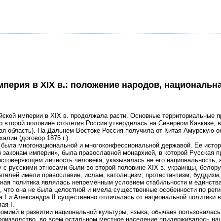
мперия в XIX в.: положение народов, национальн
кой империи в XIX в. продолжала расти. Основные территориальные при
о второй половине столетия Россия утвердилась на Северном Кавказе, в
ая область). На Дальнем Востоке Россия получила от Китая Амурскую облас
алин (договор 1875 г.).
 была многонациональной и многоконфессиональной державой. Ее истори
 законам империи», была православной монархией, в которой Русская п
остоверяющем личность человека, указывалась не его национальность, 
с русскими этносами были во второй половине XIX в. украинцы, белорус
телей имели православие, ислам, католицизм, протестантизм, буддизм,
ная политика являлась непременным условием стабильности и единства 
, что она не была целостной и имела существенные особенности по рег
 I и Александра II существенно отличалась от национальной политики 
ая I.
омией в развитии национальной культуры, языка, обычаев пользовалась
оизводство, во всем остальном местное население придерживалось нац