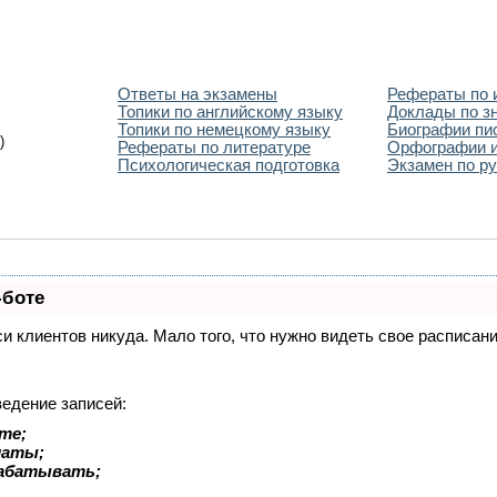
Ответы на экзамены
Рефераты по 
Топики по английскому языку
Доклады по з
Топики по немецкому языку
Биографии пи
)
Рефераты по литературе
Орфографии и
Психологическая подготовка
Экзамен по ру
-боте
иси клиентов никуда. Мало того, что нужно видеть свое расписа
ведение записей:
те;
латы;
рабатывать;