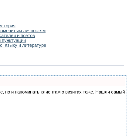
история
наменитым личностям
сателей и поэтов
 пунктуации
с. языку и литературе
ние, но и напоминать клиентам о визитах тоже. Нашли самый