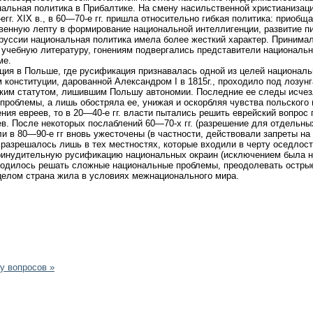
альная политика в Прибалтике. На смену насильственной христианизации
егг. XIX в., в 60—70-е гг. пришла относительно гибкая политика: приобщ
венную лепту в формирование национальной интеллигенции, развитие пи
оруссии национальная политика имела более жесткий характер. Принима
 учебную литературу, гонениям подвергались представители национальн
ме.
ия в Польше, где русификация признавалась одной из целей национально
конституции, дарованной Александром I в 1815г., проходило под лозун
ким статутом, лишившим Польшу автономии. Последние ее следы исчезл
проблемы, а лишь обостряла ее, унижая и оскорбляя чувства польского 
ния евреев, то в 20—40-е гг. власти пытались решить еврейский вопрос
в. После некоторых послаблений 60—70-х гг. (разрешение для отдельных
и в 80—90-е гг вновь ужесточены (в частности, действовали запреты н
разрешалось лишь в тех местностях, которые входили в черту оседлости
ринудительную русификацию национальных окраин (исключением была н
иходилось решать сложные национальные проблемы, преодолевать острые
целом страна жила в условиях межнационального мира.
у вопросов »