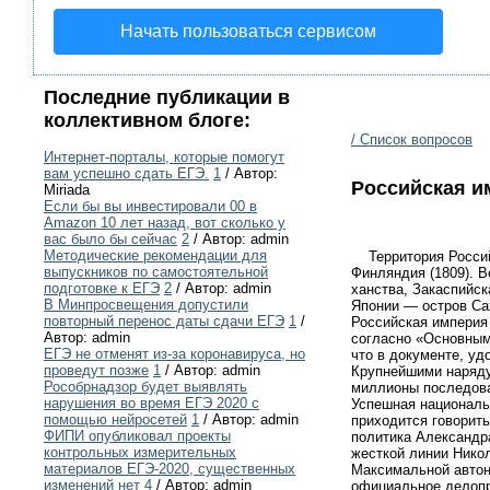
Начать пользоваться сервисом
Последние публикации в
коллективном блоге:
/ Список вопросов
Интернет-порталы, которые помогут
вам успешно сдать ЕГЭ.
1
/ Автор:
Российская и
Miriada
Если бы вы инвестировали 00 в
Amazon 10 лет назад, вот сколько у
вас было бы сейчас
2
/ Автор: admin
Методические рекомендации для
Территория Российс
выпускников по самостоятельной
Финляндия (1809). В
подготовке к ЕГЭ
2
/ Автор: admin
ханства, Закаспийск
В Минпросвещения допустили
Японии — остров Сах
повторный перенос даты сдачи ЕГЭ
1
/
Российская империя
Автор: admin
согласно «Основным
ЕГЭ не отменят из-за коронавируса, но
что в документе, уд
проведут позже
1
/ Автор: admin
Крупнейшими наряду 
Рособрнадзор будет выявлять
миллионы последова
нарушения во время ЕГЭ 2020 с
Успешная националь
помощью нейросетей
1
/ Автор: admin
приходится говорить
ФИПИ опубликовал проекты
политика Александра
контрольных измерительных
жесткой линии Никол
материалов ЕГЭ-2020, существенных
Максимальной автон
изменений нет
4
/ Автор: admin
официальное делопр