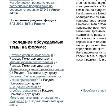
Рособрнадзор проанализировал
в цечом была национ
поступившие предложения по
проводившейся в 30-
совершенствованию ЕГЭ
2
/ Автор:
тем вносила сущест
admin
На Украине и в Бел
белорусском языках
Посещаемые разделы форума:
национальном эгоиз
ЕГЭ 2021
,
ВУЗы России
Похожей была ситуац
невыполнением норм 
заменили Органичес
политика не решала 
Что касается положе
Последние обсуждаемые
образа жизни обычае
меры против них был
темы на форуме:
передвижения: жить 
была нацелена на п
Детские игровые комплексы
0
/
России в XIX в. пр
Раздел: Помогаем друг другу
населявшими. Но в 
Мягкая кровать без изголовья
2
/
Раздел: Помогаем друг другу
Очень нужно купить права на трактор
0
/ Раздел: Помогаем друг другу
кто знает бактерицидные лампы где
можно приобрести?
2
/ Раздел:
Помогаем друг другу
мне нужен магазин со
стройматериалами
3
/ Раздел:
•
Перейти к списк
Помогаем друг другу
Можно ли накрутить голосование в
конкурсе?
4
/ Раздел: Помогаем друг
другу