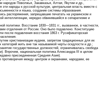
 народов Поволжья, Закавказья, Алтая, Якутии и др.,
ая эти народы к русской культуре, центральная власть вместе с
сьменности и языка, создание системы образования.
лись распоряжения, запрещавшие печатать на украинском и
ой интеллигенции, нередко обвинявшейся в сепаратизме и
й политики. Восстание 1830—1831 гг., вызванное, в частности,
гами отделения от России. Оно было подавлено. Конституцию
и после подавления восстания 1863 г. Русификаторская
населения.
 путем христианизации иудеев, запретом традиционных для их
 категорий жить вне так называемой черты оседлости и др.;
а занятие государственных должностей, ограничивалась свобода
). Впрочем, национальная политика Александра III в целом
едавно присоединенная Средняя Азия).
 противоречия между центром и окраинами, народами, ее