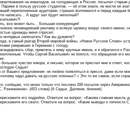
ожертвования на инвалидов, на голодающих в России, посылал старым д
 Париже в пользу русских студентов, — об этом знали, не могли не зна
авший переполненные аудитории, страшно волновался и перед каждым б
ете написать... А вдруг зал будет неполный?
асильевич?!
ть, все может быть... Большая конкуренция!
езненно ненавидевший рекламу и всякую шумиху вокруг своего имени, с
остью однажды меня спросил:
о интервью напечатать? Как вы думаете?
 года, в самый разгар Второй мировой войны, «Новое Русское Слово» ус
ячами умиравших в Германии с голоду.
гандировать сбор, привлечь к нему крупные имена, и я обратился к Рах
ннопленным. Чтобы Сергей Васильевич не боялся, что обращение его мо
ке.
большое чувство юмора, и письмо, которое он прислал мне в ответ, нос
осподин Седых!
 от Вашего предложения: не люблю появляться в прессе, даже если мое
 «почему надо давать на русских пленных? » Это то же самое, если спр
ти, сообщаю, что мною только что послано 200 посылок через Американ
. Рахманинов». (453 слова) (А Седых. Далекие, близкие)
перескажите его подробно. Ответьте на вопрос: «Какова главная мысль д
перескажите его сжато. Ответьте на вопрос: «Какие выводы о личности 