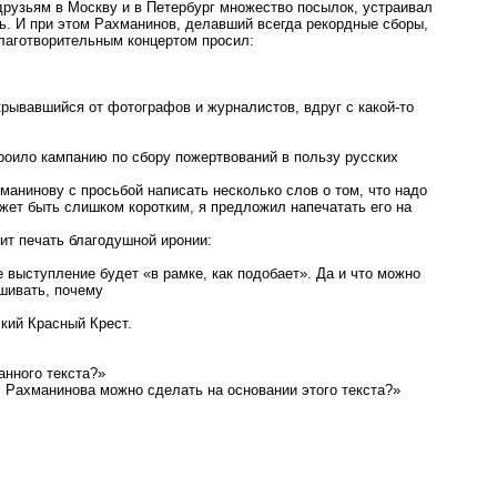
рузьям в Москву и в Петербург множество посылок, устраивал
ть. И при этом Рахманинов, делавший всегда рекордные сборы,
лаготворительным концертом просил:
крывавшийся от фотографов и журналистов, вдруг с какой-то
троило кампанию по сбору пожертвований в пользу русских
манинову с просьбой написать несколько слов о том, что надо
жет быть слишком коротким, я предложил напечатать его на
ит печать благодушной иронии:
 выступление будет «в рамке, как подобает». Да и что можно
ашивать, почему
ский Красный Крест.
анного текста?»
С. Рахманинова можно сделать на основании этого текста?»