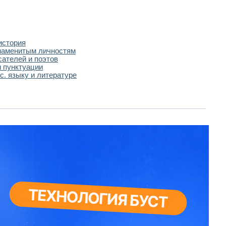
история
наменитым личностям
сателей и поэтов
 пунктуации
с. языку и литературе