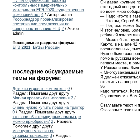
ФИПИ опубликовал проекты
Он давал крупные п
контрольных измерительных
ежегодный концерт в
материалов ЕГЭ-2020, существенных
во всем мире собир
изменений нет
4
/ Автор: admin
— Надо что-то в газ
Рособрнадзор проанализировал
— Что вы, Сергей В
поступившие предложения по
— Нет, все может бы
совершенствованию ЕГЭ
2
/ Автор:
И этот человек, бол
admin
ребячьей жалостлив
— Может быть, нужн
Посещаемые разделы форума:
Как-то, в начале 42
ЕГЭ 2021
,
ВУЗы России
военнопленных, тыс
Нужно было распропа
помочь русским вое
первом месте, в рам
У Рахманинова было 
Последние обсуждаемые
« Многоуважаемый г
Я должен отказаться
темы на форуме:
ответить на вопрос:
96
Детские игровые комплексы
0
/
надо питаться. Кста
Раздел: Помогаем друг другу
С уважением к Вам С
Мягкая кровать без изголовья
2
/
Раздел: Помогаем друг другу
Озаглавьте текст и 
Очень нужно купить права на трактор
Озаглавьте текст и 
0
/ Раздел: Помогаем друг другу
кто знает бактерицидные лампы где
можно приобрести?
2
/ Раздел:
Помогаем друг другу
мне нужен магазин со
стройматериалами
3
/ Раздел: