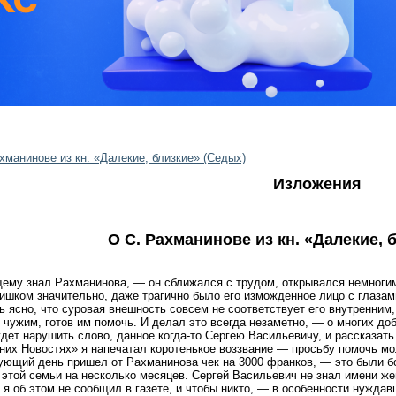
хманинове из кн. «Далекие, близкие» (Седых)
Изложения
О С. Рахманинове из кн. «Далекие, 
щему знал Рахманинова, — он сближался с трудом, открывался немногим
лишком значительно, даже трагично было его изможденное лицо с глаза
ь ясно, что суровая внешность совсем не соответствует его внутренни
и чужим, готов им помочь. И делал это всегда незаметно, — о многих до
дет нарушить слово, данное когда-то Сергею Васильевичу, и рассказать
их Новостях» я напечатал коротенькое воззвание — просьбу помочь мо
ующий день пришел от Рахманинова чек на 3000 франков, — это были б
 этой семьи на несколько месяцев. Сергей Васильевич не знал имени ж
 я об этом не сообщил в газете, и чтобы никто, — в особенности нужда