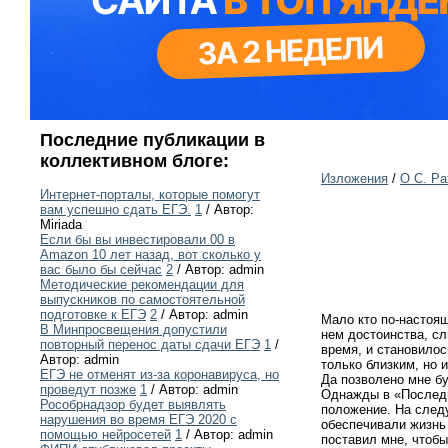
Последние публикации в
коллективном блоге:
Изложения
/
О С. Ра
Интернет-порталы, которые помогут
вам успешно сдать ЕГЭ.
1
/ Автор:
Miriada
Если бы вы инвестировали 00 в
Amazon 10 лет назад, вот сколько у
вас было бы сейчас
2
/ Автор: admin
Методические рекомендации для
выпускников по самостоятельной
подготовке к ЕГЭ
2
/ Автор: admin
Мало кто по-настоя
В Минпросвещения допустили
нем достоинства, с
повторный перенос даты сдачи ЕГЭ
1
/
время, и становилос
Автор: admin
только близким, но 
ЕГЭ не отменят из-за коронавируса, но
Да позволено мне бу
проведут позже
1
/ Автор: admin
Однажды в «Последн
Рособрнадзор будет выявлять
положение. На след
нарушения во время ЕГЭ 2020 с
обеспечивали жизнь
помощью нейросетей
1
/ Автор: admin
поставил мне, чтобы