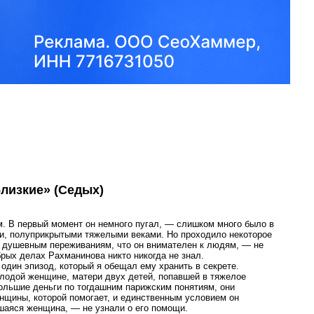
близкие» (Седых)
. В первый момент он немного пугал, — слишком много было в
ми, полуприкрытыми тяжелыми веками. Но проходило некоторое
м, душевным переживаниям, что он внимателен к людям, — не
брых делах Рахманинова никто никогда не знал.
 один эпизод, который я обещал ему хранить в секрете.
лодой женщине, матери двух детей, попавшей в тяжелое
ольшие деньги по тогдашним парижским понятиям, они
енщины, которой помогает, и единственным условием он
вшаяся женщина, — не узнали о его помощи.