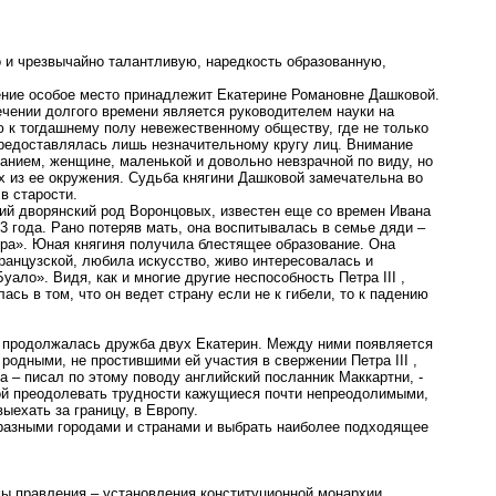
и чрезвычайно талантливую, наредкость образованную,
ние особое место принадлежит Екатерине Романовне Дашковой.
ечении долгого времени является руководителем науки на
 к тогдашнему полу невежественному обществу, где не только
редоставлялась лишь незначительному кругу лиц. Внимание
анием, женщине, маленькой и довольно невзрачной по виду, но
х из ее окружения. Судьба княгини Дашковой замечательна во
в старости.
 дворянский род Воронцовых, известен еще со времен Ивана
3 года. Рано потеряв мать, она воспитывалась в семье дяди –
ера». Юная княгиня получила блестящее образование. Она
анцузской, любила искусство, живо интересовалась и
ло». Видя, как и многие другие неспособность Петра III ,
сь в том, что он ведет страну если не к гибели, то к падению
го продолжалась дружба двух Екатерин. Между ними появляется
 родными, не простившими ей участия в свержении Петра III ,
а – писал по этому поводу английский посланник Маккартни, -
ой преодолевать трудности кажущиеся почти непреодолимыми,
ыехать за границу, в Европу.
разными городами и странами и выбрать наиболее подходящее
мы правления – установления конституционной монархии.