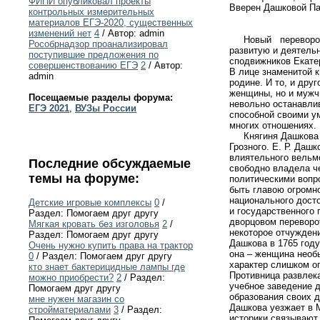
ФИПИ опубликовал проекты
Вверен Дашковой П
контрольных измерительных
материалов ЕГЭ-2020, существенных
изменений нет
4
/ Автор: admin
Новый переворот 17
Рособрнадзор проанализировал
развитую и деятель
поступившие предложения по
сподвижников Екате
совершенствованию ЕГЭ
2
/ Автор:
В лице знаменитой к
admin
родине. И то, и дру
женщины, но и мужч
Посещаемые разделы форума:
невольно останавли
ЕГЭ 2021
,
ВУЗы России
способной своими ум
многих отношениях. 
Княгиня Дашкова по
Грозного. Е. Р. Даш
влиятельного вельмо
Последние обсуждаемые
свободно владела ч
темы на форуме:
политическими вопро
быть главою огромно
национального дост
Детские игровые комплексы
0
/
и государственного 
Раздел: Помогаем друг другу
дворцовом переворот
Мягкая кровать без изголовья
2
/
некоторое отчуждени
Раздел: Помогаем друг другу
Дашкова в 1765 году
Очень нужно купить права на трактор
она – женщина необ
0
/ Раздел: Помогаем друг другу
характер слишком оп
кто знает бактерицидные лампы где
Противница развлек
можно приобрести?
2
/ Раздел:
учебное заведение 
Помогаем друг другу
образования своих д
мне нужен магазин со
Дашкова уезжает в 
стройматериалами
3
/ Раздел:
историки связывают 