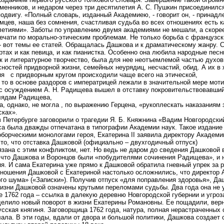
менников, и недаром через три десятилетия А. С. Пушкин присоединилс
одвигу. «Полный словарь, изданный Академиею, - говорит он, - принад
цев, наша без сомнения, счастливая судьба во всех отношениях есть к
илетиями». Заботы по управлению двумя академиями не мешали, а скоре
ечати по морально-этическим проблемам. Не только борьба с французски
 вот темы ее статей. Обращалась Дашкова и к драматическому жанру. С
тах и как певица, и как пианистка. Особенно она любила народные пес
ак и литературное творчество, была для нее неотъемлемой частью духо
асностей придворной жизни, семейных неурядиц, несчастий, обид. А их 
ия с придворным кругом происходили чаще всего на этической,
, то в основе раздоров с императрицей лежали в значительной мере мо
 с осуждением А. Н. Радищева вышел в отставку покровительствовавший
лядам Радищева,
, однако, не могла , по выражению Герцена, «рукоплескать наказаниям
сках».
в Петербурге заговорили о трагедии Я. Б. Княжнина «Вадим Новгородский
а была дважды отпечатана в типографии Академии наук. Такое издание 
орческими монологами героя, Екатерина II заявила директору Академии
то, что отставка Дашковой (официально – двухгодичный отпуск)
язана с этим конфликтом, нет. Но ведь не даром до сведения Дашковой 
, что Дашкова и Воронцов были «побудителями сочинения Радищева», и
я. И сама Екатерина уже прямо к Дашковой обратила гневный упрек за 
тношения Дашковой с Екатериной настолько осложнились, что директор 
го шума» («Записки»). Получив отпуск «для поправления здоровья», Да
зни Дашковой означены крутыми переломами судьбы. Два года она не у 
е 1762 года – ссылка в далекую деревню Новгородской губернии и угро
делило новый поворот в жизни Екатерины Романовны. Ее пощадили, верн
усская княгиня. Заговорщица 1762 года, натура, полная нерастраченных 
лала. В эти годы, вдали от двора и большой политики, Дашкова создает 