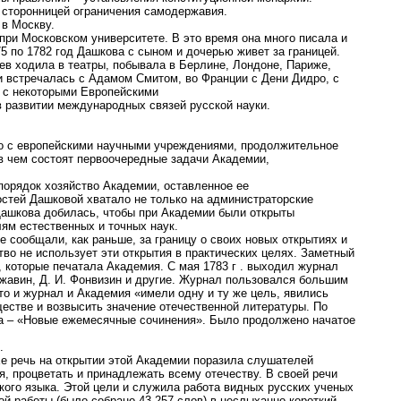
 сторонницей ограничения самодержавия.
 в Москву.
при Московском университете. В это время она много писала и
5 по 1782 год Дашкова с сыном и дочерью живет за границей.
ев ходила в театры, побывала в Берлине, Лондоне, Париже,
и встречалась с Адамом Смитом, во Франции с Дени Дидро, с
 с некоторыми Европейскими
 развитии международных связей русской науки.
во с европейскими научными учреждениями, продолжительное
 в чем состоят первоочередные задачи Академии,
порядок хозяйство Академии, оставленное ее
остей Дашковой хватало не только на администраторские
Дашкова добилась, чтобы при Академии были открыты
ям естественных и точных наук.
сообщали, как раньше, за границу о своих новых открытиях и
тво не использует эти открытия в практических целях. Заметный
 которые печатала Академия. С мая 1783 г . выходил журнал
ржавин, Д. И. Фонвизин и другие. Журнал пользовался большим
то и журнал и Академия «имели одну и ту же цель, явились
естве и возвысить значение отечественной литературы. По
ка – «Новые ежемесячные сочинения». Было продолжено начатое
».
 речь на открытии этой Академии поразила слушателей
я, процветать и принадлежать всему отечеству. В своей речи
кого языка. Этой цели и служила работа видных русских ученых
ой работы (было собрано 43 257 слов) в неслыханно короткий