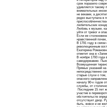
срок поразило совре
удивляется такому п
внимательных инозем
не веками, а десят
редко выступала в п
приспособленчества-
любительских концер
Любовь к музыке, к
уйти от тревог и оп
Если ее столкновен
нравственной почве
В 1791 году в связи
революционным взг
Екатерина Романовна
отметит она в «Запи
В ноябре 1793 года 
самодержавию. Пьес
Возмущенная тираноб
Прямых указаний на 
непосредственно св
старые слухи о том
опасного направлени
началу 90-х годов о
службы, от столично
Последние 15 лет жи
участие в переворот
обстоятельств опре
отсутствует двор. Р
быть, вовсе и не же