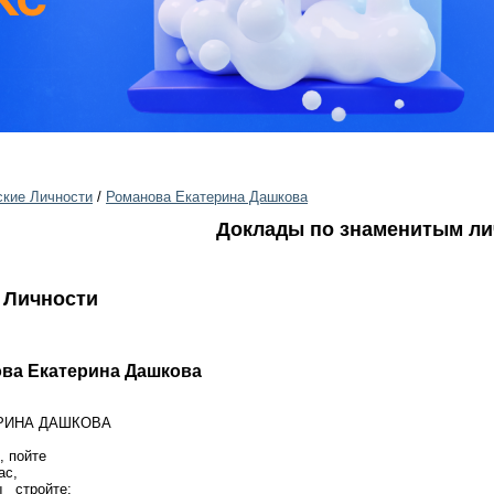
ские Личности
/
Романова Екатерина Дашкова
Доклады по знаменитым л
 Личности
ова Екатерина Дашкова
РИНА ДАШКОВА
, пойте
ас,
ы стройте: