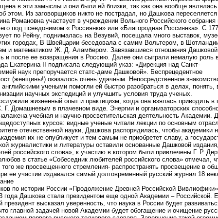
щена в эти замыслы и они были ей близки, так как она вообще являлась
 об этом. Из заговорщиков никто не пострадал, но Дашкова переселяется
ина Романовна участвует в учреждении Вольного Российского собрания 
его под псевдонимом « Россиянка» или «Благородная Россиянка». С 177
ует по Рейну, поднималась на Везувий, посещала много выставок, музе
угих городах, В Швейцарии беседовала с самим Вольтером, в Шотланди
лем и математиком Ж. Д. Аламбером. Завязавшиеся отношения Дашковой
ь и после ее возвращения в Россию. Далее они сыграли немалую роль в
а Екатерина II подписала следующий указ: «Дирекция над Санкт-
емией наук препоручается статс-даме Дашковой». Беспрецедентное
 пост (женщины!) оказалось очень удачным. Непосредственное знакомст
 английскими учеными помогли ей быстро разобраться в делах, понять,
анизации научных экспедиций и улучшить условия труда ученых.
служили жизненный опыт и практицизм, когда она взялась приводить в 
. Г. Домашневым в плачевном виде. Энергии и организаторских способн
 налажена учебная и научно-просветительская деятельность Академии. 
бщедоступных курсов: видные ученые читали лекции по основным отрасл
ете отечественной науки, Дашкова распорядилась, чтобы академики не 
кадемия их не опубликует и тем самым не приобретет славу, а государс
кой журналистики и литературы оставили основанные Дашковой издания,
ей российского слова», к участию в котором были привлечены Г. Р. Де
олюбов в статье «Собеседник любителей российского слова» отмечал, ч
 того же просвещенного стремления- распространять просвещение в общ
при ее участии издавался самый долговременный русский журнал 18 ве
дание
ков по истории России «Продолжение Древней Российской Вивлиофики
да Дашкова стала президентом еще одной Академии – Российской. Ее
 президент высказал уверенность, что наука в России будет развиватьс
 что главной задачей новой Академии будет обогащение и очищение русс
озданием первого русского толкового словаря. Завершение такой огромн