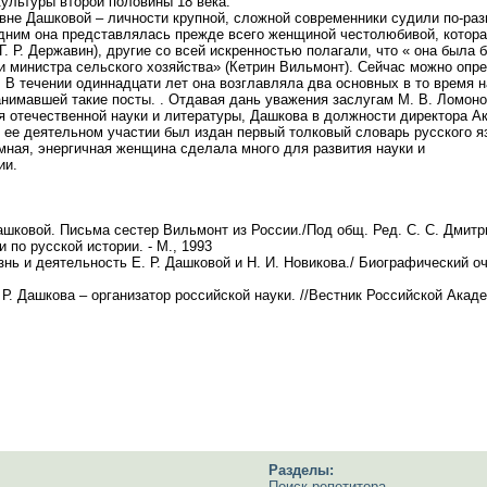
ой культуры второй половины 18 века.
не Дашковой – личности крупной, сложной современники судили по-разн
дним она представлялась прежде всего женщиной честолюбивой, котора
(Г. Р. Державин), другие со всей искренностью полагали, что « она была
 министра сельского хозяйства» (Кетрин Вильмонт). Сейчас можно опре
. В течении одиннадцати лет она возглавляла два основных в то время
анимавшей такие посты. . Отдавая дань уважения заслугам М. В. Ломон
я отечественной науки и литературы, Дашкова в должности директора А
 ее деятельном участии был издан первый толковый словарь русского я
мная, энергичная женщина сделала много для развития науки и
России.
ашковой. Письма сестер Вильмонт из России./Под общ. Ред. С. С. Дмитри
 по русской истории. - М., 1993
нь и деятельность Е. Р. Дашковой и Н. И. Новикова./ Биографический оче
Р. Дашкова – организатор российской науки. //Вестник Российской Акаде
Разделы:
Поиск репетитора