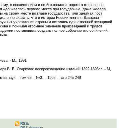
ому, с восхищением и не без зависти, порою в откровенно
я «добивалась первого места при государыне, даже желала
 бы на своем месте во главе государства, или занимая пост
деленно сказать, что в истории России княгиня Дашкова –
 научных учреждения страны и осталась единственной женщиной
осова и понимая огромное значение произведений и трудов
кадемии постановила создать полное собрание его сочинений.
зыка.
ева. - М., 1991
рк В. В. Огаркова: воспроизведение изданий 1892-1893г.г. – М,
мии наук, - том 63. - №3. – 1993. – стр.245-248
RSS:
RSS форума