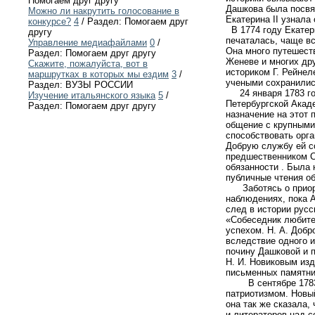
Помогаем друг другу
Дашкова была посвя
Можно ли накрутить голосование в
Екатерина II узнала
конкурсе?
4
/ Раздел: Помогаем друг
В 1774 году Екатер
другу
печаталась, чаще вс
Управление медиафайлами
0
/
Она много путешеств
Раздел: Помогаем друг другу
Женеве и многих др
Скажите, пожалуйста, вот в
историком Г. Рейне
маршрутках в которых мы ездим
3
/
учеными сохранилис
Раздел: ВУЗЫ РОССИИ
24 января 1783 год
Изучение итальянского языка
5
/
Петербургской Акад
Раздел: Помогаем друг другу
назначение на этот
общение с крупными
способствовать орг
Добрую службу ей со
предшественником С
обязанности . Была
публичные чтения о
Заботясь о приорит
наблюдениях, пока А
след в истории русс
«Собеседник любител
успехом. Н. А. Добр
вследствие одного и
почину Дашковой и 
Н. И. Новиковым из
письменных памятни
В сентябре 1783 го
патриотизмом. Новый
она так же сказала,
и литераторов над с