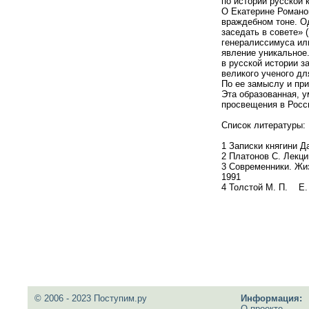
по истории русск
О Екатерине Романов
враждебном тоне. О
заседать в совете» 
генералиссимуса или
явление уникальное
в русской истории з
великого ученого дл
По ее замыслу и при
Эта образованная, у
просвещения в 
Список литературы:
1 Записки княгини Д
2 Платонов С. Лекции
3 Современники. Жиз
1991
4 Толстой М. П. Е. 
© 2006 - 2023 Поступим.ру
Информация:
О проекте