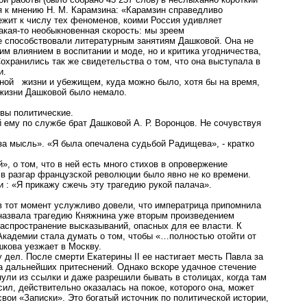
я к мнению Н. М. Карамзина: «Карамзин справедливо
лежит к числу тех феноменов, коими Россия удивляет
акая-то необыкновенная скорость: мы зреем
е способствовали литературным занятиям Дашковой. Она не
м влиянием в воспитании и моде, но и критика угодничества,
охранились так же свидетельства о том, что она выступала в
ни.
вной жизни и убежищем, куда можно было, хотя бы на время,
в жизни Дашковой было немало.
тивы политические.
 ему по службе брат Дашковой А. Р. Воронцов. Не сочувствуя
 за мысль». «Я была опечалена судьбой Радищева», - кратко
», о том, что в ней есть много стихов в опровержение
в разгар французской революции было явно не ко времени.
 : «Я прикажу сжечь эту трагедию рукой палача».
в тот момент услужливо довели, что императрица припомнила
 назвала трагедию Княжнина уже вторым произведением
распространение высказываний, опасных для ее власти. К
Академии стала думать о том, чтобы «…полностью отойти от
шкова уезжает в Москву.
дел. После смерти Екатерины II ее настигает месть Павла за
за дальнейших притеснений. Однако вскоре удачное стечение
ули из ссылки и даже разрешили бывать в столицах, когда там
сил, действительно оказалась на покое, которого она, может
свои «Записки». Это богатый источник по политической истории,