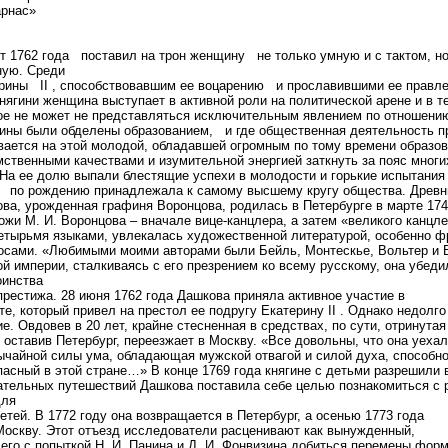
арнас»
62 года поставил на трон женщину не только умную и с тактом, но 
ную. Среди
рины II , способствовавшим ее воцарению и прославившими ее правле
нягини женщина выступает в активной роли на политической арене и в т
гое не может не представляться исключительным явлением по отношению
ины были обделены образованием, и где общественная деятельность п
вается на этой молодой, обладавшей огромным по тому времени образов
ственными качествами и изумительной энергией заткнуть за пояс многи
На ее долю выпали блестящие успехи в молодости и горькие испытания 
 рождению принадлежала к самому высшему кругу общества. Древний
кова, урожденная графиня Воронцова, родилась в Петербурге в марте 174
жи М. И. Воронцова – вначале вице-канцлера, а затем «великого канцл
етырьмя языками, увлекалась художественной литературой, особенно фр
сами. «Любимыми моими авторами были Бейль, Монтескье, Вольтер и Буа
й империи, сталкиваясь с его презрением ко всему русскому, она убедила
оинства
престижа. 28 июня 1762 года Дашкова приняла активное участие в
е, который привел на престол ее подругу Екатерину II . Однако недол
е. Овдовев в 20 лет, крайне стесненная в средствах, по сути, отринутая
 оставив Петербург, переезжает в Москву. «Все довольны, что она уехал
ычайной силы ума, обладающая мужской отвагой и силой духа, способн
асный в этой стране…» В конце 1769 года княгине с детьми разрешили в
ательных путешествий Дашкова поставила себе целью познакомиться с 
для
етей. В 1772 году она возвращается в Петербург, а осенью 1773 года
Москву. Этот отъезд исследователи расценивают как вынужденный,
его с попыткой Н. И. Панина и Д. И. Фонвизина добиться перемены фор