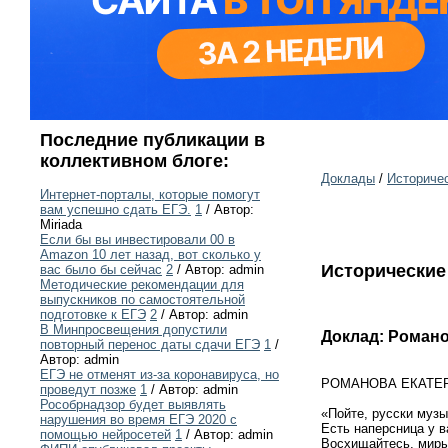
Последние публикации в
коллективном блоге:
Доклады
/
Историче
Интернет-порталы, которые помогут
вам успешно сдать ЕГЭ.
1
/ Автор:
Miriada
Если бы вы инвестировали 00 в
Amazon 10 лет назад, вот сколько у
Исторические
вас было бы сейчас
2
/ Автор: admin
Методические рекомендации для
выпускников по самостоятельной
подготовке к ЕГЭ
2
/ Автор: admin
В Минпросвещения допустили
Доклад: Роман
повторный перенос даты сдачи ЕГЭ
1
/
Автор: admin
ЕГЭ не отменят из-за коронавируса, но
РОМАНОВА ЕКАТЕ
проведут позже
1
/ Автор: admin
Рособрнадзор будет выявлять
«Пойте, русски музы
нарушения во время ЕГЭ 2020 с
Есть наперсница у в
помощью нейросетей
1
/ Автор: admin
Восхищайтесь, мир