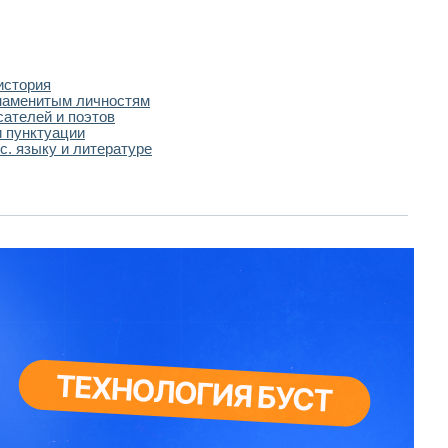
история
наменитым личностям
сателей и поэтов
 пунктуации
с. языку и литературе