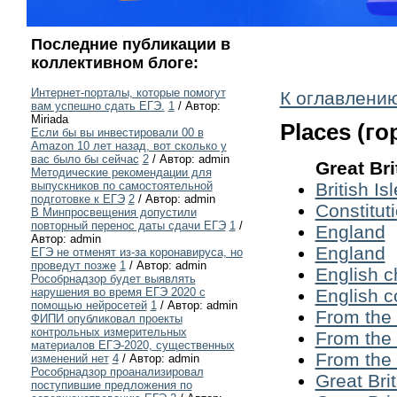
Последние публикации в
коллективном блоге:
Интернет-порталы, которые помогут
К оглавлению
вам успешно сдать ЕГЭ.
1
/ Автор:
Miriada
Places (го
Если бы вы инвестировали 00 в
Amazon 10 лет назад, вот сколько у
вас было бы сейчас
2
/ Автор: admin
Great Bri
Методические рекомендации для
British Is
выпускников по самостоятельной
подготовке к ЕГЭ
2
/ Автор: admin
Constitut
В Минпросвещения допустили
повторный перенос даты сдачи ЕГЭ
1
/
England
Автор: admin
England
ЕГЭ не отменят из-за коронавируса, но
проведут позже
1
/ Автор: admin
English с
Рособрнадзор будет выявлять
English c
нарушения во время ЕГЭ 2020 с
помощью нейросетей
1
/ Автор: admin
From the 
ФИПИ опубликовал проекты
контрольных измерительных
From the 
материалов ЕГЭ-2020, существенных
From the 
изменений нет
4
/ Автор: admin
Рособрнадзор проанализировал
Great Brit
поступившие предложения по