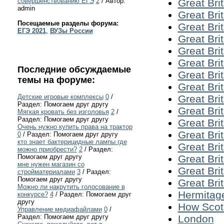
Great Brit
совершенствованию ЕГЭ
2
/ Автор:
admin
Great Brit
Посещаемые разделы форума:
Great Brit
ЕГЭ 2021
,
ВУЗы России
Great Brit
Great Brit
Great Brit
Последние обсуждаемые
Great Brit
темы на форуме:
Great Brit
Great Brit
Детские игровые комплексы
0
/
Раздел: Помогаем друг другу
Great Brit
Мягкая кровать без изголовья
2
/
Раздел: Помогаем друг другу
Great Brit
Очень нужно купить права на трактор
Great Brit
0
/ Раздел: Помогаем друг другу
кто знает бактерицидные лампы где
Great Brit
можно приобрести?
2
/ Раздел:
Great Brit
Помогаем друг другу
мне нужен магазин со
Great Brit
стройматериалами
3
/ Раздел:
Помогаем друг другу
Great Brit
Можно ли накрутить голосование в
Hermitag
конкурсе?
4
/ Раздел: Помогаем друг
другу
How Scotl
Управление медиафайлами
0
/
London
Раздел: Помогаем друг другу