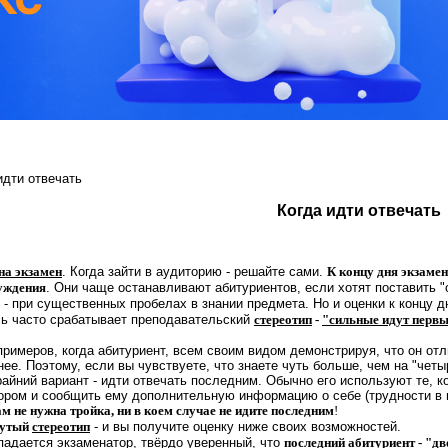
идти отвечать
Когда идти отвечать
на экзамен
. Когда зайти в аудиторию - решайте сами.
К концу дня экзамен
уждения
. Они чаще останавливают абитуриентов, если хотят поставить 
- при существенных пробелах в знании предмета. Но и оценки к концу д
сь часто срабатывает преподавательский
стереотип
-
"сильные идут перв
еров, когда абитуриент, всем своим видом демонстрируя, что он отличн
ее. Поэтому, если вы чувствуете, что знаете чуть больше, чем на "четыр
райний вариант - идти отвечать последним. Обычно его используют те, к
тором и сообщить ему дополнительную информацию о себе (трудности в 
ам не нужна тройка, ни в коем случае не идите последним
!
нутый
стереотип
- и вы получите оценку ниже своих возможностей.
падается экзаменатор, твёрдо уверенный, что
последний абитуриент - "д