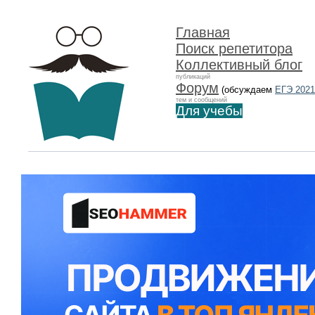
Главная
Поиск репетитора
Коллективный блог
публикаций
Форум
(обсуждаем
ЕГЭ 2021
тем и сообщений
Для учебы