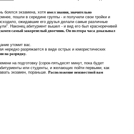
нь боялся экзамена, хотя
имел знания, значительно
омнее, пошли в середине группы - и получили свои тройки и
оисходило, ожидавшие его друзья делали самые различные
ули". Наконец абитуриент вышел - и вид его был красноречивей
экзамен самый закоренелый двоечник. Он полтора часа доказывал
ание утомит вас.
я нередко разряжается в виде острых и юмористических
ии на разрядку.
емени на подготовку (сорок-пятьдесят минут, пока будет
е абитуриенты или студенты, и желающих пойти первыми, как
давать экзамен, пораньше.
Расположение неизвестной вам