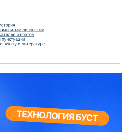
история
наменитым личностям
сателей и поэтов
 пунктуации
с. языку и литературе