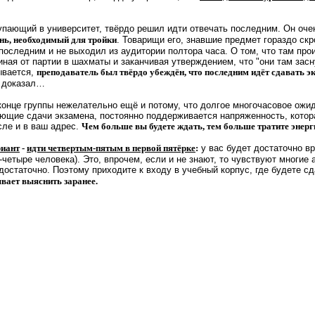
тупающий в университет, твёрдо решил идти отвечать последним. Он оче
ь, необходимый для тройки
. Товарищи его, знавшие предмет гораздо скр
последним и не выходил из аудитории полтора часа. О том, что там пр
ная от партии в шахматы и заканчивая утверждением, что "они там засн
ывается,
преподаватель был твёрдо убеждён, что последним идёт сдавать 
 доказал…
нце группы нежелательно ещё и потому, что долгое многочасовое ожид
ие сдачи экзамена, постоянно поддерживается напряженность, котора
сле и в ваш адрес.
Чем больше вы будете ждать, тем больше тратите энерг
иант
-
идти четвертым-пятым в первой пятёрке
:
у вас будет достаточно вр
-четыре человека). Это, впрочем, если и не знают, то чувствуют многи
достаточно. Поэтому приходите к входу в учебный корпус, где будете с
вает выяснить заранее.