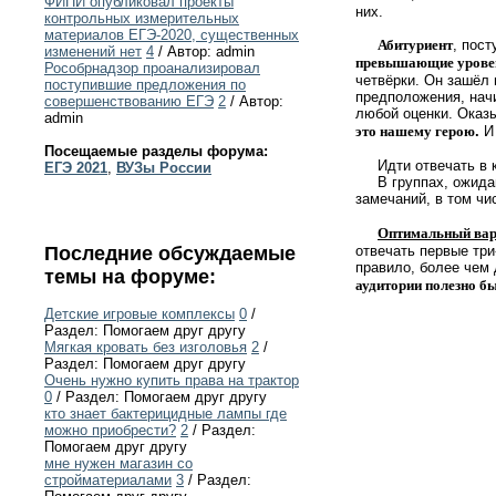
ФИПИ опубликовал проекты
них.
контрольных измерительных
материалов ЕГЭ-2020, существенных
Абитуриент
, пос
изменений нет
4
/ Автор: admin
превышающие уровен
Рособрнадзор проанализировал
четвёрки. Он зашёл 
поступившие предложения по
предположения, начи
совершенствованию ЕГЭ
2
/ Автор:
любой оценки. Оказ
admin
это нашему герою
.
И
Посещаемые разделы форума:
Идти отвечать в ко
ЕГЭ 2021
,
ВУЗы России
В группах, ожидающ
замечаний, в том чи
Оптимальный вар
отвечать первые три
Последние обсуждаемые
правило, более чем 
темы на форуме:
аудитории полезно бы
Детские игровые комплексы
0
/
Раздел: Помогаем друг другу
Мягкая кровать без изголовья
2
/
Раздел: Помогаем друг другу
Очень нужно купить права на трактор
0
/ Раздел: Помогаем друг другу
кто знает бактерицидные лампы где
можно приобрести?
2
/ Раздел:
Помогаем друг другу
мне нужен магазин со
стройматериалами
3
/ Раздел: