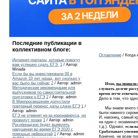
Последние публикации в
коллективном блоге:
Оглавление
/ Когда 
Интернет-порталы, которые помогут
вам успешно сдать ЕГЭ.
1
/ Автор:
Miriada
Если бы вы инвестировали 00 в
Amazon 10 лет назад, вот сколько у
вас было бы сейчас
2
/ Автор: admin
Итак,
вы пришли 
Методические рекомендации для
слушать долгие расс
выпускников по самостоятельной
время легче отвечать
подготовке к ЕГЭ
2
/ Автор: admin
Дело в том, что зде
В Минпросвещения допустили
повторный перенос даты сдачи ЕГЭ
1
/
Мы знаем много прим
Автор: admin
были намного скромн
ЕГЭ не отменят из-за коронавируса, но
И, наконец, самый к
проведут позже
1
/ Автор: admin
на один с экзамена
Рособрнадзор будет выявлять
т.д.). Однако,
если в
нарушения во время ЕГЭ 2020 с
Срабатывает упомя
помощью нейросетей
1
/ Автор: admin
Конечно, не всем по