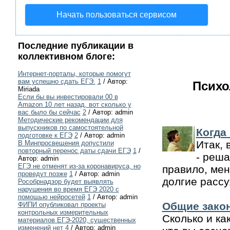
Начать пользоваться сервисом
Последние публикации в
коллективном блоге:
Интернет-порталы, которые помогут
вам успешно сдать ЕГЭ.
1
/ Автор:
Психо
Miriada
Если бы вы инвестировали 00 в
Amazon 10 лет назад, вот сколько у
вас было бы сейчас
2
/ Автор: admin
Методические рекомендации для
выпускников по самостоятельной
Когда
подготовке к ЕГЭ
2
/ Автор: admin
Итак, 
В Минпросвещения допустили
повторный перенос даты сдачи ЕГЭ
1
/
- реша
Автор: admin
ЕГЭ не отменят из-за коронавируса, но
правило, мен
проведут позже
1
/ Автор: admin
долгие рассу
Рособрнадзор будет выявлять
нарушения во время ЕГЭ 2020 с
помощью нейросетей
1
/ Автор: admin
Общие закон
ФИПИ опубликовал проекты
контрольных измерительных
Сколько и ка
материалов ЕГЭ-2020, существенных
изменений нет
4
/ Автор: admin