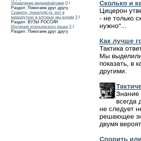
Сколько и к
Управление медиафайлами
0
/
Раздел: Помогаем друг другу
Цицерон утве
Скажите, пожалуйста, вот в
- не только с
маршрутках в которых мы ездим
3
/
Раздел: ВУЗЫ РОССИИ
нужно"...
Изучение итальянского языка
5
/
Раздел: Помогаем друг другу
Как лучше г
Тактика отве
Мы выделили 
показать, в 
другими.
Тактич
Знание 
всегда 
не следует н
решающее зн
двумя вероя
Спорить или