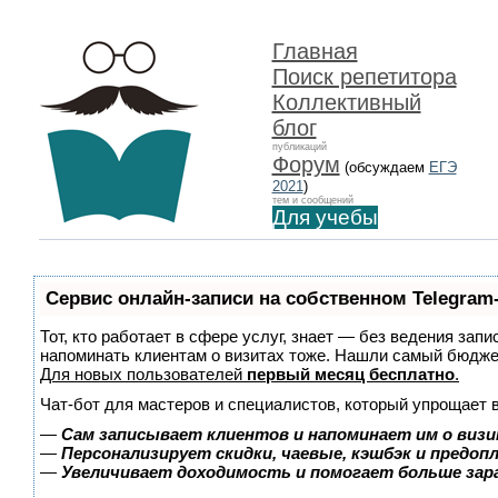
Главная
Поиск репетитора
Коллективный
блог
публикаций
Форум
(обсуждаем
ЕГЭ
2021
)
тем и сообщений
Для учебы
Сервис онлайн-записи на собственном Telegram
Тот, кто работает в сфере услуг, знает — без ведения запи
напоминать клиентам о визитах тоже. Нашли самый бюдж
Для новых пользователей
первый месяц бесплатно
.
Чат-бот для мастеров и специалистов, который упрощает 
—
Сам записывает клиентов и напоминает им о визи
—
Персонализирует скидки, чаевые, кэшбэк и предоп
—
Увеличивает доходимость и помогает больше за