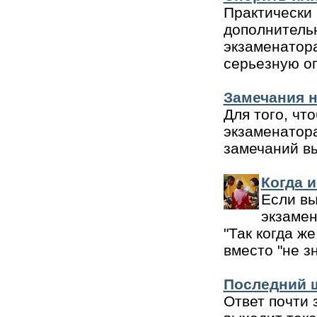
Практически 
дополнитель
экзаменатор
серьезную о
Замечания н
Для того, чт
экзаменатора
замечаний вы
Когда 
Если вы
экзамен
"Так когда ж
вместо "не з
Последний 
Ответ почти 