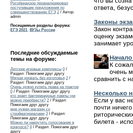
что вы созна
Рособрнадзор проанализировал
ответа, безу
поступившие предложения по
совершенствованию ЕГЭ
2
/ Автор:
admin
Законы экз
Посещаемые разделы форума:
Закон контра
ЕГЭ 2021
,
ВУЗы России
оценку экзам
занимает уро
Последние обсуждаемые
Начало
темы на форуме:
К сожал
Детские игровые комплексы
0
/
очень м
Раздел: Помогаем друг другу
сравнить с н
Мягкая кровать без изголовья
2
/
Раздел: Помогаем друг другу
Очень нужно купить права на трактор
0
/ Раздел: Помогаем друг другу
Несколько н
кто знает бактерицидные лампы где
Если у вас н
можно приобрести?
2
/ Раздел:
Помогаем друг другу
почти ничего
мне нужен магазин со
риторических
стройматериалами
3
/ Раздел:
Помогаем друг другу
билета - испо
Можно ли накрутить голосование в
конкурсе?
4
/ Раздел: Помогаем друг
другу