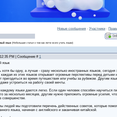
Новые сообщения
·
Участники
·
Прав
нный язык
(Небольшая статья о том как легче всего учить языки)
, 12:35 PM | Сообщение #
1
й язык
 хотя бы одну, а лучше - сразу несколько иностранных языков, сегодня 
- каждая из этих языков открывает огромные перспективы перед детьми 
ут пригодиться во время путешествия или учебы за рубежом. Другим язы
даже устроиться на работу своей мечты.
каждому языки даются легко. Если один человек способен научиться пи
его за несколько месяцев, другим нужно приложить огромные усилия, чт
в совершенстве.
пы людей мы подготовили перечень действенных советов, которые помог
нного языка, начиная с английского и заканчивая китайской.