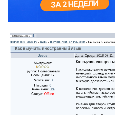
1
Страница
1
из
1
ФОРУМ ПОСТУПИМ.РУ
»
ВУЗЫ
»
ОБРАЗОВАНИЕ ЗА РУБЕЖОМ
»
Как выучить иностра
Как выучить иностранный язык
Jesus
Дата: Среда, 2018-07-11
Как выучить иностранны
Абитуриент
Насколько важно изучить
Группа: Пользователи
немецкий, французский 
Сообщений:
17
иностранного языка мог
Репутация:
0
высокую должность или 
Награды:
0
К сожалению, далеко не 
Замечания:
0%
на английском языке вс
Статус:
Offline
владеющих английским 
Именно для второй груп
освоении любого иностра