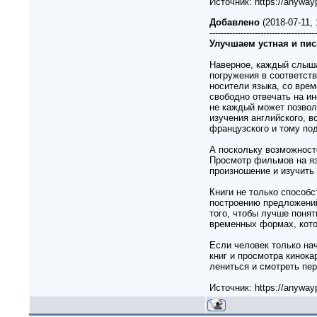
Источник: https://anywayp
Добавлено
(2018-07-11,
--------------------------------------
Улучшаем устная и пи
Наверное, каждый слыша
погружения в соответст
носители языка, со врем
свободно отвечать на ин
не каждый может позвол
изучения английского, в
французского и тому по
А поскольку возможност
Просмотр фильмов на яз
произношение и изучить
Книги не только способ
построению предложений
того, чтобы лучше понят
временных формах, кото
Если человек только на
книг и просмотра кинока
лениться и смотреть пер
Источник: https://anywayp