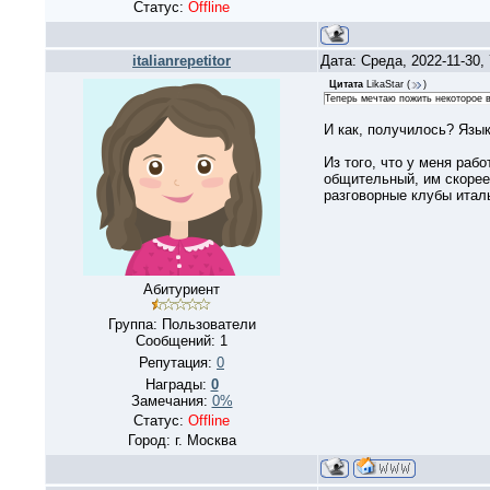
Статус:
Offline
italianrepetitor
Дата: Среда, 2022-11-30
Цитата
LikaStar
(
)
Теперь мечтаю пожить некоторое в
И как, получилось? Язык
Из того, что у меня раб
общительный, им скорее в
разговорные клубы италь
Абитуриент
Группа: Пользователи
Сообщений:
1
Репутация:
0
Награды:
0
Замечания:
0%
Статус:
Offline
Город: г. Москва