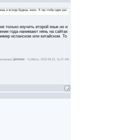
ешь и всегда будешь знать. А так чтобы один раз
е только изучить второй язык но и
чении года нанимают нянь на сайтах
пример испанском или китайском. То
jerome
актировал
-
Суббота, 2022-04-23, 11:47 AM