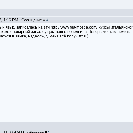
18, 1:16 PM | Сообщение #
4
ый язык, записалась на эти http://www.fda-mosca.com/ курсы итальянско
так же словарный запас существенно пополнила. Теперь мечтаю пожить 
аться в языке, надеюсь, у меня всё получится )
23, 11:33 AM | Сообщение #
5