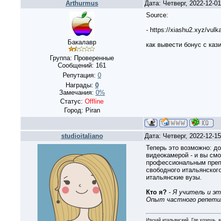
Arthurmus
Дата: Четверг, 2022-12-0
Source:
- https://xiashu2.xyz/vulka
Бакалавр
как вывести бонус с кази
Группа: Проверенные
Сообщений:
161
Репутация:
0
Награды:
0
Замечания:
0%
Статус:
Offline
Город: Piran
studioitaliano
Дата: Четверг, 2022-12-1
Теперь это возможно: до
видеокамерой - и вы смож
профессиональным препо
свободного итальянског
итальянские вузы.
Кто я?
-
Я учитель и эт
Опыт частного репетит
Изучай итальянский. Где хочешь, к