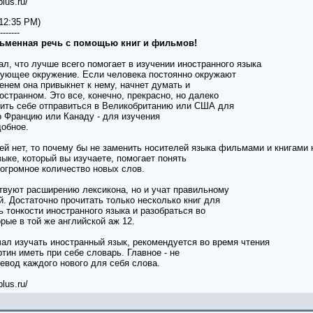
lus.ru/
 12:35 PM)
-------
сьменная речь с помощью книг и фильмов!
л, что лучше всего помогает в изучении иностранного языка
вующее окружение. Если человека постоянно окружают
енем она привыкнет к нему, начнет думать и
остранном. Это все, конечно, прекрасно, но далеко
ить себе отправиться в Великобританию или США для
о Францию ​​или Канаду - для изучения
добное.
ей нет, то почему бы не заменить носителей языка фильмами и книгами 
ыке, который вы изучаете, помогает понять
 огромное количество новых слов.
ствуют расширению лексикона, но и учат правильному
. Достаточно прочитать только несколько книг для
ь тонкости иностранного языка и разобраться во
рые в той же английской аж 12.
чал изучать иностранный язык, рекомендуется во время чтения
ртин иметь при себе словарь. Главное - не
евод каждого нового для себя слова.
lus.ru/