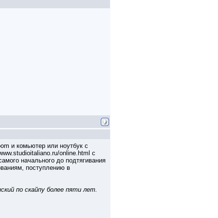
oom и комьютер или ноутбук с
.studioitaliano.ru/online.html с
самого начального до подтягивания
ованиям, поступлению в
ский по скайпу более пяти лет.