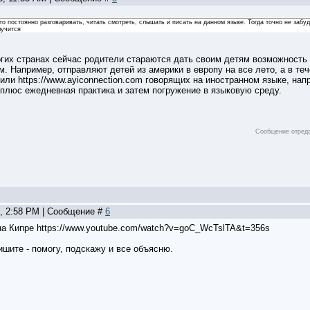
то постоянно разговаривать, читать смотреть, слышать и писать на данном языке. Тогда точно не забуд
лучится
гих странах сейчас родители стараются дать своим детям возможность н
м. Например, отправляют детей из америки в европу на все лето, а в те
HA или https://www.ayiconnection.com говорящих на иностранном языке, на
 плюс ежедневная практика и затем погружение в языковую среду.
Сообщение отред
9, 2:58 PM | Сообщение #
6
на Кипре https://www.youtube.com/watch?v=goC_WcTslTA&t=356s
ишите - помогу, подскажу и все объясню.