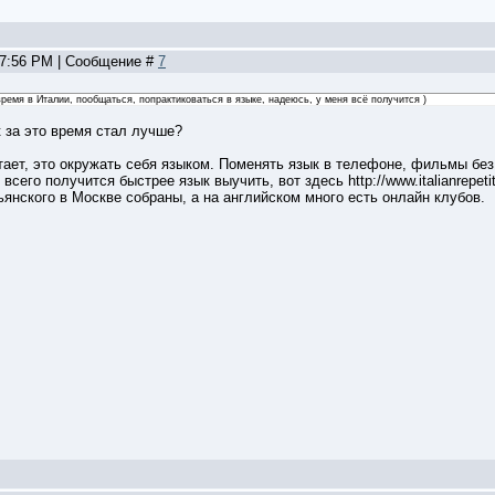
, 7:56 PM | Сообщение #
7
ремя в Италии, пообщаться, попрактиковаться в языке, надеюсь, у меня всё получится )
 за это время стал лучше?
отает, это окружать себя языком. Поменять язык в телефоне, фильмы без 
сего получится быстрее язык выучить, вот здесь http://www.italianrepetit
янского в Москве собраны, а на английском много есть онлайн клубов.