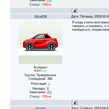
Замечания:
0%
Статус:
Offline
AliceFW
Дата: Пятница, 2019-10-
Я когда учила иностранн
говорить и понимать, а 
пообщаться, попрактиков
Аспирант
Группа: Проверенные
Сообщений:
386
Репутация:
1
Награды:
0
Замечания:
0%
Статус:
Offline
jerome
Дата: Суббота, 2022-04-