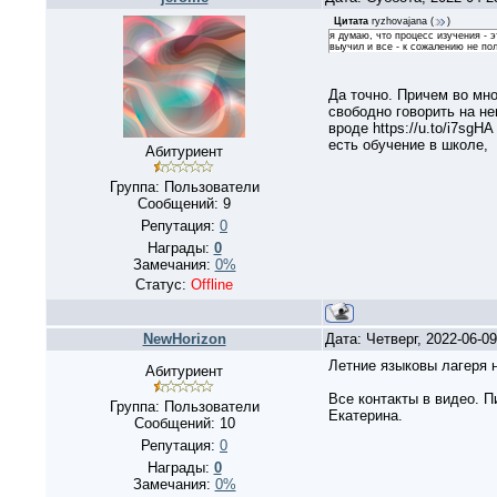
Цитата
ryzhovajana
(
)
я думаю, что процесс изучения - э
выучил и все - к сожалению не по
Да точно. Причем во мно
свободно говорить на не
вроде https://u.to/i7sg
есть обучение в школе,
Абитуриент
Группа: Пользователи
Сообщений:
9
Репутация:
0
Награды:
0
Замечания:
0%
Статус:
Offline
NewHorizon
Дата: Четверг, 2022-06-0
Летние языковы лагеря 
Абитуриент
Все контакты в видео. П
Группа: Пользователи
Екатерина.
Сообщений:
10
Репутация:
0
Награды:
0
Замечания:
0%