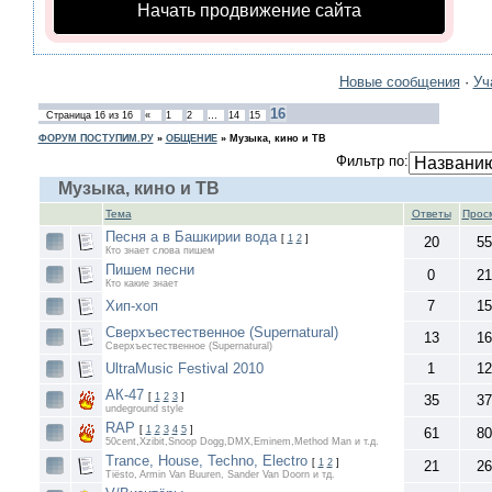
Начать продвижение сайта
Новые сообщения
·
Уч
16
Страница
16
из
16
«
1
2
…
14
15
ФОРУМ ПОСТУПИМ.РУ
»
ОБЩЕНИЕ
»
Музыка, кино и ТВ
Фильтр по:
Музыка, кино и ТВ
Тема
Ответы
Прос
Песня а в Башкирии вода
[
1
2
]
20
55
Кто знает слова пишем
Пишем песни
0
21
Кто какие знает
Хип-хоп
7
15
Сверхъестественное (Supernatural)
13
16
Сверхъестественное (Supernatural)
UltraMusic Festival 2010
1
12
АК-47
[
1
2
3
]
35
37
undeground style
RAP
[
1
2
3
4
5
]
61
80
50cent,Xzibit,Snoop Dogg,DMX,Eminem,Method Man и т.д.
Trance, House, Techno, Electro
[
1
2
]
21
26
Tiësto, Armin Van Buuren, Sander Van Doorn и тд.