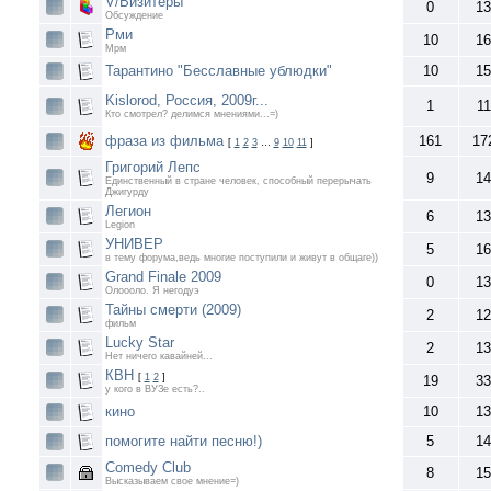
V/Визитёры
0
13
Обсуждение
Рми
10
16
Мрм
Тарантино "Бесславные ублюдки"
10
15
Kislorod, Россия, 2009г...
1
11
Кто смотрел? делимся мнениями...=)
фраза из фильма
161
17
[
1
2
3
…
9
10
11
]
Григорий Лепс
9
14
Единственный в стране человек, способный перерычать
Джигурду
Легион
6
13
Legion
УНИВЕР
5
16
в тему форума,ведь многие поступили и живут в общаге))
Grand Finale 2009
0
13
Олоооло. Я негодуэ
Тайны смерти (2009)
2
12
фильм
Lucky Star
2
13
Нет ничего кавайней...
КВН
[
1
2
]
19
33
у кого в ВУЗе есть?..
кино
10
13
помогите найти песню!)
5
14
Comedy Club
8
15
Высказываем свое мнение=)