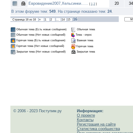
Евровидение2007,Хельсинки......
20
34
[
1
2
]
В этом форуме тем:
549
. На странице показано тем:
24
.
16
Страница
16
из
16
«
1
2
…
14
15
Обычная тема (Есть новые сообщения)
Обычная тема
Обычная тема (Нет новых сообщений)
Тема - опрос
Горячая тема (Есть новые сообщения)
Важная тема
Горячая тема (Нет новых сообщений)
Горячая тема
Закрытая тема
Закрытая тема (Нет новых сообщений)
© 2006 - 2023 Поступим.ру
Информация:
О проекте
Контакты
Регистрация на сайте
Статистика сообщества