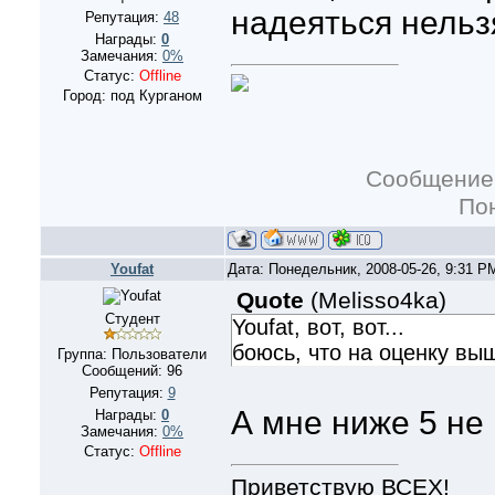
надеяться нельз
Репутация:
48
Награды:
0
Замечания:
0%
Статус:
Offline
Город: под Курганом
Сообщение
Пон
Youfat
Дата: Понедельник, 2008-05-26, 9:31 
Quote
(
Melisso4ka
)
Студент
Youfat, вот, вот...
боюсь, что на оценку вы
Группа: Пользователи
Сообщений:
96
Репутация:
9
А мне ниже 5 не 
Награды:
0
Замечания:
0%
Статус:
Offline
Приветствую ВСЕХ!