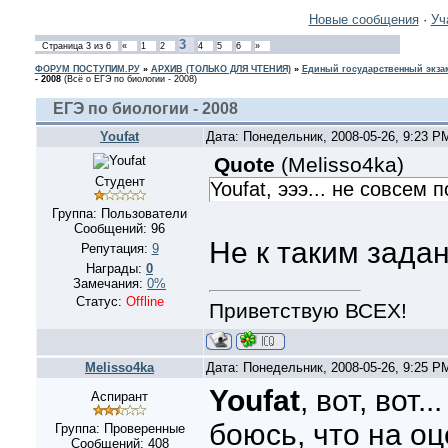
Новые сообщения
·
Уч
3
Страница
3
из
6
«
1
2
4
5
6
»
ФОРУМ ПОСТУПИМ.РУ
»
АРХИВ (ТОЛЬКО ДЛЯ ЧТЕНИЯ)
»
Единый государственный экзам
- 2008
(Всё о ЕГЭ по биологии - 2008)
ЕГЭ по биологии - 2008
Youfat
Дата: Понедельник, 2008-05-26, 9:23 
Quote
(
Melisso4ka
)
Студент
Youfat, эээ... не совсем 
Группа: Пользователи
Сообщений:
96
Не к таким задан
Репутация:
9
Награды:
0
Замечания:
0%
Статус:
Offline
Приветствую ВСЕХ!
Melisso4ka
Дата: Понедельник, 2008-05-26, 9:25 
Youfat
, вот, вот...
Аспирант
боюсь, что на о
Группа: Проверенные
Сообщений:
408