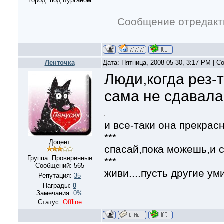
Город: под Курганом
Сообщение отредак
Ленточка
Дата: Пятница, 2008-05-30, 3:17 PM | 
Люди,когда рез-
сама не сдавала
и все-таки она прекрасн
***
Доцент
спасай,пока можешь,и с
Группа: Проверенные
***
Сообщений:
565
живи....пусть другие уми
Репутация:
35
Награды:
0
Замечания:
0%
Статус:
Offline