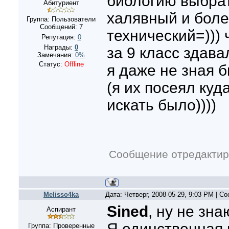
биологию выбрат
Абитуриент
халявный и бол
Группа: Пользователи
Сообщений:
7
технический=))) 
Репутация:
0
Награды:
0
за 9 класс здава
Замечания:
0%
Статус:
Offline
я даже не зная б
(я их посеял куд
искать было))))
Сообщение отредакти
Melisso4ka
Дата: Четверг, 2008-05-29, 9:03 PM | 
Sined
, ну не зна
Аспирант
Я единственная 
Группа: Проверенные