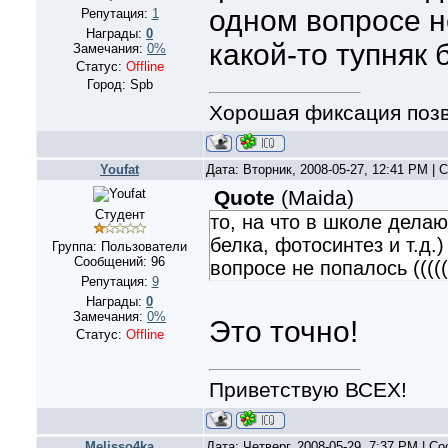
одном вопросе не
Репутация:
1
Награды:
0
какой-то тупняк
Замечания:
0%
Статус:
Offline
Город: Spb
Хорошая фиксация позв
Youfat
Дата: Вторник, 2008-05-27, 12:41 PM |
Quote
(
Maida
)
Студент
то, на что в школе делаю
белка, фотосинтез и т.д.
Группа: Пользователи
Сообщений:
96
вопросе не попалось (((((
Репутация:
9
Награды:
0
Замечания:
0%
Это точно!
Статус:
Offline
Приветствую ВСЕХ!
Melisso4ka
Дата: Четверг, 2008-05-29, 7:37 PM | 