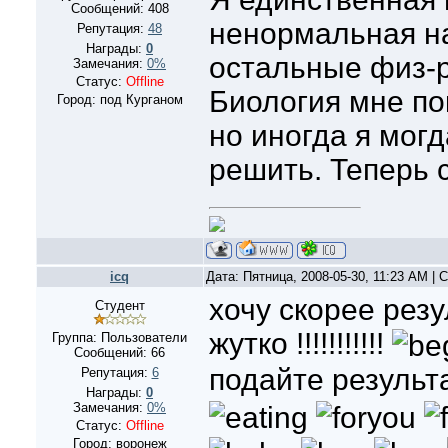
Сообщений:
408
ненормальная н
Репутация:
48
Награды:
0
остальные физ-р
Замечания:
0%
Статус:
Offline
Биология мне по
Город: под Курганом
но иногда я могд
решить. Теперь 
icq
Дата: Пятница, 2008-05-30, 11:23 AM |
хочу скорее рез
Студент
жутко !!!!!!!!!!!
Группа: Пользователи
Сообщений:
66
подайте результаты
Репутация:
6
Награды:
0
Замечания:
0%
Статус:
Offline
Город: воронеж