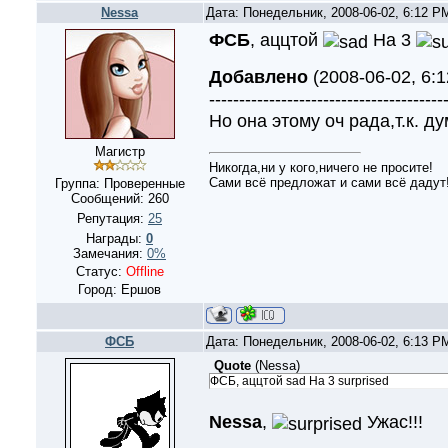
Nessa
Дата: Понедельник, 2008-06-02, 6:12 
ФСБ
, аццтой
На 3
Добавлено
(2008-06-02, 6:
---------------------------------------
Но она этому оч рада,т.к. ду
Магистр
Никогда,ни у кого,ничего не просите!
Сами всё предложат и сами всё дадут!
Группа: Проверенные
Сообщений:
260
Репутация:
25
Награды:
0
Замечания:
0%
Статус:
Offline
Город: Ершов
ФСБ
Дата: Понедельник, 2008-06-02, 6:13 
Quote
(
Nessa
)
ФСБ, аццтой sad На 3 surprised
Nessa
,
Ужас!!!