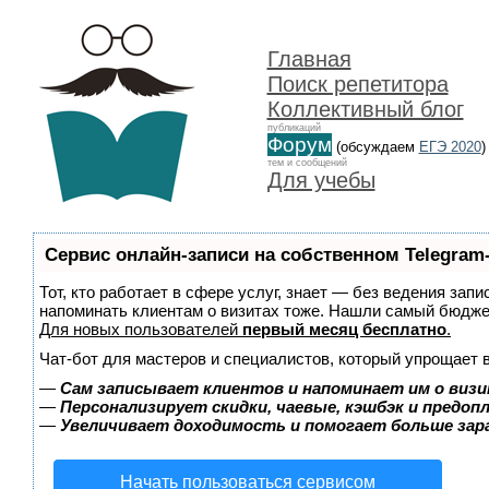
Главная
Поиск репетитора
Коллективный блог
публикаций
Форум
(обсуждаем
ЕГЭ 2020
)
тем и сообщений
Для учебы
Сервис онлайн-записи на собственном Telegram
Тот, кто работает в сфере услуг, знает — без ведения запи
напоминать клиентам о визитах тоже. Нашли самый бюдж
Для новых пользователей
первый месяц бесплатно
.
Чат-бот для мастеров и специалистов, который упрощает 
—
Сам записывает клиентов и напоминает им о визи
—
Персонализирует скидки, чаевые, кэшбэк и предоп
—
Увеличивает доходимость и помогает больше за
Начать пользоваться сервисом