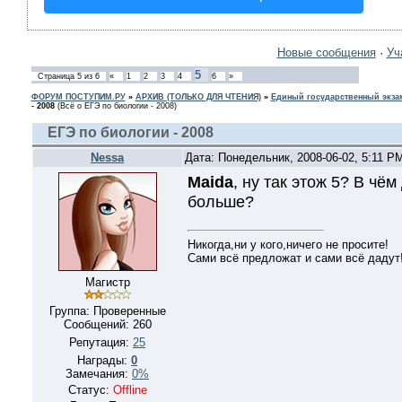
Новые сообщения
·
Уч
5
Страница
5
из
6
«
1
2
3
4
6
»
ФОРУМ ПОСТУПИМ.РУ
»
АРХИВ (ТОЛЬКО ДЛЯ ЧТЕНИЯ)
»
Единый государственный экзам
- 2008
(Всё о ЕГЭ по биологии - 2008)
ЕГЭ по биологии - 2008
Nessa
Дата: Понедельник, 2008-06-02, 5:11 P
Maida
, ну так этож 5? В чём
больше?
Никогда,ни у кого,ничего не просите!
Сами всё предложат и сами всё дадут!
Магистр
Группа: Проверенные
Сообщений:
260
Репутация:
25
Награды:
0
Замечания:
0%
Статус:
Offline