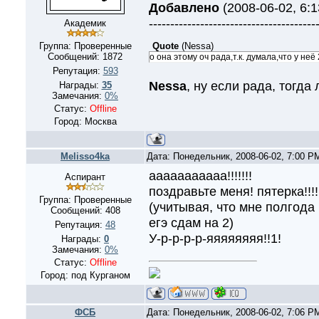
Добавлено
(2008-06-02, 6:
---------------------------------------
Академик
Quote
(
Nessa
)
Группа: Проверенные
Сообщений:
1872
о она этому оч рада,т.к. думала,что у неё 
Репутация:
593
Nessa
, ну если рада, тогда
Награды:
35
Замечания:
0%
Статус:
Offline
Город: Москва
Melisso4ka
Дата: Понедельник, 2008-06-02, 7:00 
ааааааааааа!!!!!!!
Аспирант
поздравьте меня! пятерка!!!!
Группа: Проверенные
(учитывая, что мне полгода 
Сообщений:
408
егэ сдам на 2)
Репутация:
48
У-р-р-р-р-яяяяяяяя!!1!
Награды:
0
Замечания:
0%
Статус:
Offline
Город: под Курганом
ФСБ
Дата: Понедельник, 2008-06-02, 7:06 