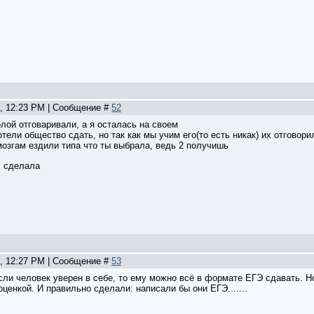
5, 12:23 PM | Сообщение #
52
олой отговаривали, а я осталась на своем
тели общество сдать, но так как мы учим его(то есть никак) их отговори
мозгам ездили типа что ты выбрала, ведь 2 получишь
ех сделала
5, 12:27 PM | Сообщение #
53
сли человек уверен в себе, то ему можно всё в формате ЕГЭ сдавать. Но
оценкой. И правильно сделали: написали бы они ЕГЭ.......