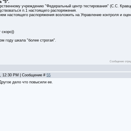
а "5".
рственному учреждению "Федеральный центр тестирования" (С.С. Кравцо
дствоваться п.1 настоящего распоряжения.
ием настоящего распоряжения возложить на Управление контроля и оцен
 скоро))
ом году шкала "более строгая".
Сообщение отре
5, 12:30 PM | Сообщение #
55
 Другое дело что повысили ее.