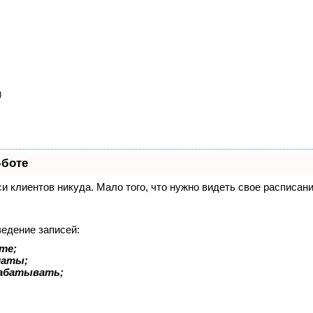
)
-боте
иси клиентов никуда. Мало того, что нужно видеть свое расписа
ведение записей:
те;
латы;
рабатывать;