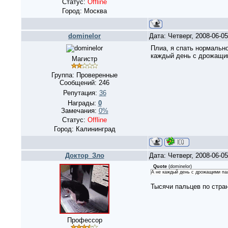
Статус:
Offline
Город: Москва
dominelor
Дата: Четверг, 2008-06-0
Плиа, я спать нормально 
каждый день с дрожащим
Магистр
Группа: Проверенные
Сообщений:
246
Репутация:
36
Награды:
0
Замечания:
0%
Статус:
Offline
Город: Калининград
Доктор_Зло
Дата: Четверг, 2008-06-0
Quote
(
dominelor
)
А не каждый день с дрожащими па
Тысячи пальцев по стра
Профессор