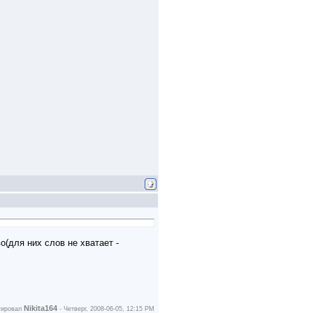
о(для них слов не хватает -
Nikita164
тировал
-
Четверг, 2008-06-05, 12:15 PM