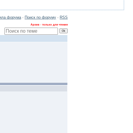
ила форума
·
Поиск по форуму
·
RSS
Архив - только для чтения