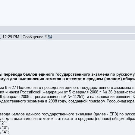
5, 12:29 PM | Сообщение #
54
 перевода баллов единого государственного экзамена по русскому
мую для выставления отметок в аттестат о среднем (полном) общем
ми 9 и 27 Положения о проведении единого государственного экзамена в
ия и науки Российской Федерации от 5 февраля 2008 г. № 36 (зарегист
9 февраля 2008 г., регистрационный № 11251), и на основании решения
ударственного экзамена в 2008 году, созданной приказом Рособрнадзора 
евода баллов единого государственного экзамена (далее - ЕГЭ) по рус
ую для выставления отметок в аттестат о среднем (полном) общем образ
"2";
 "3";
 "4";