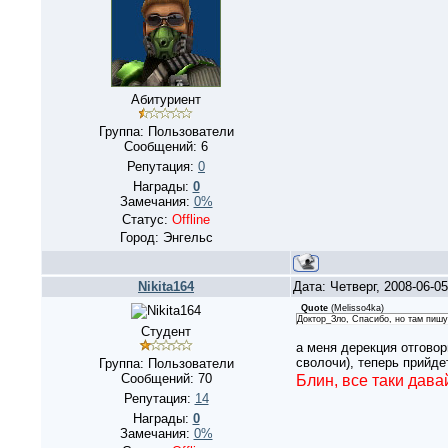
Абитуриент
Группа: Пользователи
Сообщений:
6
Репутация:
0
Награды:
0
Замечания:
0%
Статус:
Offline
Город: Энгельс
Nikita164
Дата: Четверг, 2008-06-0
Quote
(
Melisso4ka
)
Доктор_Зло, Спасибо, но там пишут
Студент
а меня дерекция отговор
сволочи), теперь прийде
Группа: Пользователи
Сообщений:
70
Блин, все таки давай
Репутация:
14
Награды:
0
Замечания:
0%