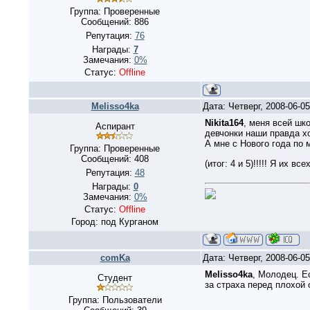
Группа: Проверенные
Сообщений:
886
Репутация:
76
Награды:
7
Замечания:
0%
Статус:
Offline
Melisso4ka
Дата: Четверг, 2008-06-0
Nikita164
, меня всей шк
Аспирант
девчонки наши правда хо
А мне с Нового года по 
Группа: Проверенные
Сообщений:
408
(итог: 4 и 5)!!!!! Я их вс
Репутация:
48
Награды:
0
Замечания:
0%
Статус:
Offline
Город: под Курганом
comKa
Дата: Четверг, 2008-06-0
Melisso4ka
, Молодец. Е
Студент
за страха перед плохой 
Группа: Пользователи