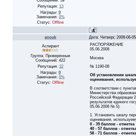
Сообщений:
39
Репутация:
13
Награды:
0
Замечания:
0%
Статус:
Offline
anouk
Дата: Четверг, 2008-06-0
РАСПОРЯЖЕНИЕ
Аспирант
05.06.2008
Группа: Проверенные
Москва
Сообщений:
422
№ 1190-08
Репутация:
32
Награды:
0
Об установлении шкалы
Замечания:
0%
оценивания, используе
Статус:
Offline
В соответствии с пункта
Министерства образован
Российской Федерации 2
результатов единого гос
05.06.2008 № 5):
1. Установить шкалу пер
оценивания, используем
0 - 39 баллов - отметка 
40 - 57 баллов - отметка
58 - 71 баллов - отметка