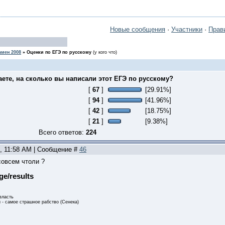
Новые сообщения
·
Участники
·
Прав
амен 2008
»
Оценки по ЕГЭ по русскому
(у кого что)
аете, на сколько вы написали этот ЕГЭ по русскому?
[
67
]
[29.91%]
[
94
]
[41.96%]
[
42
]
[18.75%]
[
21
]
[9.38%]
Всего ответов:
224
5, 11:58 AM | Сообщение #
46
совсем чтоли ?
ege/results
власть
 - самое страшное рабство (Сенека)