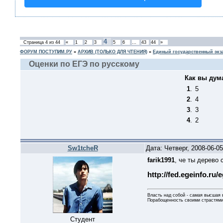
4
Страница
4
из
44
«
1
2
3
5
6
…
43
44
»
ФОРУМ ПОСТУПИМ.РУ
»
АРХИВ (ТОЛЬКО ДЛЯ ЧТЕНИЯ)
»
Единый государственный экз
Оценки по ЕГЭ по русскому
Как вы дум
1
.
5
2
.
4
3
.
3
4
.
2
Sw1tcheR
Дата: Четверг, 2008-06-0
farik1991
, че ты дерево 
http://fed.egeinfo.ru/
Власть над собой - самая высшая 
Порабощенность своими страстями
Студент