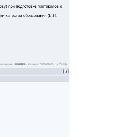
ву) при подготовке протоколов о
ки качества образования (В.Н.
anouk
дактировал
-
Четверг, 2008-06-05, 12:29 PM