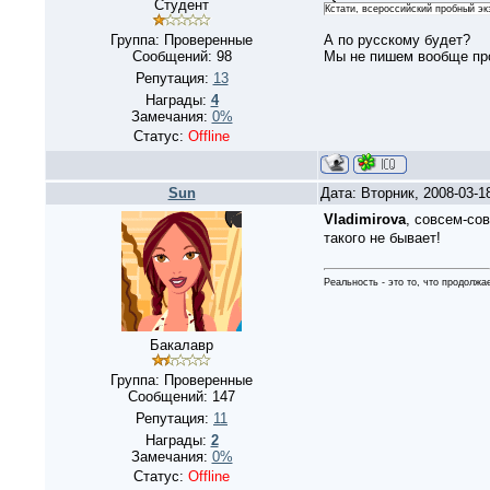
Студент
Кстати, всероссийский пробный экз
Группа: Проверенные
А по русскому будет?
Сообщений:
98
Мы не пишем вообще про
Репутация:
13
Награды:
4
Замечания:
0%
Статус:
Offline
Sun
Дата: Вторник, 2008-03-1
Vladimirova
, совсем-со
такого не бывает!
Реальность - это то, что продолжа
Бакалавр
Группа: Проверенные
Сообщений:
147
Репутация:
11
Награды:
2
Замечания:
0%
Статус:
Offline