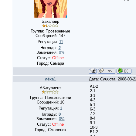
Бакалавр
Группа: Проверенные
Сообщений:
147
Репутация:
11
Награды:
2
Замечания:
0%
Статус:
Offline
Город: Самара
лёха1
Дата: Суббота, 2008-03-
A1-2
Абитуриент
2-1
3-1
Группа: Пользователи
4-3
Сообщений:
10
5-1
Репутация:
1
6-3
7-2
Награды:
0
8-4
Замечания:
0%
9-1
Статус:
Offline
10-3
Город: Смоленск
B1-2