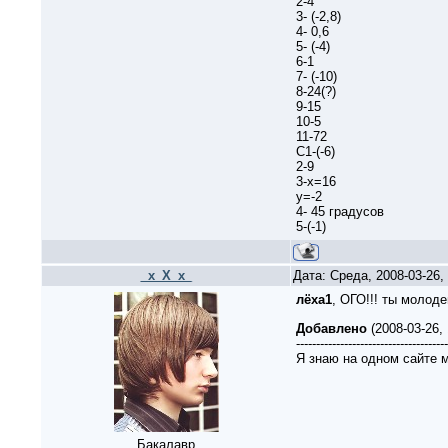
2-4
3- (-2,8)
4- 0,6
5- (-4)
6-1
7- (-10)
8-24(?)
9-15
10-5
11-72
C1-(-6)
2-9
3-x=16
y=-2
4- 45 градусов
5-(-1)
_x_X_x_
Дата: Среда, 2008-03-26
лёха1
, ОГО!!! ты молоде
Добавлено
(2008-03-26,
--------------------------------------
Я знаю на одном сайте 
Бакалавр