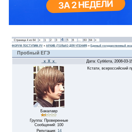
4
Страница
4
из
64
«
1
2
3
5
6
…
63
64
»
ФОРУМ ПОСТУПИМ.РУ
»
АРХИВ (ТОЛЬКО ДЛЯ ЧТЕНИЯ)
»
Единый государственный экз
Пробный ЕГЭ
_x_X_x_
Дата: Суббота, 2008-03-
Кстати, всероссийский п
Бакалавр
Группа: Проверенные
Сообщений:
100
Репутация:
14