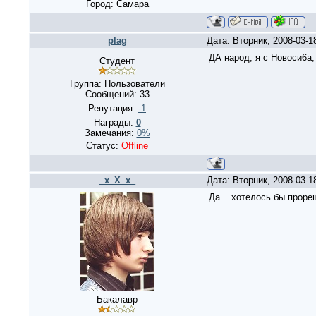
Город: Самара
plag
Дата: Вторник, 2008-03-1
ДА народ, я с Новоси6а,
Студент
Группа: Пользователи
Сообщений:
33
Репутация:
-1
Награды:
0
Замечания:
0%
Статус:
Offline
_x_X_x_
Дата: Вторник, 2008-03-1
Да... хотелось бы прореш
Бакалавр