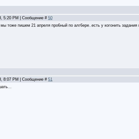
8, 5:20 PM | Сообщение #
50
 мы тоже пишем 21 апреля про6ный по алг6ере..есть у когонить задания 
8, 8:07 PM | Сообщение #
51
ать...