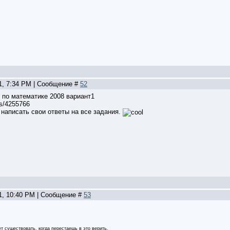
21, 7:34 PM | Сообщение #
52
 по математике 2008 вариант1
les/4255766
 написать свои ответы на все задания.
21, 10:40 PM | Сообщение #
53
ет существовать, когда перестаешь в это верить.