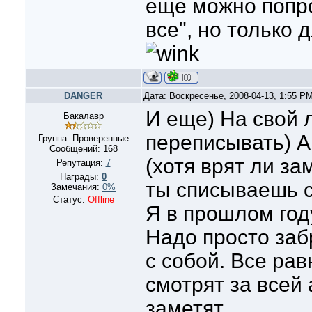
еще можно попро
все", но только д
DANGER
Дата: Воскресенье, 2008-04-13, 1:55 P
И еще) На свой 
Бакалавр
переписывать) А
Группа: Проверенные
Сообщений:
168
(хотя врят ли за
Репутация:
7
Награды:
0
ты списываешь с
Замечания:
0%
Статус:
Offline
Я в прошлом год
Надо просто заб
с собой. Все рав
смотрят за всей 
заметят.