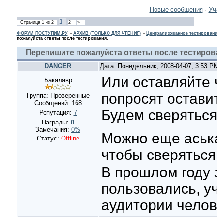
Новые сообщения
·
Уч
1
Страница
1
из
2
2
»
ФОРУМ ПОСТУПИМ.РУ
»
АРХИВ (ТОЛЬКО ДЛЯ ЧТЕНИЯ)
»
Централизованное тестировани
пожалуйста ответы после тестирования.
Перепишите пожалуйста ответы после тестиров
DANGER
Дата: Понедельник, 2008-04-07, 3:53 
Или оставляйте 
Бакалавр
попросят оставит
Группа: Проверенные
Сообщений:
168
Будем сверяться
Репутация:
7
Награды:
0
Замечания:
0%
Можно еще аськ
Статус:
Offline
чтобы сверяться
В прошлом году 
пользовались, у
аудитории челов