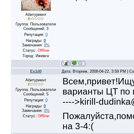
Абитуриент
Группа: Пользователи
Сообщений:
3
Репутация:
0
Награды:
0
Замечания:
0%
Статус:
Offline
Город: Ижевск
Ex1d0
Дата: Вторник, 2008-04-22, 3:59 PM | 
Всем,привет!Ищу
Абитуриент
варианты ЦТ по 
Группа: Пользователи
Сообщений:
5
---->kirill-dudink
Репутация:
0
Награды:
0
Замечания:
0%
Пожалуйста,помо
Статус:
Offline
на 3-4:(