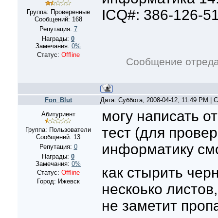
ICQ#: 386-126-5
Группа: Проверенные
Сообщений:
168
Репутация:
7
Награды:
0
Замечания:
0%
Статус:
Offline
Сообщение отред
Fon_Blut
Дата: Суббота, 2008-04-12, 11:49 PM |
могу написать о
Абитуриент
тест (для провер
Группа: Пользователи
Сообщений:
13
информатику смо
Репутация:
0
Награды:
0
Замечания:
0%
как стырить чер
Статус:
Offline
Город: Ижевск
нескоько листов,
не заметит пропа