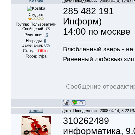
Koshka
Дата: Понедельник, 2008-04-14, 12:43
285 482 191
Студент
Информ)
Группа: Пользователи
Сообщений:
73
14:00 по москве
Репутация:
3
Награды:
0
Замечания:
0%
Влюбленный зверь - не х
Статус:
Offline
Город: Уфа
Раненный любовью хищни
Сообщение отредакти
x-metal
Дата: Понедельник, 2008-04-14, 3:22 
310262489
информатика, 9.