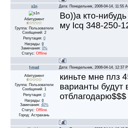
s1n
Дата: Понедельник, 2008-04-14, 11:55 
Во))а кто-нибуд
Абитуриент
му Icq 348-250-1
Группа: Пользователи
Сообщений:
2
Репутация:
0
Награды:
0
Замечания:
0%
Статус:
Offline
f-mad
Дата: Понедельник, 2008-04-14, 12:37
киньте мне плз 45
Абитуриент
варианты будут 
Группа: Пользователи
Сообщений:
1
отблагодарю$$
Репутация:
0
Награды:
0
Замечания:
40%
Статус:
Offline
Город: Астрахань