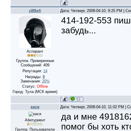
c00le®
Дата: Четверг, 2008-04-10, 9:25 PM | 
414-192-553 пиши
забудь...
Аспирант
Группа: Проверенные
Сообщений:
409
Репутация:
14
Награды:
0
Замечания:
20%
Статус:
Offline
Город: Тула (МСК время)
кися
Дата: Четверг, 2008-04-10, 11:02 PM |
да и мне 491816
Абитуриент
помог бы хоть кт
Группа: Пользователи