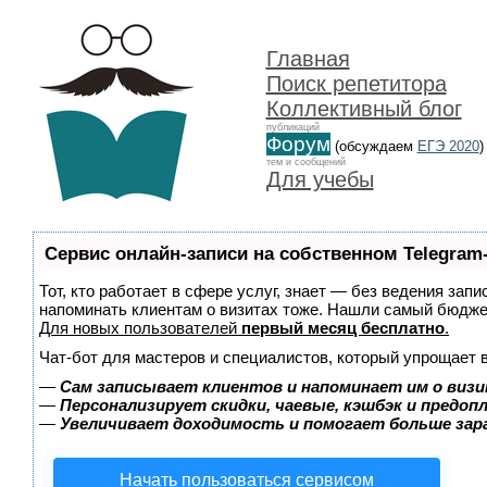
Главная
Поиск репетитора
Коллективный блог
публикаций
Форум
(обсуждаем
ЕГЭ 2020
)
тем и сообщений
Для учебы
Сервис онлайн-записи на собственном Telegram
Тот, кто работает в сфере услуг, знает — без ведения запи
напоминать клиентам о визитах тоже. Нашли самый бюдж
Для новых пользователей
первый месяц бесплатно
.
Чат-бот для мастеров и специалистов, который упрощает 
—
Сам записывает клиентов и напоминает им о визи
—
Персонализирует скидки, чаевые, кэшбэк и предоп
—
Увеличивает доходимость и помогает больше за
Начать пользоваться сервисом