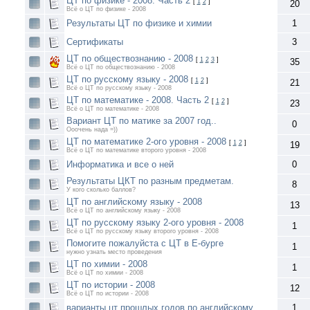
ЦТ по физике - 2008. Часть 2
[
1
2
]
20
Всё о ЦТ по физике - 2008
Результаты ЦТ по физике и химии
1
Сертификаты
3
ЦТ по обществознанию - 2008
[
1
2
3
]
35
Всё о ЦТ по обществознанию - 2008
ЦТ по русскому языку - 2008
[
1
2
]
21
Всё о ЦТ по русскому языку - 2008
ЦТ по математике - 2008. Часть 2
[
1
2
]
23
Всё о ЦТ по математике - 2008
Вариант ЦТ по матике за 2007 год..
0
Ооочень нада =))
ЦТ по математике 2-ого уровня - 2008
[
1
2
]
19
Всё о ЦТ по математике второго уровня - 2008
Информатика и все о ней
0
Результаты ЦКТ по разным предметам.
8
У кого сколько баллов?
ЦТ по английскому языку - 2008
13
Всё о ЦТ по английскому языку - 2008
ЦТ по русскому языку 2-ого уровня - 2008
1
Всё о ЦТ по русскому языку второго уровня - 2008
Помогите пожалуйста с ЦТ в Е-бурге
1
нужно узнать место проведения
ЦТ по химии - 2008
1
Всё о ЦТ по химии - 2008
ЦТ по истории - 2008
12
Всё о ЦТ по истории - 2008
варианты цт прошлых годов по английскому
1