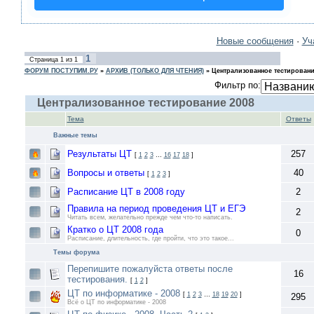
Новые сообщения
·
Уч
1
Страница
1
из
1
ФОРУМ ПОСТУПИМ.РУ
»
АРХИВ (ТОЛЬКО ДЛЯ ЧТЕНИЯ)
»
Централизованное тестировани
Фильтр по:
Централизованное тестирование 2008
Тема
Ответы
Важные темы
Результаты ЦТ
257
[
1
2
3
…
16
17
18
]
Вопросы и ответы
40
[
1
2
3
]
Расписание ЦТ в 2008 году
2
Правила на период проведения ЦТ и ЕГЭ
2
Читать всем, желательно прежде чем что-то написать.
Кратко о ЦТ 2008 года
0
Расписание, длительность, где пройти, что это такое...
Темы форума
Перепишите пожалуйста ответы после
16
тестирования.
[
1
2
]
ЦТ по информатике - 2008
[
1
2
3
…
18
19
20
]
295
Всё о ЦТ по информатике - 2008