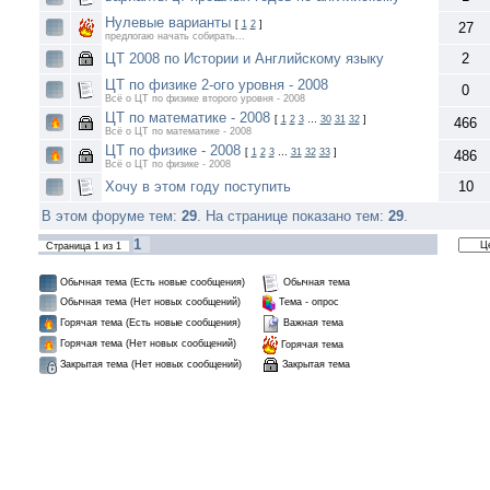
Нулевые варианты
[
1
2
]
27
предлогаю начать собирать...
ЦТ 2008 по Истории и Английскому языку
2
ЦТ по физике 2-ого уровня - 2008
0
Всё о ЦТ по физике второго уровня - 2008
ЦТ по математике - 2008
[
1
2
3
…
30
31
32
]
466
Всё о ЦТ по математике - 2008
ЦТ по физике - 2008
[
1
2
3
…
31
32
33
]
486
Всё о ЦТ по физике - 2008
Хочу в этом году поступить
10
В этом форуме тем:
29
. На странице показано тем:
29
.
1
Страница
1
из
1
Обычная тема (Есть новые сообщения)
Обычная тема
Обычная тема (Нет новых сообщений)
Тема - опрос
Горячая тема (Есть новые сообщения)
Важная тема
Горячая тема (Нет новых сообщений)
Горячая тема
Закрытая тема
Закрытая тема (Нет новых сообщений)