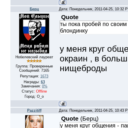
Берц
Дата: Понедельник, 2011-04-25, 10:32 
Quote
ты пока пробей по своим
блондинку
у меня круг обще
окраин , в боль
Нобелевский лауреат
нищеброды
Группа: Проверенные
Сообщений:
7165
Репутация:
1673
Награды:
63
Замечания:
0%
Статус:
Offline
Город: О_о
Pazzitiff
Дата: Понедельник, 2011-04-25, 10:43 
Quote
(
Берц
)
у меня круг общения - па