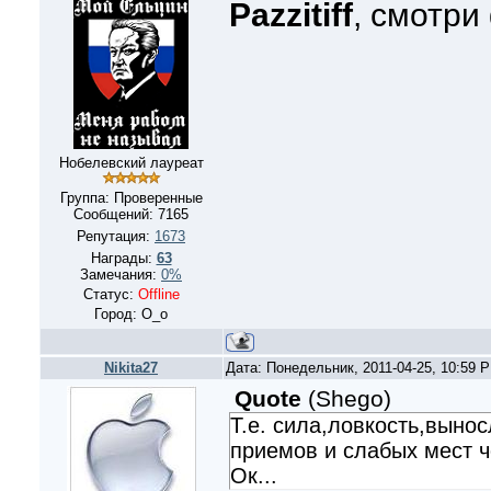
Pazzitiff
, смотри
Нобелевский лауреат
Группа: Проверенные
Сообщений:
7165
Репутация:
1673
Награды:
63
Замечания:
0%
Статус:
Offline
Город: О_о
Nikita27
Дата: Понедельник, 2011-04-25, 10:59 
Quote
(
Shego
)
Т.е. сила,ловкость,выно
приемов и слабых мест ч
Ок...