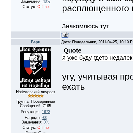
Замечания:
40%
расплющенного 
Статус:
Offline
Знакомлюсь тут
Берц
Дата: Понедельник, 2011-04-25, 10:19 
Quote
я уже буду гдето недалек
угу, учитывая п
ехать
Нобелевский лауреат
Группа: Проверенные
Сообщений:
7165
Репутация:
1673
Награды:
63
Замечания:
0%
Статус:
Offline
Город: О_о