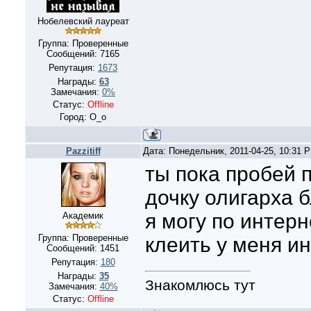
Нобелевский лауреат
Группа: Проверенные
Сообщений:
7165
Репутация:
1673
Награды:
63
Замечания:
0%
Статус:
Offline
Город: О_о
Pazzitiff
Дата: Понедельник, 2011-04-25, 10:31 
ты пока пробей 
дочку олигарха 
я могу по интерн
Академик
Группа: Проверенные
клеить у меня и
Сообщений:
1451
Репутация:
180
Награды:
35
Знакомлюсь тут
Замечания:
40%
Статус:
Offline