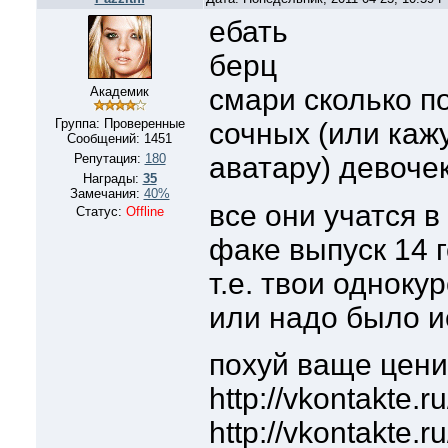
ебать
берц
смари сколько п
Академик
Группа: Проверенные
сочных (или каж
Сообщений:
1451
Репутация:
180
аватару) девоче
Награды:
35
Замечания:
40%
все они учатся в
Статус:
Offline
факе выпуск 14 
т.е. твои одноку
или надо было ис
похуй ваще цени
http://vkontakte.
http://vkontakte.