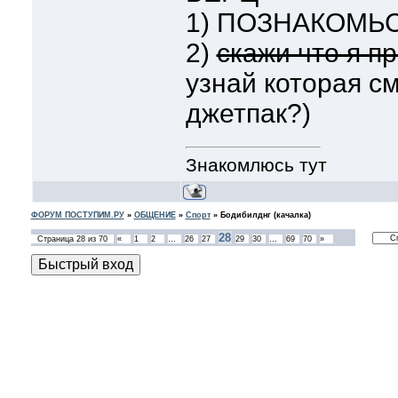
1) ПОЗНАКОМЬ
2)
скажи что я п
узнай которая с
джетпак?)
Знакомлюсь тут
ФОРУМ ПОСТУПИМ.РУ
»
ОБЩЕНИЕ
»
Спорт
»
Бодибилднг (качалка)
28
Страница
28
из
70
«
1
2
…
26
27
29
30
…
69
70
»