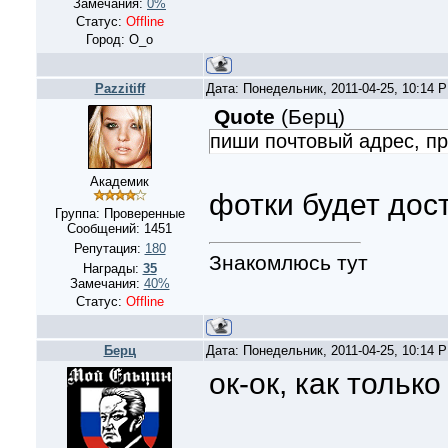
Замечания:
0%
Статус:
Offline
Город: О_о
Pazzitiff
Дата: Понедельник, 2011-04-25, 10:14 
Quote
(
Берц
)
пиши почтовый адрес, п
Академик
фотки будет дост
Группа: Проверенные
Сообщений:
1451
Репутация:
180
Знакомлюсь тут
Награды:
35
Замечания:
40%
Статус:
Offline
Берц
Дата: Понедельник, 2011-04-25, 10:14 
ок-ок, как только