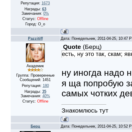
Репутация:
1673
Награды:
63
Замечания:
0%
Статус:
Offline
Город: О_о
Pazzitiff
Дата: Понедельник, 2011-04-25, 10:47 
Quote
(
Берц
)
есть, ну это так, скам; я
Академик
ну иногда надо 
Группа: Проверенные
Сообщений:
1451
я ща попробую з
Репутация:
180
самых чотких де
Награды:
35
Замечания:
40%
Статус:
Offline
Знакомлюсь тут
Берц
Дата: Понедельник, 2011-04-25, 10:52 