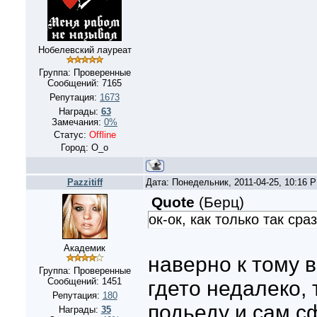
Нобелевский лауреат
Группа: Проверенные
Сообщений:
7165
Репутация:
1673
Награды:
63
Замечания:
0%
Статус:
Offline
Город: О_о
Pazzitiff
Дата: Понедельник, 2011-04-25, 10:16 
Quote
(
Берц
)
ок-ок, как только так сра
Академик
наверно к тому 
Группа: Проверенные
Сообщений:
1451
гдето недалеко, 
Репутация:
180
подьеду и сам с
Награды:
35