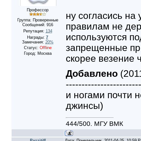
Профессор
ну согласись на 
Группа: Проверенные
правилам не дер
Сообщений:
916
Репутация:
134
используются по
Награды:
7
Замечания:
20%
запрещенные при
Статус:
Offline
Город: Москва
скорее везение 
Добавлено
(2011
-----------------------
и ногами почти 
джинсы)
444/500. МГУ ВМК
Pazzitiff
Дата: Понедельник, 2011-04-25, 10:59 