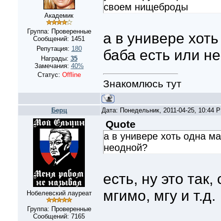
своем нищеброды
Академик
Группа: Проверенные
а в универе хот
Сообщений:
1451
Репутация:
180
баба есть или н
Награды:
35
Замечания:
40%
Статус:
Offline
Знакомлюсь тут
Берц
Дата: Понедельник, 2011-04-25, 10:44 
Quote
а в универе хоть одна м
неодной?
есть, ну это так,
мгимо, мгу и т.д.
Нобелевский лауреат
Группа: Проверенные
Сообщений:
7165