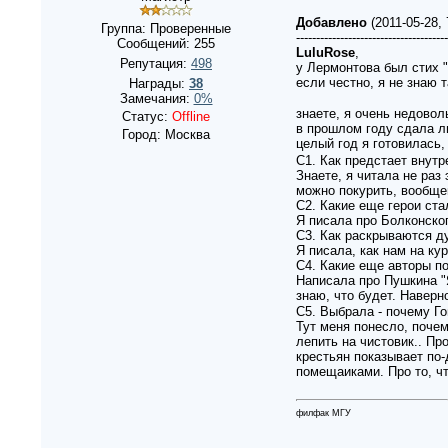
Добавлено
(2011-05-28,
Группа: Проверенные
--------------------------------------
Сообщений:
255
LuluRose
,
Репутация:
498
у Лермонтова был стих 
если честно, я не знаю 
Награды:
38
Замечания:
0%
знаете, я очень недово
Статус:
Offline
в прошлом году сдала ли
Город: Москва
целый год я готовилась,
С1. Как предстает внутр
Знаете, я читала не раз
можно покурить, вообще
С2. Какие еще герои ст
Я писала про Болконског
С3. Как раскрываются д
Я писала, как нам на ку
С4. Какие еще авторы 
Написала про Пушкина "Я
знаю, что будет. Наверн
С5. Выбрала - почему Г
Тут меня понесло, почем
лепить на чистовик.. Пр
крестьян показывает по-
помещаиками. Про то, чт
филфак МГУ