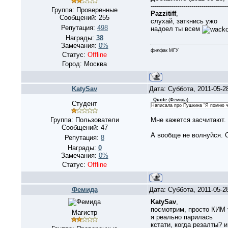
--------------------------------------
Группа: Проверенные
Pazzitiff
,
Сообщений:
255
слухай, заткнись ужо
Репутация:
498
надоел ты всем
Награды:
38
Замечания:
0%
филфак МГУ
Статус:
Offline
Город: Москва
KatySav
Дата: Суббота, 2011-05-2
Quote
(
Фемида
)
Студент
Написала про Пушкина "Я помню чу
Группа: Пользователи
Мне кажется заcчитают.
Сообщений:
47
А вообще не волнуйся. С
Репутация:
8
Награды:
0
Замечания:
0%
Статус:
Offline
Фемида
Дата: Суббота, 2011-05-2
KatySav
,
посмотрим, просто КИМ 
Магистр
я реально парилась
кстати, когда резалты? 