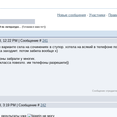
Новые сообщения
·
Участники
·
Прав
Э по литературе...
(Готовимся вместе=))
28, 12:22 PM | Сообщение #
241
ом варианте села на сочинениях в ступор. хотела на всякий в телефоне п
ка заходиит. потом забила вообще х)
оны забрали у многих.
 класса повезло. им телефоны разрешили))
.
Сообщение отредакт
8, 3:19 PM | Сообщение #
242
у результаты уже
не могу