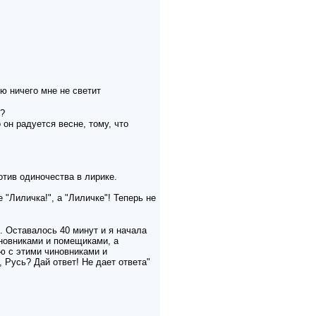
ю ничего мне не светит
е?
 он радуется весне, тому, что
отив одиночества в лирике.
"Лиличка!", а "Лиличке"! Теперь не
. Оставалось 40 минут и я начала
иновниками и помещиками, а
ию с этими чиновниками и
 Русь? Дай ответ! Не дает ответа"