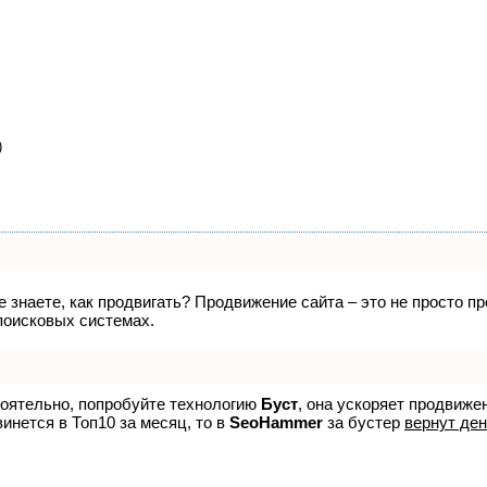
)
не знаете, как продвигать? Продвижение сайта – это не просто 
поисковых системах.
тоятельно, попробуйте технологию
Буст
, она ускоряет продвиже
винется в Топ10 за месяц, то в
SeoHammer
за бустер
вернут ден