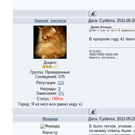
Sерная_кислота
Дата: Суббота, 2011-05-2
Quote
(
Фемида
)
ребят а тупо за часть Б правильн
В прошлом году 41 балл 
ЕГЭ-2011:
Л[96]+Р[90]+А[82]=268
Кажется, поступила...
Доцент
Группа: Проверенные
Сообщений:
575
Репутация:
220
Награды:
3
Замечания:
0%
Статус:
Offline
Город: Я из него все равно уеду х)
Фемида
Дата: Суббота, 2011-05-2
Б было легкое, уповаю, 
по-моему ответы были - 
Магистр