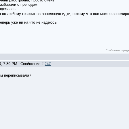
очень расстроена, просто очень
разбирали с преподом
адеялась
 по-любому говорит на аппеляцию идти, потому что все можно аппелиро
теперь уже ни на что не надеюсь
Сообщение отред
8, 7:39 PM | Сообщение #
247
ем переписывала?