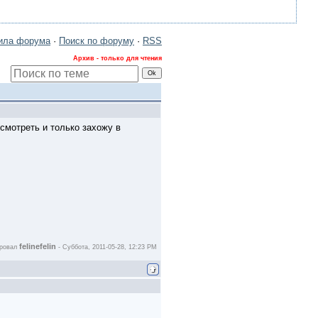
ила форума
·
Поиск по форуму
·
RSS
Архив - только для чтения
осмотреть и только захожу в
felinefelin
ировал
-
Суббота, 2011-05-28, 12:23 PM