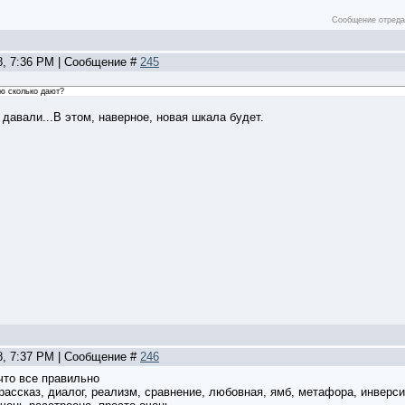
Сообщение отред
8, 7:36 PM | Сообщение #
245
ую сколько дают?
давали...В этом, наверное, новая шкала будет.
8, 7:37 PM | Сообщение #
246
что все правильно
рассказ, диалог, реализм, сравнение, любовная, ямб, метафора, инверси