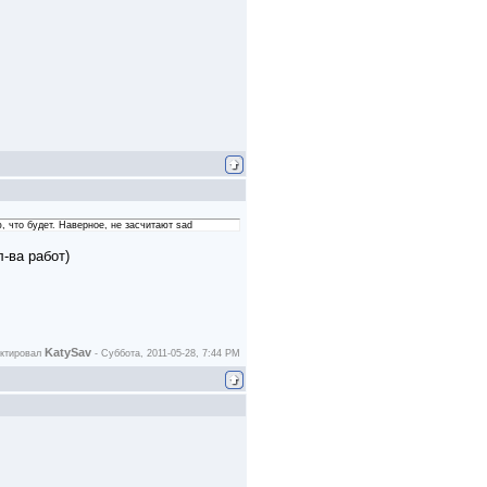
, что будет. Наверное, не засчитают sad
-ва работ)
KatySav
актировал
-
Суббота, 2011-05-28, 7:44 PM