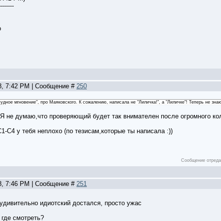
-------
8, 7:42 PM | Сообщение #
250
дное мгновение", про Маяковского. К сожалению, написала не "Лиличка!", а "Лиличке"! Теперь не знаю
 Я не думаю,что проверяющий будет так внимателен после огромного кол
1-С4 у тебя неплохо (по тезисам,которые ты написала :))
Сообщение отред
8, 7:46 PM | Сообщение #
251
удивительно идиотский достался, просто ужас
и где смотреть?