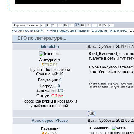
17
Страница
17
из
24
«
1
2
…
15
16
18
19
…
23
24
»
ФОРУМ ПОСТУПИМ.РУ
»
АРХИВ (ТОЛЬКО ДЛЯ ЧТЕНИЯ)
»
ЕГЭ 2011 по ЛИТЕРАТУРЕ
»
ЕГ
ЕГЭ по литературе...
felinefelin
Дата: Суббота, 2011-05-
Sent_Evremont
, я в эт
туалете в сеть и тут тет
Абитуриент
в моей аудитории телеф
Группа: Пользователи
а вот биологам из моего
Сообщений:
10
Репутация:
0
It's not a habit, it's cool, I feel alive.
Награды:
0
I'm not an addict, maybe that's a lie
Замечания:
0%
Статус:
Offline
Город: где курим в кроватях и
улыбаемся с весной.
Apocalypse_Please
Дата: Суббота, 2011-05-2
Блииииииин
Бакалавр
чето как-то стремно.хоч