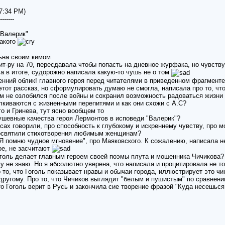
 7:34 PM)
-------
"Валерик"
такого
льна своим кимом
т-ру на 70, пересдавала чтобы попасть на дневное журфака, но чувству
 а в итоге, судорожно написала какую-то чушь не о том
енний облик! главного героя перед читателями в приведенном фрагмент
 этот рассказ, но сформулировать думаю не смогла, написала про то, что
м не озлобился после войны и сохранил возможность радоваться жизни
алкиваются с жизненными перепитями и как они схожи с А.С?
о и Гринева, тут ясно вообщем то
ушевные качества героя Лермонтов в исповеди "Валерик"?
рсах говорили, про способность к глубокому и искреннему чувству, про м
посвятили стихотворения любимым женщинам?
 помню чудное мгновение", про Маяковского. К сожалению, написала не 
ое, не засчитают
оголь делает главным героем своей поэмы плута и мошенника Чичикова?
у не знаю. Но я абсолютно уверена, что написала и процитировала не то
о то, что Гоголь показывает нравы и обычаи города, иллюстрирует это ч
другому. Про то, что Чичиков выглядит "белым и пушистым" по сравнен
о Гоголь верит в Русь и закончила сие творение фразой "Куда несешься,