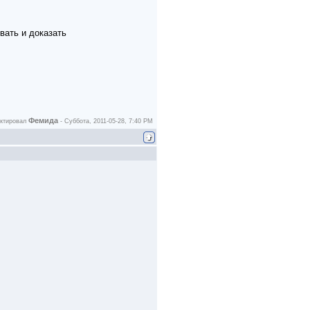
вать и доказать
Фемида
актировал
-
Суббота, 2011-05-28, 7:40 PM