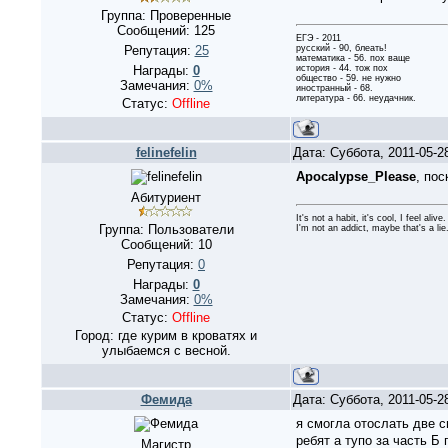
Группа: Проверенные
Сообщений:
125
ЕГЭ - 2011
русский - 90, блеать!
Репутация:
25
математика - 56. пох ваще
история - 44. тож пох
Награды:
0
общество - 59. не нужно
Замечания:
0%
иностранный - 68.
литература - 66. неудачник.
Статус:
Offline
felinefelin
Дата: Суббота, 2011-05-2
Apocalypse_Please
, пос
Абитуриент
It's not a habit, it's cool, I feel alive.
Группа: Пользователи
I'm not an addict, maybe that's a lie
Сообщений:
10
Репутация:
0
Награды:
0
Замечания:
0%
Статус:
Offline
Город: где курим в кроватях и
улыбаемся с весной.
Фемида
Дата: Суббота, 2011-05-2
я смогла отослать две 
ребят а тупо за часть Б
Магистр