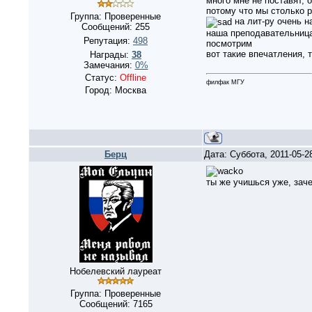
много мне не поставят, 
потому что мы столько 
Группа: Проверенные
на лит-ру очень н
Сообщений:
255
наша преподавательница
Репутация:
498
посмотрим
вот такие впечатления, 
Награды:
38
Замечания:
0%
Статус:
Offline
филфак МГУ
Город: Москва
Берц
Дата: Суббота, 2011-05-2
ты же учишься уже, зач
Нобелевский лауреат
Группа: Проверенные
Сообщений:
7165