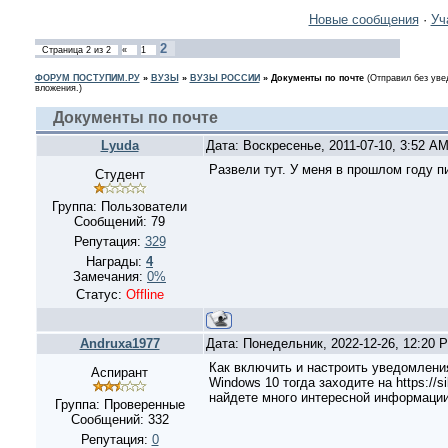
Новые сообщения
·
Уч
2
Страница
2
из
2
«
1
ФОРУМ ПОСТУПИМ.РУ
»
ВУЗЫ
»
ВУЗЫ РОССИИ
»
Документы по почте
(Отправил без уве
вложения.)
Документы по почте
Lyuda
Дата: Воскресенье, 2011-07-10, 3:52 A
Развели тут. У меня в прошлом году п
Студент
Группа: Пользователи
Сообщений:
79
Репутация:
329
Награды:
4
Замечания:
0%
Статус:
Offline
Andruxa1977
Дата: Понедельник, 2022-12-26, 12:20
Как включить и настроить уведомлени
Аспирант
Windows 10 тогда заходите на https://s
найдете много интересной информации
Группа: Проверенные
Сообщений:
332
Репутация:
0