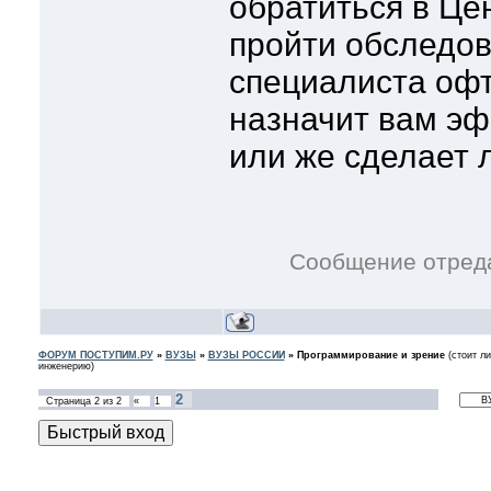
обратиться в Це
пройти обследов
специалиста офт
назначит вам э
или же сделает 
Сообщение отред
ФОРУМ ПОСТУПИМ.РУ
»
ВУЗЫ
»
ВУЗЫ РОССИИ
»
Программирование и зрение
(стоит л
инженерию)
2
Страница
2
из
2
«
1