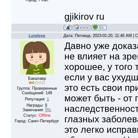
gjikirov ru
Loreleya
Дата: Пятница, 2023-01-20, 11:46 AM |
Давно уже доказ
не влияет на зре
хорошее, у того 
если у вас ухудш
Бакалавр
это есть свои пр
Группа: Проверенные
Сообщений:
149
может быть - от 
Репутация:
1
Награды:
0
наследственност
Замечания:
0%
Статус:
Offline
глазных заболев
Город: Санкт-Петербург
это легко испра