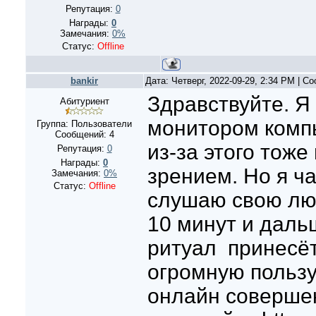
Репутация:
0
Награды:
0
Замечания:
0%
Статус:
Offline
bankir
Дата: Четверг, 2022-09-29, 2:34 PM | 
Здравствуйте. Я
Абитуриент
монитором комп
Группа: Пользователи
Сообщений:
4
из-за этого тож
Репутация:
0
Награды:
0
зрением. Но я ч
Замечания:
0%
Статус:
Offline
слушаю свою лю
10 минут и даль
ритуал принесё
огромную пользу
онлайн соверше