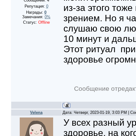
Сообщений:
4
из-за этого тож
Репутация:
0
Награды:
0
зрением. Но я ч
Замечания:
0%
Статус:
Offline
слушаю свою лю
10 минут и даль
Этот ритуал пр
здоровье огромн
Сообщение отредак
Velena
Дата: Четверг, 2023-01-19, 3:03 PM | 
У всех разный у
здоровье, на ког