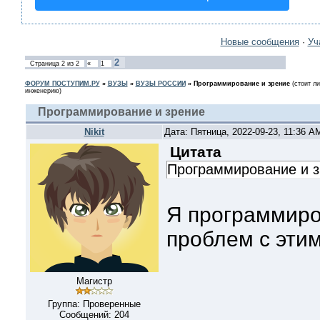
Новые сообщения
·
Уч
2
Страница
2
из
2
«
1
ФОРУМ ПОСТУПИМ.РУ
»
ВУЗЫ
»
ВУЗЫ РОССИИ
»
Программирование и зрение
(стоит л
инженерию)
Программирование и зрение
Nikit
Дата: Пятница, 2022-09-23, 11:36 
Цитата
Программирование и з
Я программиро
проблем с этим
Магистр
Группа: Проверенные
Сообщений:
204