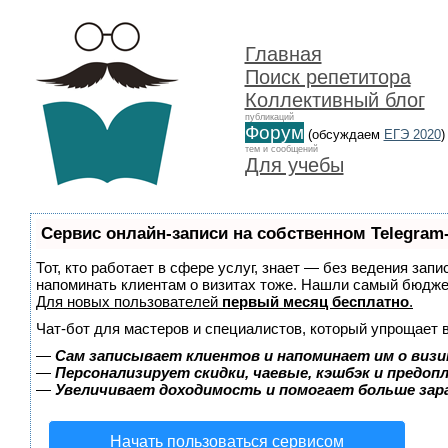
Главная
Поиск репетитора
Коллективный блог
публикаций
Форум
(обсуждаем
ЕГЭ 2020
)
тем и сообщений
Для учебы
Сервис онлайн-записи на собственном Telegram
Тот, кто работает в сфере услуг, знает — без ведения запи
напоминать клиентам о визитах тоже. Нашли самый бюдж
Для новых пользователей
первый месяц бесплатно
.
Чат-бот для мастеров и специалистов, который упрощает 
—
Сам записывает клиентов и напоминает им о визи
—
Персонализирует скидки, чаевые, кэшбэк и предоп
—
Увеличивает доходимость и помогает больше за
Начать пользоваться сервисом