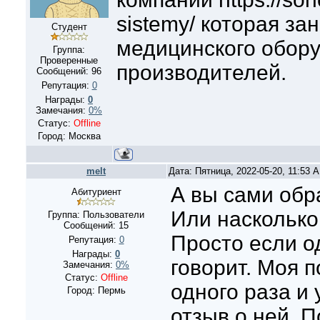
sistemy/ которая з
Студент
медицинского обор
Группа:
Проверенные
производителей.
Сообщений:
96
Репутация:
0
Награды:
0
Замечания:
0%
Статус:
Offline
Город: Москва
melt
Дата: Пятница, 2022-05-20, 11:53
А вы сами обр
Абитуриент
Или насколько
Группа: Пользователи
Сообщений:
15
Просто если од
Репутация:
0
Награды:
0
говорит. Моя 
Замечания:
0%
Статус:
Offline
одного раза и
Город: Пермь
отзыв о ней. 