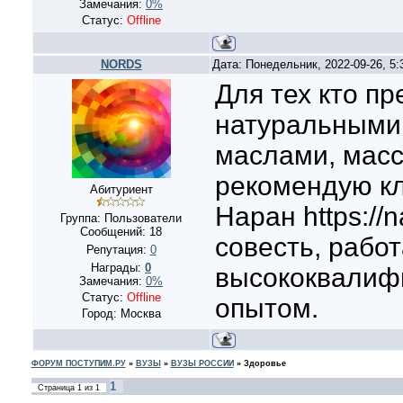
Замечания:
0%
Статус:
Offline
NORDS
Дата: Понедельник, 2022-09-26, 5
Для тех кто п
натуральными 
маслами, масс
рекомендую кл
Абитуриент
Наран https://n
Группа: Пользователи
Сообщений:
18
совесть, рабо
Репутация:
0
Награды:
0
высококвалиф
Замечания:
0%
Статус:
Offline
опытом.
Город: Москва
ФОРУМ ПОСТУПИМ.РУ
»
ВУЗЫ
»
ВУЗЫ РОССИИ
»
Здоровье
1
Страница
1
из
1