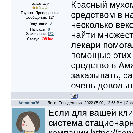
Красный мухо
Бакалавр
средством в 
Группа: Проверенные
Сообщений:
124
несколько век
Репутация:
0
Награды:
0
найти множест
Замечания:
0%
Статус:
Offline
лекари помога
помощью этих 
средство в Ам
заказывать, с
очень довольн
Antonina36
Дата: Понедельник, 2022-05-02, 12:58 PM | С
Если для вашей кл
система стационарн
компании https://son