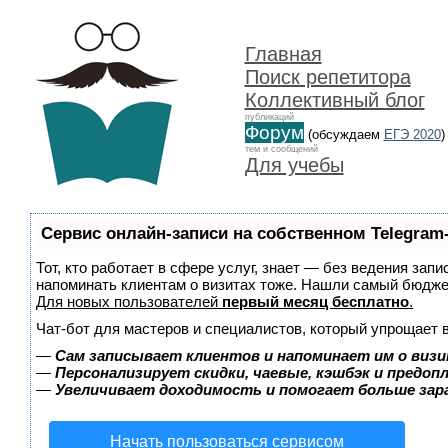
Главная
Поиск репетитора
Коллективный блог
публикаций
Форум
(обсуждаем
ЕГЭ 2020
)
тем и сообщений
Для учебы
Сервис онлайн-записи на собственном Telegram
Тот, кто работает в сфере услуг, знает — без ведения запи
напоминать клиентам о визитах тоже. Нашли самый бюдж
Для новых пользователей
первый месяц бесплатно
.
Чат-бот для мастеров и специалистов, который упрощает 
—
Сам записывает клиентов и напоминает им о визи
—
Персонализирует скидки, чаевые, кэшбэк и предоп
—
Увеличивает доходимость и помогает больше за
Начать пользоваться сервисом