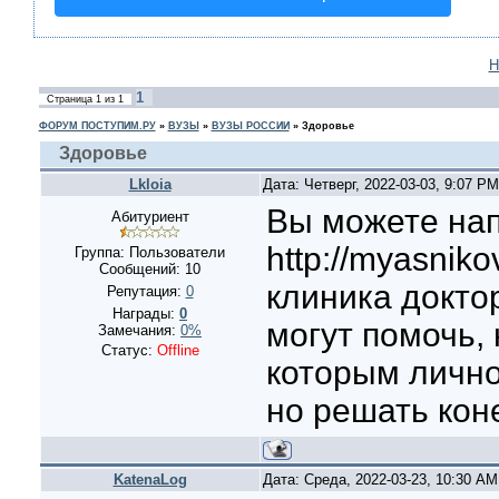
Н
1
Страница
1
из
1
ФОРУМ ПОСТУПИМ.РУ
»
ВУЗЫ
»
ВУЗЫ РОССИИ
»
Здоровье
Здоровье
Lkloia
Дата: Четверг, 2022-03-03, 9:07 P
Вы можете на
Абитуриент
http://myasniko
Группа: Пользователи
Сообщений:
10
клиника докто
Репутация:
0
Награды:
0
могут помочь,
Замечания:
0%
Статус:
Offline
которым лично
но решать кон
KatenaLog
Дата: Среда, 2022-03-23, 10:30 A