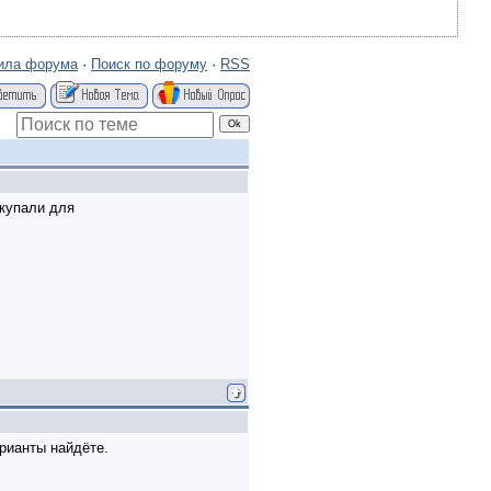
ила форума
·
Поиск по форуму
·
RSS
окупали для
арианты найдёте.