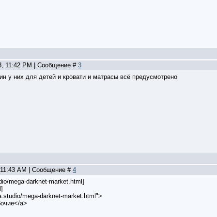
8, 11:42 PM | Сообщение #
3
ин у них для детей и кровати и матрасы всё предусмотрено
, 11:43 AM | Сообщение #
4
udio/mega-darknet-market.html]
]
a.studio/mega-darknet-market.html">
бочие</a>