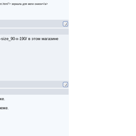
ket.html"> зеркала для меги онион</a>
size_90-x-190/ в этом магазине
ке.
неже.