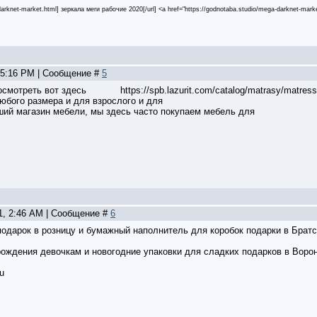
darknet-market.html] зеркала меги рабочие 2020[/url] <a href="https://godnotaba.studio/mega-darknet-mar
, 5:16 PM | Сообщение #
5
смотреть вот здесь https://spb.lazurit.com/catalog/matrasy/matress-
юбого размера и для взрослого и для
оший магазин мебели, мы здесь часто покупаем мебель для
01, 2:46 AM | Сообщение #
6
одарок в розницу и бумажный наполнитель для коробок подарки в Братс
рождения девочкам и новогодние упаковки для сладких подарков в Воро
ru