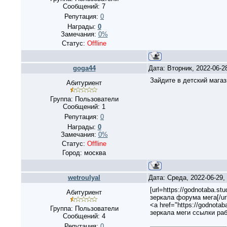
Сообщений:
7
Репутация:
0
Награды:
0
Замечания:
0%
Статус:
Offline
goga44
Дата: Вторник, 2022-06-2
Зайдите в детский магаз
Абитуриент
Группа: Пользователи
Сообщений:
1
Репутация:
0
Награды:
0
Замечания:
0%
Статус:
Offline
Город: москва
wetroulyal
Дата: Среда, 2022-06-29
[url=https://godnotaba.st
Абитуриент
зеркала форума мега[/url
<a href="https://godnotab
Группа: Пользователи
зеркала меги ссылки ра
Сообщений:
4
Репутация:
0