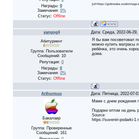
[url=https://godnotaba.studio/mega-
Награды:
0
Замечания:
0%
Статус:
Offline
vangog4
Дата: Среда, 2022-06-29
Я бы вам посоветовал по
Абитуриент
можно купить матрасы л
ребёнка, это очень хор
Группа: Пользователи
дома.
Сообщений:
10
Репутация:
0
Награды:
0
Замечания:
0%
Статус:
Offline
Arthurmus
Дата: Пятница, 2022-07-
Маме с днем рождения п
Подарки оптом на день 
Source:
Бакалавр
https://suveniri-podarki-1.
Группа: Проверенные
Сообщений:
161
Репутация:
0