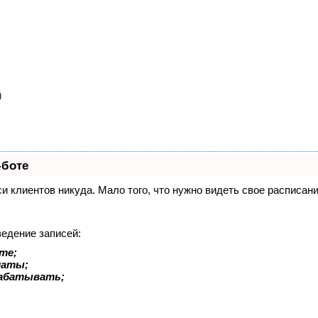
)
-боте
иси клиентов никуда. Мало того, что нужно видеть свое расписа
ведение записей:
те;
латы;
рабатывать;