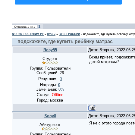
1
Страница
1
из
1
ФОРУМ ПОСТУПИМ.РУ
»
ВУЗЫ
»
ВУЗЫ РОССИИ
»
подскажите, где купить ребёнку мат
подскажите, где купить ребёнку матрас
Rosy55
Дата: Вторник, 2022-06-2
Всем привет, подскажите
Студент
детей матрасы?
Группа: Пользователи
Сообщений:
26
Репутация:
0
Награды:
0
Замечания:
0%
Статус:
Offline
Город: москва
Sony8
Дата: Вторник, 2022-06-2
Я не с этого города поэ
Абитуриент
Группа: Пользователи