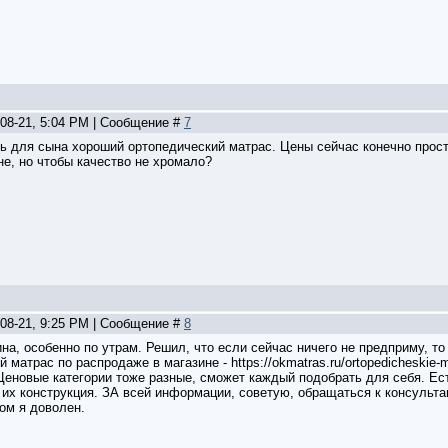
-08-21, 5:04 PM | Сообщение #
7
ь для сына хороший ортопедический матрас. Цены сейчас конечно просто
не, но чтобы качество не хромало?
-08-21, 9:25 PM | Сообщение #
8
на, особенно по утрам. Решил, что если сейчас ничего не предприму, то
матрас по распродаже в магазине - https://okmatras.ru/ortopedicheskie-m
Ценовые категории тоже разные, сможет каждый подобрать для себя. Ест
 их конструкция. ЗА всей информации, советую, обращаться к консульта
ом я доволен.