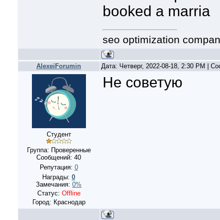
booked a marria
seo optimization compa
AlexeiForumin
Дата: Четверг, 2022-08-18, 2:30 PM | 
Не советую
Студент
Группа: Проверенные
Сообщений:
40
Репутация:
0
Награды:
0
Замечания:
0%
Статус:
Offline
Город: Краснодар