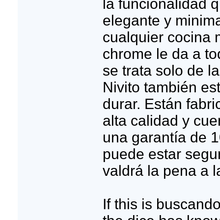
la funcionalidad 
elegante y minima
cualquier cocina
chrome le da a to
se trata solo de la
Nivito también es
durar. Están fabr
alta calidad y cu
una garantía de 1
puede estar segur
valdrá la pena a l
If this is buscand