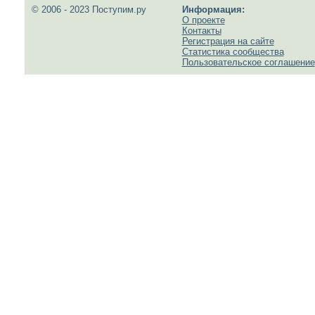
© 2006 - 2023 Поступим.ру
Информация:
О проекте
Контакты
Регистрация на сайте
Статистика сообщества
Пользовательское соглашение