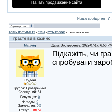
Начать продвижение сайта
Новые сообщения
·
Уч
1
Страница
1
из
1
ФОРУМ ПОСТУПИМ.РУ
»
ВУЗЫ
»
ВУЗЫ РОССИИ
»
граєте ви в казино
граєте ви в казино
Matveiq
Дата: Воскресенье, 2022-07-17, 6:56 P
Підкажіть, чи гр
спробувати зароб
Студент
Группа: Проверенные
Сообщений:
31
Репутация:
0
Награды:
0
Замечания:
0%
Статус:
Offline