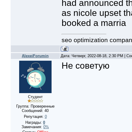
had announced the
as nicole upset t
booked a marria
seo optimization compa
AlexeiForumin
Дата: Четверг, 2022-08-18, 2:30 PM | 
Не советую
Студент
Группа: Проверенные
Сообщений:
40
Репутация:
0
Награды:
0
Замечания:
0%