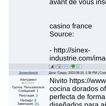
avant de vous insc
casino france
Source:
- http://sinex-
industrie.com/ima
Jeremylevick
Дата: Среда, 2022-08-10, 1:36 PM | Со
Nivito https://www
Абитуриент
cocina dorados o
Группа: Пользователи
Сообщений:
1
perfecta de forma
Репутация:
0
Награды:
0
diseñados para añ
Замечания:
0%