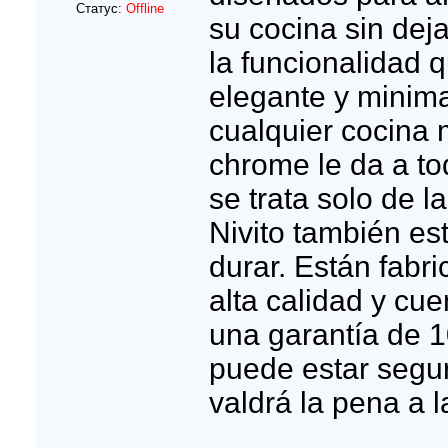
Статус:
Offline
su cocina sin deja
la funcionalidad 
elegante y minima
cualquier cocina
chrome le da a to
se trata solo de la
Nivito también es
durar. Están fabr
alta calidad y cu
una garantía de 1
puede estar segur
valdrá la pena a l