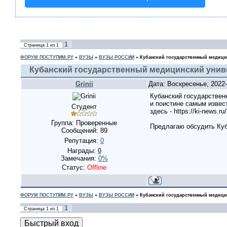
1
Страница
1
из
1
ФОРУМ ПОСТУПИМ.РУ
»
ВУЗЫ
»
ВУЗЫ РОССИИ
»
Кубанский государственный медици
Кубанский государственный медицинский унив
Grinii
Дата: Воскресенье, 2022
Кубанский государствен
и поистине самым извес
Студент
здесь - https://ki-news.ru
Группа: Проверенные
Предлагаю обсудить Ку
Сообщений:
89
Репутация:
0
Награды:
0
Замечания:
0%
Статус:
Offline
ФОРУМ ПОСТУПИМ.РУ
»
ВУЗЫ
»
ВУЗЫ РОССИИ
»
Кубанский государственный медици
1
Страница
1
из
1