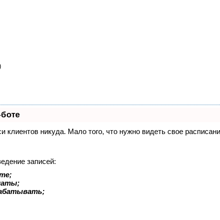
)
-боте
иси клиентов никуда. Мало того, что нужно видеть свое расписа
ведение записей:
те;
латы;
рабатывать;