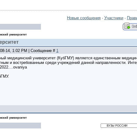
Новые сообщения
·
Участники
·
Прав
нский университет
ерситет
-08-14, 1:02 PM | Сообщение #
1
ный медицинский университет (КубГМУ) является единственным медицин
тным и востребованным среди учреждений данной направленности. Инт
/2022....ovaniya
бГМУ.
нский университет