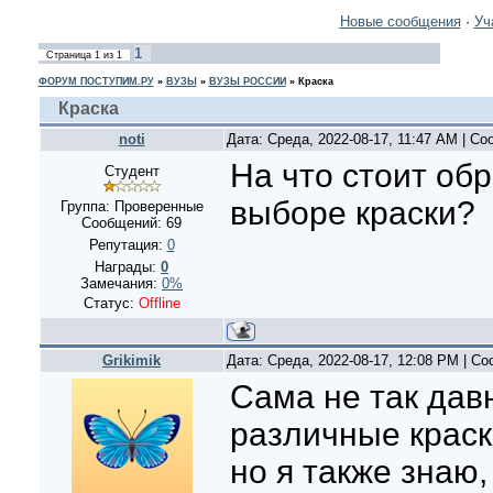
Новые сообщения
·
Уч
1
Страница
1
из
1
ФОРУМ ПОСТУПИМ.РУ
»
ВУЗЫ
»
ВУЗЫ РОССИИ
»
Краска
Краска
noti
Дата: Среда, 2022-08-17, 11:47 AM | С
На что стоит об
Студент
выборе краски?
Группа: Проверенные
Сообщений:
69
Репутация:
0
Награды:
0
Замечания:
0%
Статус:
Offline
Grikimik
Дата: Среда, 2022-08-17, 12:08 PM | С
Сама не так дав
различные краск
но я также знаю,