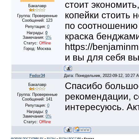
стоит экономить
Бакалавр
копейки стоить н
Группа: Проверенные
Сообщений:
123
по соотношению 
Репутация:
0
Награды:
0
краска бенджам
Замечания:
0%
Статус:
Offline
https://benjaminm
Город: Москва
и вы для себя в
Fedor34
Дата: Понедельник, 2022-09-12, 10:27
Спасибо большое
Бакалавр
рекомендации, с
Группа: Проверенные
Сообщений:
141
интересуюсь. Ак
Репутация:
0
Награды:
0
Замечания:
0%
Статус:
Offline
ФОРУМ ПОСТУПИМ.РУ
»
ВУЗЫ
»
ВУЗЫ РОССИИ
»
Краска