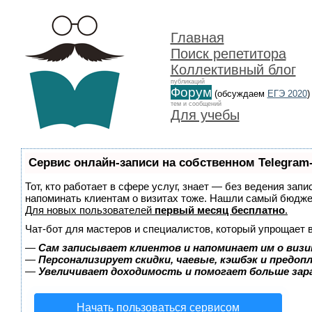
Главная
Поиск репетитора
Коллективный блог
публикаций
Форум
(обсуждаем
ЕГЭ 2020
)
тем и сообщений
Для учебы
Сервис онлайн-записи на собственном Telegram
Тот, кто работает в сфере услуг, знает — без ведения запи
напоминать клиентам о визитах тоже. Нашли самый бюдж
Для новых пользователей
первый месяц бесплатно
.
Чат-бот для мастеров и специалистов, который упрощает 
—
Сам записывает клиентов и напоминает им о визи
—
Персонализирует скидки, чаевые, кэшбэк и предоп
—
Увеличивает доходимость и помогает больше за
Начать пользоваться сервисом