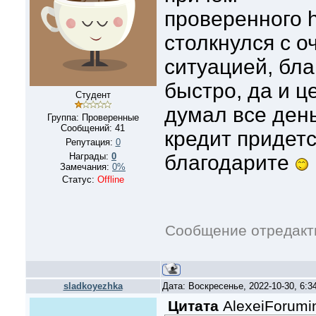
проверенного ht
столкнулся с о
ситуацией, бла
быстро, да и ц
Студент
думал все день
Группа: Проверенные
Сообщений:
41
кредит придетс
Репутация:
0
Награды:
0
благодарите
Замечания:
0%
Статус:
Offline
Сообщение отредак
sladkoyezhka
Дата: Воскресенье, 2022-10-30, 6:
Цитата
AlexeiForumi