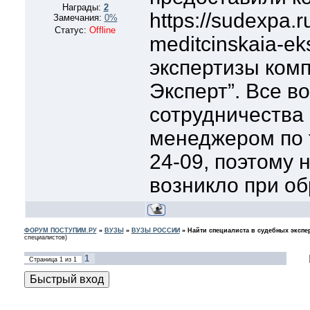
Награды:
2
https://sudexpa.
Замечания:
0%
Статус:
Offline
meditcinskaia-ek
экспертизы ком
Эксперт”. Все в
сотрудничества
менеджером по т
24-09, поэтому 
возникло при об
ФОРУМ ПОСТУПИМ.РУ
»
ВУЗЫ
»
ВУЗЫ РОССИИ
»
Найти специалиста в судебных экспе
специалистов)
1
Страница
1
из
1