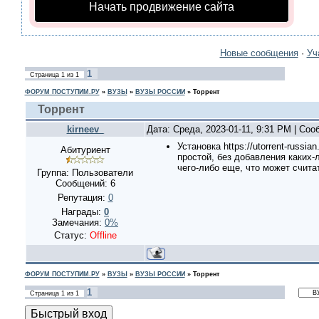
Начать продвижение сайта
Новые сообщения
·
Уч
1
Страница
1
из
1
ФОРУМ ПОСТУПИМ.РУ
»
ВУЗЫ
»
ВУЗЫ РОССИИ
»
Торрент
Торрент
kirneev_
Дата: Среда, 2023-01-11, 9:31 PM | Со
Установка https://utorrent-russi
Абитуриент
простой, без добавления каких
чего-либо еще, что может счит
Группа: Пользователи
Сообщений:
6
Репутация:
0
Награды:
0
Замечания:
0%
Статус:
Offline
ФОРУМ ПОСТУПИМ.РУ
»
ВУЗЫ
»
ВУЗЫ РОССИИ
»
Торрент
1
Страница
1
из
1