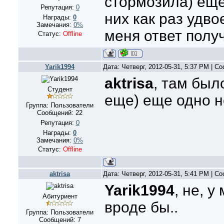
стормозила) ещё 
Репутация:
0
них как раз удво
Награды:
0
Замечания:
0%
меня ответ полу
Статус:
Offline
Yarik1994
Дата: Четверг, 2012-05-31, 5:37 PM | 
aktrisa
, там был
Студент
еще) еще одно 
Группа: Пользователи
Сообщений:
22
Репутация:
0
Награды:
0
Замечания:
0%
Статус:
Offline
aktrisa
Дата: Четверг, 2012-05-31, 5:41 PM | 
Yarik1994
, не, 
Абитуриент
вроде бы..
Группа: Пользователи
Сообщений:
7