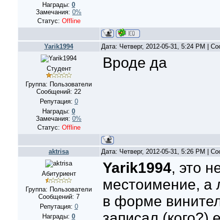
Награды:
0
Замечания:
0%
Статус:
Offline
Yarik1994
Дата: Четверг, 2012-05-31, 5:24 PM | 
Вроде да
Студент
Группа: Пользователи
Сообщений:
22
Репутация:
0
Награды:
0
Замечания:
0%
Статус:
Offline
aktrisa
Дата: Четверг, 2012-05-31, 5:26 PM | 
Yarik1994
, это 
Абитуриент
местоимение, а 
Группа: Пользователи
Сообщений:
7
в форме винител
Репутация:
0
записал (кого?) е
Награды:
0