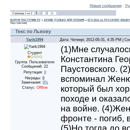
Новые сообщения
·
Уч
1
Страница
1
из
3
2
3
»
ФОРУМ ПОСТУПИМ.РУ
»
АРХИВ (ТОЛЬКО ДЛЯ ЧТЕНИЯ)
»
ЕГЭ 2012 по РУССКОМУ ЯЗЫКУ
Паустовском)
Текс по Львову
Yarik1994
Дата: Четверг, 2012-05-31, 4:35 PM | 
(1)Мне случалос
Студент
Константина Гео
Группа: Пользователи
Сообщений:
22
Паустовского. (2
Репутация:
0
вспоминал Женю
Награды:
0
Замечания:
0%
который был хо
Статус:
Offline
походе и оказал
на войне. (4)Жен
фронте - погиб,
(5)Но тогда до 