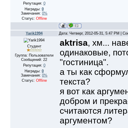
Репутация:
0
Награды:
0
Замечания:
0%
Статус:
Offline
Yarik1994
Дата: Четверг, 2012-05-31, 5:47 PM | 
aktrisa
, хм... н
Студент
одинаковые, пот
Группа: Пользователи
Сообщений:
22
"гостиница".
Репутация:
0
а ты как сформ
Награды:
0
Замечания:
0%
текста?
Статус:
Offline
я вот как аргуме
добром и прекра
считаются лите
аргументом?