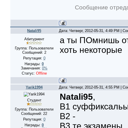
Сообщение отред
Natali95
Дата: Четверг, 2012-05-31, 4:49 PM | 
а ты ПОмнишь от
Абитуриент
хоть некоторые
Группа: Пользователи
Сообщений:
2
Репутация:
0
Награды:
0
Замечания:
0%
Статус:
Offline
Yarik1994
Дата: Четверг, 2012-05-31, 4:55 PM | 
Natali95
,
Студент
B1 суффиксаль
Группа: Пользователи
Сообщений:
22
B2 -
Репутация:
0
B3 те экзамены
Награды:
0