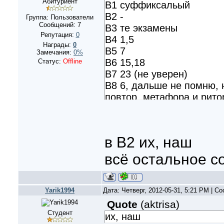
Абитуриент
B1 суффиксальый
B2 -
Группа: Пользователи
Сообщений:
7
B3 те экзамены
Репутация:
0
В4 1,5
Награды:
0
В5 7
Замечания:
0%
В6 15,18
Статус:
Offline
В7 23 (не уверен)
В8 6, дальше не помню, 
повтор, метафора и рито
в В2 их, наш
всё остальное с
Yarik1994
Дата: Четверг, 2012-05-31, 5:21 PM | 
Quote
(
aktrisa
)
Студент
их, наш