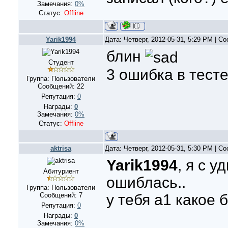
Замечания:
0%
Статус:
Offline
Yarik1994
Дата: Четверг, 2012-05-31, 5:29 PM | 
блин
Студент
3 ошибка в тесте
Группа: Пользователи
Сообщений:
22
Репутация:
0
Награды:
0
Замечания:
0%
Статус:
Offline
aktrisa
Дата: Четверг, 2012-05-31, 5:30 PM | 
Yarik1994
, я с 
Абитуриент
ошиблась..
Группа: Пользователи
Сообщений:
7
у тебя а1 какое 
Репутация:
0
Награды:
0
Замечания:
0%