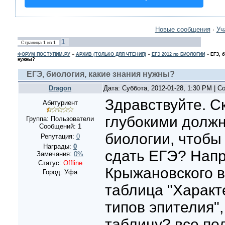
Новые сообщения
·
Уч
1
Страница
1
из
1
ФОРУМ ПОСТУПИМ.РУ
»
АРХИВ (ТОЛЬКО ДЛЯ ЧТЕНИЯ)
»
ЕГЭ 2012 по БИОЛОГИИ
»
ЕГЭ, 
нужны?
ЕГЭ, биология, какие знания нужны?
Dragon
Дата: Суббота, 2012-01-28, 1:30 PM | 
Здравствуйте. С
Абитуриент
глубокими должн
Группа: Пользователи
Сообщений:
1
биологии, чтобы
Репутация:
0
Награды:
0
сдать ЕГЭ? Напр
Замечания:
0%
Статус:
Offline
Крыжановского в
Город: Уфа
таблица "Характ
типов эпителия",
таблицу? все по