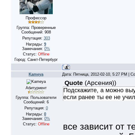
Профессор
Группа: Проверенные
Сообщений:
908
Репутация:
303
Награды:
9
Замечания:
0%
Статус:
Offline
Город: Санкт-Петербург
Kameya
Дата: Пятница, 2012-02-10, 5:27 PM | 
Quote
(
Арсения)
)
Абитуриент
Подскажите, а можно выу
если ранее ты ее не учи
Группа: Пользователи
Сообщений:
6
Репутация:
0
Награды:
0
Замечания:
0%
все зависит от т
Статус:
Offline