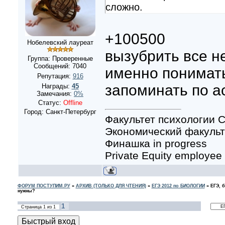
сложно.
+100500
Нобелевский лауреат
вызубрить все н
Группа: Проверенные
Сообщений:
7040
именно понимать,
Репутация:
916
запоминать по а
Награды:
45
Замечания:
0%
Статус:
Offline
Город: Санкт-Петербург
Факультет психологии С
Экономический факульте
Финашка in progress
Private Equity employee
ФОРУМ ПОСТУПИМ.РУ
»
АРХИВ (ТОЛЬКО ДЛЯ ЧТЕНИЯ)
»
ЕГЭ 2012 по БИОЛОГИИ
»
ЕГЭ, 
нужны?
1
Страница
1
из
1