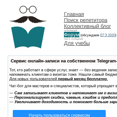
Главная
Поиск репетитора
Коллективный блог
публикаций
Форум
(обсуждаем
ЕГЭ 2020
)
тем и сообщений
Для учебы
Сервис онлайн-записи на собственном Telegram
Тот, кто работает в сфере услуг, знает — без ведения запи
напоминать клиентам о визитах тоже. Нашли самый бюдж
Для новых пользователей
первый месяц бесплатно
.
Чат-бот для мастеров и специалистов, который упрощает 
—
Сам записывает клиентов и напоминает им о визи
—
Персонализирует скидки, чаевые, кэшбэк и предоп
—
Увеличивает доходимость и помогает больше за
Начать пользоваться сервисом