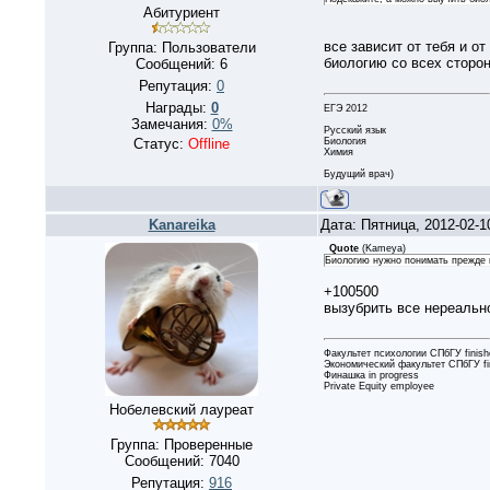
Абитуриент
все зависит от тебя и о
Группа: Пользователи
биологию со всех сторо
Сообщений:
6
Репутация:
0
Награды:
0
ЕГЭ 2012
Замечания:
0%
Русский язык
Биология
Статус:
Offline
Химия
Будущий врач)
Kanareika
Дата: Пятница, 2012-02-
Quote
(
Kameya
)
Биологию нужно понимать прежде в
+100500
вызубрить все нереально
Факультет психологии СПбГУ finish
Экономический факультет СПбГУ fi
Финашка in progress
Private Equity employee
Нобелевский лауреат
Группа: Проверенные
Сообщений:
7040
Репутация:
916