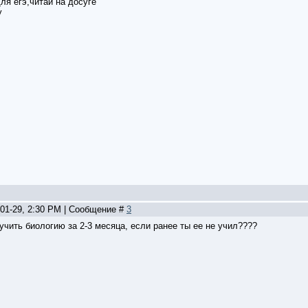
ля егэ,читай на досуге
у
-01-29, 2:30 PM | Сообщение #
3
чить биологию за 2-3 месяца, если ранее ты ее не учил????