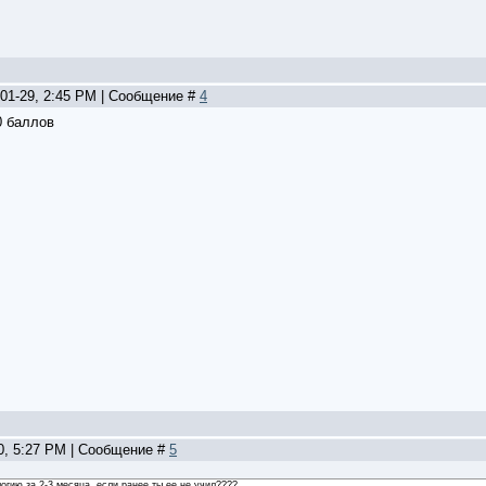
-01-29, 2:45 PM | Сообщение #
4
0 баллов
10, 5:27 PM | Сообщение #
5
огию за 2-3 месяца, если ранее ты ее не учил????