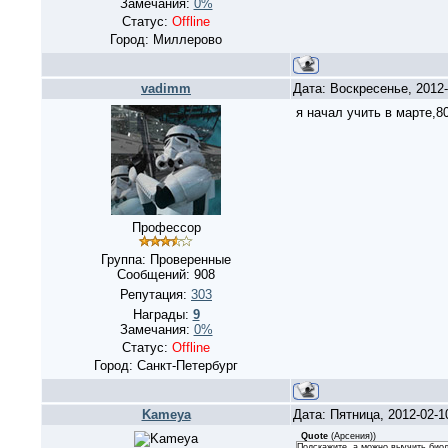
Замечания:
0%
Статус:
Offline
Город: Миллерово
vadimm
Дата: Воскресенье, 2012
я начал учить в марте,8
Профессор
Группа: Проверенные
Сообщений:
908
Репутация:
303
Награды:
9
Замечания:
0%
Статус:
Offline
Город: Санкт-Петербург
Kameya
Дата: Пятница, 2012-02-
Quote
(
Арсения)
)
Подскажите, а можно выучить биол