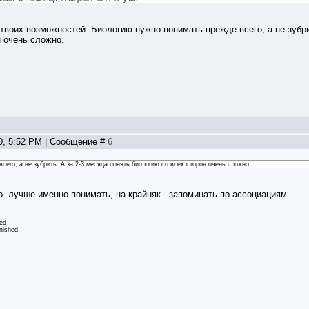
т твоих возможностей. Биологию нужно понимать прежде всего, а не зубри
н очень сложно.
10, 5:52 PM | Сообщение #
6
сего, а не зубрить. А за 2-3 месяца понять биологию со всех сторон очень сложно.
. лучше именно понимать, на крайняк - запоминать по ассоциациям.
ed
nished