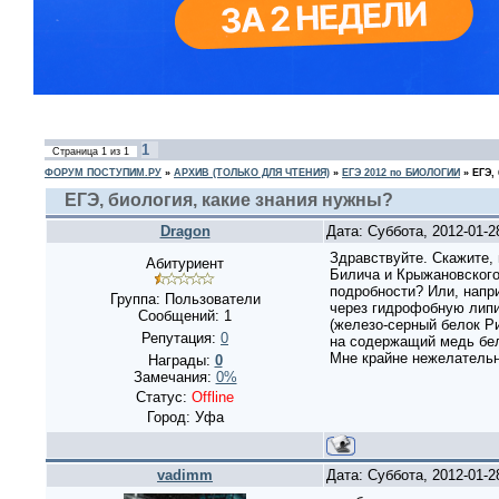
1
Страница
1
из
1
ФОРУМ ПОСТУПИМ.РУ
»
АРХИВ (ТОЛЬКО ДЛЯ ЧТЕНИЯ)
»
ЕГЭ 2012 по БИОЛОГИИ
»
ЕГЭ,
ЕГЭ, биология, какие знания нужны?
Dragon
Дата: Суббота, 2012-01-
Здравствуйте. Скажите,
Абитуриент
Билича и Крыжановского 
подробности? Или, напри
Группа: Пользователи
через гидрофобную липи
Сообщений:
1
(железо-серный белок Р
Репутация:
0
на содержащий медь бел
Мне крайне нежелательно
Награды:
0
Замечания:
0%
Статус:
Offline
Город: Уфа
vadimm
Дата: Суббота, 2012-01-