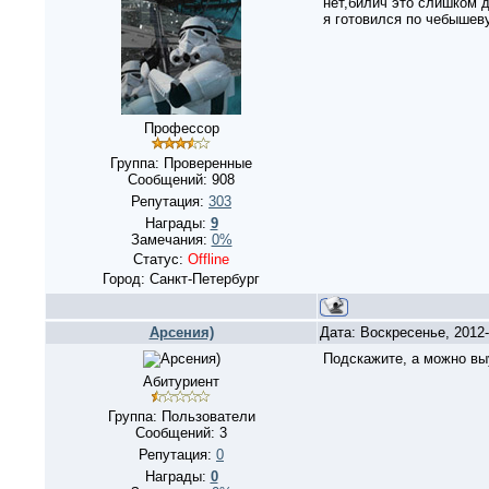
нет,билич это слишком д
я готовился по чебышев
Профессор
Группа: Проверенные
Сообщений:
908
Репутация:
303
Награды:
9
Замечания:
0%
Статус:
Offline
Город: Санкт-Петербург
Арсения)
Дата: Воскресенье, 2012
Подскажите, а можно выу
Абитуриент
Группа: Пользователи
Сообщений:
3
Репутация:
0
Награды:
0