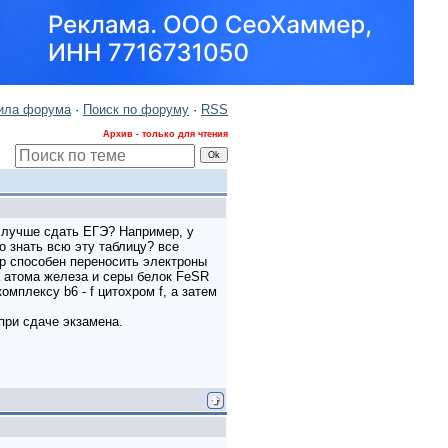
ила форума
·
Поиск по форуму
·
RSS
Архив - только для чтения
о лучше сдать ЕГЭ? Например, у
о знать всю эту таблицу? все
тор способен переносить электроны
 атома железа и серы белок FeSR
плексу b6 - f цитохром f, а затем
при сдаче экзамена.