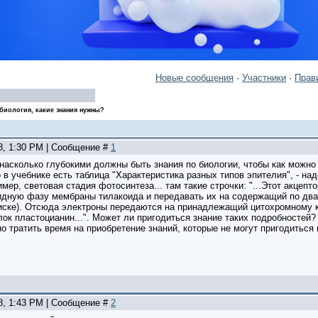
Новые сообщения
·
Участники
·
Прав
 биология, какие знания нужны?
28, 1:30 PM | Сообщение #
1
 насколько глубокими должны быть знания по биологии, чтобы как можн
в учебнике есть таблица "Характеристика разных типов эпителия", - над
мер, световая стадия фотосинтеза... там такие строчки: "...Этот акцеп
дную фазу мембраны тилакоида и передавать их на содержащий по два
иске). Отсюда электроны передаются на принадлежащий цитохромному ком
ок пластоцианин...". Может ли пригодиться знание таких подробностей?
 тратить время на приобретение знаний, которые не могут пригодиться 
28, 1:43 PM | Сообщение #
2