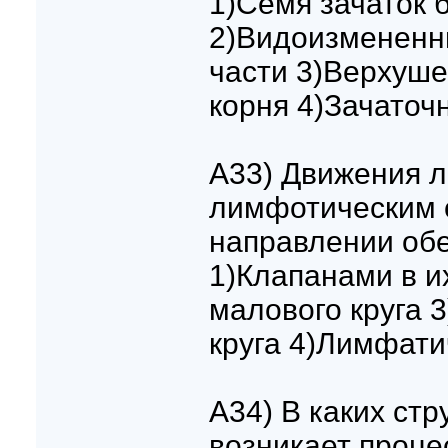
1)Семя зачаток 
2)Видоизмененны
части 3)Верхуше
корня 4)Зачаточ
A33) Движения 
лимфотическим 
направлении об
1)Клапанами в и
малового круга 
круга 4)Лимфат
A34) В каких стр
возникает проце