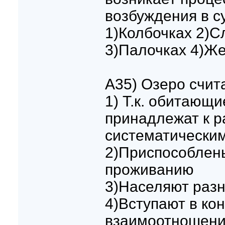
возбуждения в с
1)Колбочках 2)С
3)Палочках 4)Же
A35) Озеро счит
1) Т.к. обитающ
принадлежат к 
систематическим
2)Приспособлен
проживанию
3)Населяют раз
4)Вступают в ко
взаимоотношен