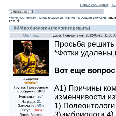
Новые сообщения
·
Уч
1
Страница
1
из
1
ФОРУМ ПОСТУПИМ.РУ
»
АРХИВ (ТОЛЬКО ДЛЯ ЧТЕНИЯ)
»
ЕГЭ 2012 по БИОЛОГИИ
»
КИМ п
рещить)
КИМ по биологии (помогите рещить)
Utah_jazz
Дата: Понедельник, 2012-05-28, 11:38 
Просьба решить
*Фотки удалены,
Вот еще вопрос
Академик
A1) Причины ко
Группа: Проверенные
Сообщений:
1848
изменчивости и
Репутация:
267
Награды:
21
1) Полеонтологи 
Замечания:
60%
Статус:
Offline
3)имбриологи 4)
Город: Москва