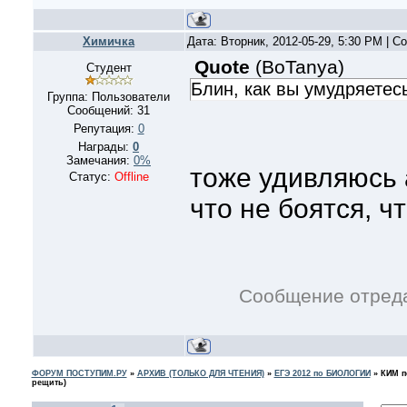
Xимичка
Дата: Вторник, 2012-05-29, 5:30 PM | 
Quote
(
BoTanya
)
Студент
Блин, как вы умудряетес
Группа: Пользователи
Сообщений:
31
Репутация:
0
Награды:
0
Замечания:
0%
тоже удивляюсь 
Статус:
Offline
что не боятся, ч
Сообщение отред
ФОРУМ ПОСТУПИМ.РУ
»
АРХИВ (ТОЛЬКО ДЛЯ ЧТЕНИЯ)
»
ЕГЭ 2012 по БИОЛОГИИ
»
КИМ п
рещить)