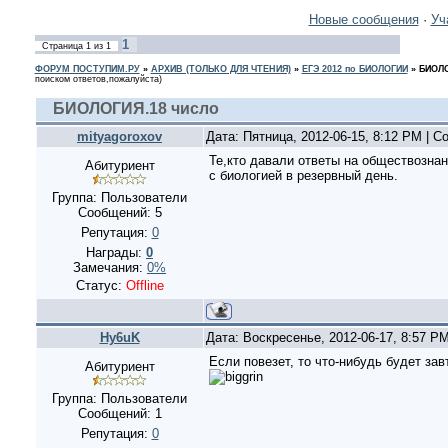
Новые сообщения
·
Уч
1
Страница
1
из
1
ФОРУМ ПОСТУПИМ.РУ
»
АРХИВ (ТОЛЬКО ДЛЯ ЧТЕНИЯ)
»
ЕГЭ 2012 по БИОЛОГИИ
»
БИОЛО
поиском ответов,пожалуйста)
БИОЛОГИЯ.18 число
mityagoroxov
Дата: Пятница, 2012-06-15, 8:12 PM | 
Те,кто давали ответы на обществозна
Абитуриент
с биологией в резервный день.
Группа: Пользователи
Сообщений:
5
Репутация:
0
Награды:
0
Замечания:
0%
Статус:
Offline
Hy6uK
Дата: Воскресенье, 2012-06-17, 8:57 P
Если повезет, то что-нибудь будет зав
Абитуриент
Группа: Пользователи
Сообщений:
1
Репутация:
0