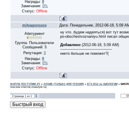
Награды:
0
Замечания:
0%
Статус:
Offline
mityagoroxov
Дата: Понедельник, 2012-06-18, 5:09 
ну что..будем надеяться) вот тут возмож
Абитуриент
po-obschestvoznaniyu.html писал обще
Группа: Пользователи
Добавлено
(2012-06-18, 5:09 AM)
Сообщений:
5
---------------------------------------------
Репутация:
0
никто больше не поможет?(
Награды:
0
Замечания:
0%
Статус:
Offline
ФОРУМ ПОСТУПИМ.РУ
»
АРХИВ (ТОЛЬКО ДЛЯ ЧТЕНИЯ)
»
ЕГЭ 2012 по БИОЛОГИИ
»
БИОЛО
поиском ответов,пожалуйста)
1
Страница
1
из
1