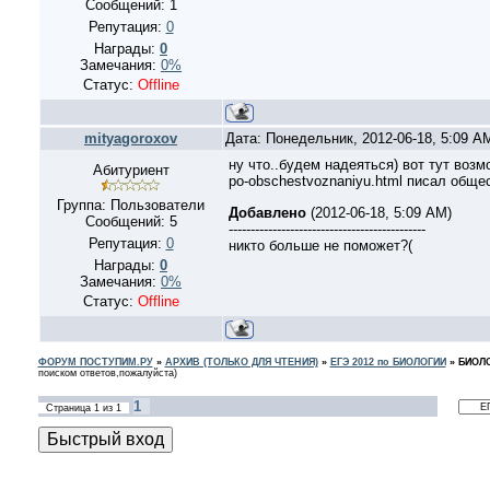
Сообщений:
1
Репутация:
0
Награды:
0
Замечания:
0%
Статус:
Offline
mityagoroxov
Дата: Понедельник, 2012-06-18, 5:09 
ну что..будем надеяться) вот тут возмож
Абитуриент
po-obschestvoznaniyu.html писал обще
Группа: Пользователи
Добавлено
(2012-06-18, 5:09 AM)
Сообщений:
5
---------------------------------------------
Репутация:
0
никто больше не поможет?(
Награды:
0
Замечания:
0%
Статус:
Offline
ФОРУМ ПОСТУПИМ.РУ
»
АРХИВ (ТОЛЬКО ДЛЯ ЧТЕНИЯ)
»
ЕГЭ 2012 по БИОЛОГИИ
»
БИОЛО
поиском ответов,пожалуйста)
1
Страница
1
из
1