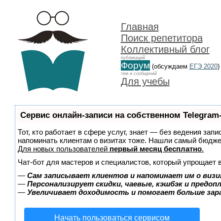
Главная
Поиск репетитора
Коллективный блог
публикаций
Форум
(обсуждаем
ЕГЭ 2020
)
тем и сообщений
Для учебы
Сервис онлайн-записи на собственном Telegram
Тот, кто работает в сфере услуг, знает — без ведения запи
напоминать клиентам о визитах тоже. Нашли самый бюдж
Для новых пользователей
первый месяц бесплатно
.
Чат-бот для мастеров и специалистов, который упрощает 
—
Сам записывает клиентов и напоминает им о визи
—
Персонализирует скидки, чаевые, кэшбэк и предоп
—
Увеличивает доходимость и помогает больше за
Начать пользоваться сервисом