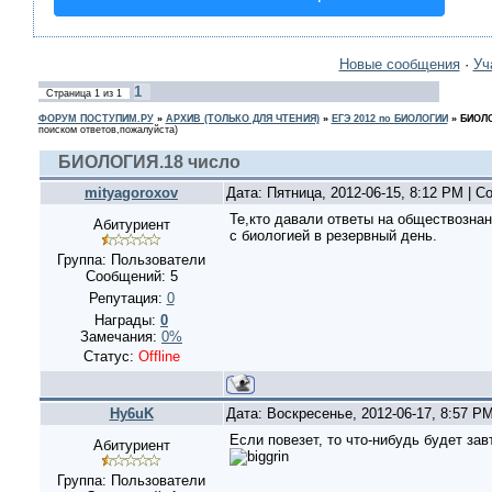
Новые сообщения
·
Уч
1
Страница
1
из
1
ФОРУМ ПОСТУПИМ.РУ
»
АРХИВ (ТОЛЬКО ДЛЯ ЧТЕНИЯ)
»
ЕГЭ 2012 по БИОЛОГИИ
»
БИОЛО
поиском ответов,пожалуйста)
БИОЛОГИЯ.18 число
mityagoroxov
Дата: Пятница, 2012-06-15, 8:12 PM | 
Те,кто давали ответы на обществозна
Абитуриент
с биологией в резервный день.
Группа: Пользователи
Сообщений:
5
Репутация:
0
Награды:
0
Замечания:
0%
Статус:
Offline
Hy6uK
Дата: Воскресенье, 2012-06-17, 8:57 P
Если повезет, то что-нибудь будет зав
Абитуриент
Группа: Пользователи