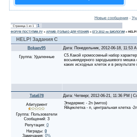
Новые сообщения
·
Уч
1
Страница
1
из
1
ФОРУМ ПОСТУПИМ.РУ
»
АРХИВ (ТОЛЬКО ДЛЯ ЧТЕНИЯ)
»
ЕГЭ 2012 по БИОЛОГИИ
»
HELP!
HELP! Задания C
Bokaev95
Дата: Понедельник, 2012-06-18, 11:53 
C5.Какой хромосомный набор характер
Группа: Удаленные
восьмиядерного зародышевого мешка с
каких исходных клеток и в результате
Tata678
Дата: Четверг, 2012-06-21, 11:36 PM |
Эпидермис - 2n (митоз)
Абитуриент
Яйцеклетка - n, центральная клетка -2n
Группа: Пользователи
Сообщений:
3
Репутация:
0
Награды:
0
Замечания:
0%