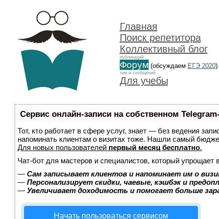
Главная
Поиск репетитора
Коллективный блог
публикаций
Форум
(обсуждаем
ЕГЭ 2020
)
тем и сообщений
Для учебы
Сервис онлайн-записи на собственном Telegram
Тот, кто работает в сфере услуг, знает — без ведения запи
напоминать клиентам о визитах тоже. Нашли самый бюдж
Для новых пользователей
первый месяц бесплатно
.
Чат-бот для мастеров и специалистов, который упрощает 
—
Сам записывает клиентов и напоминает им о визи
—
Персонализирует скидки, чаевые, кэшбэк и предоп
—
Увеличивает доходимость и помогает больше за
Начать пользоваться сервисом