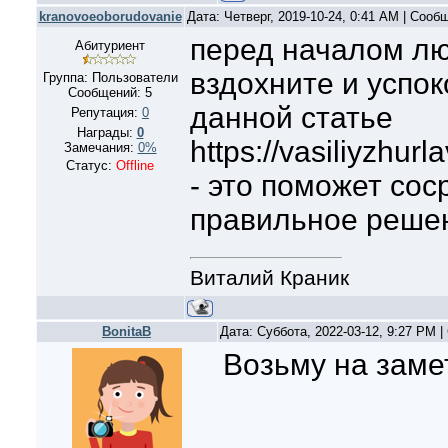
kranovoeoborudovanie
Дата: Четверг, 2019-10-24, 0:41 AM | Соо
перед началом лю
Абитуриент
вздохните и успок
Группа: Пользователи
Сообщений:
5
данной статье
Репутация:
0
Награды:
0
https://vasiliyzhurl
Замечания:
0%
Статус:
Offline
- это поможет сос
правильное реше
Виталий Краник
BonitaB
Дата: Суббота, 2022-03-12, 9:27 PM 
Возьму на замет