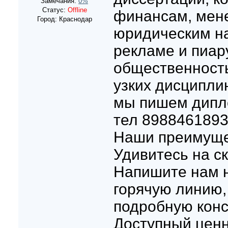
Замечания:
0%
Статус:
Offline
финансам, мене
Город: Краснодар
юридическим на
рекламе и пиару
общественность
узких дисципли
мы пишем дипло
тел 8988461893
Наши преимущ
Удивитесь на ск
Напишите нам н
горячую линию,
подробную конс
Доступный ценни