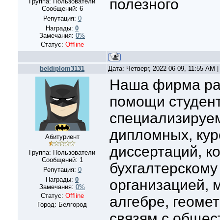
полезного
Группа: Пользователи
Сообщений:
6
Репутация:
0
Награды:
0
Замечания:
0%
Статус:
Offline
beldiplom3131
Дата: Четверг, 2022-06-09, 11:55 AM
Наша фирма ра
помощи студен
специализируем
дипломных, кур
Абитуриент
диссертаций, к
Группа: Пользователи
Сообщений:
1
бухгалтерскому
Репутация:
0
Награды:
0
организацией, м
Замечания:
0%
Статус:
Offline
алгебре, геомет
Город: Белгород
связям с общес