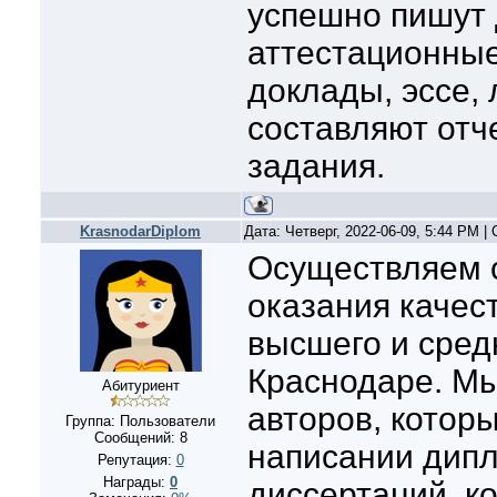
успешно пишут 
аттестационные
доклады, эссе,
составляют отче
задания.
KrasnodarDiplom
Дата: Четверг, 2022-06-09, 5:44 PM 
Осуществляем с
оказания качес
высшего и сред
Краснодаре. Мы
Абитуриент
авторов, котор
Группа: Пользователи
Сообщений:
8
написании дипл
Репутация:
0
Награды:
0
диссертаций, к