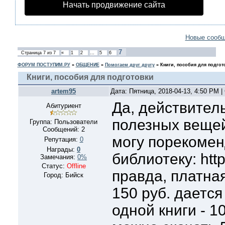
Начать продвижение сайта
Новые сооб
7
Страница
7
из
7
«
1
2
…
5
6
ФОРУМ ПОСТУПИМ.РУ
»
ОБЩЕНИЕ
»
Помогаем друг другу
»
Книги, пособия для подгот
Книги, пособия для подготовки
artem95
Дата: Пятница, 2018-04-13, 4:50 PM 
Да, действитель
Абитуриент
полезных вещей
Группа: Пользователи
Сообщений:
2
могу порекомен
Репутация:
0
Награды:
0
библиотеку: http
Замечания:
0%
Статус:
Offline
правда, платная
Город: Бийск
150 руб. даетс
одной книги - 10