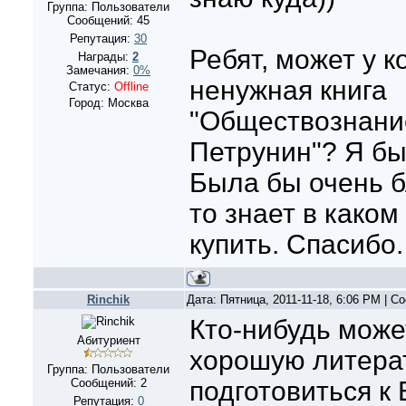
Группа: Пользователи
Сообщений:
45
Репутация:
30
Ребят, может у к
Награды:
2
Замечания:
0%
ненужная книга
Статус:
Offline
Город: Москва
"Обществознани
Петрунин"? Я бы
Была бы очень б
то знает в како
купить. Спасибо
Rinchik
Дата: Пятница, 2011-11-18, 6:06 PM | 
Кто-нибудь може
Абитуриент
хорошую литерат
Группа: Пользователи
Сообщений:
2
подготовиться к 
Репутация:
0