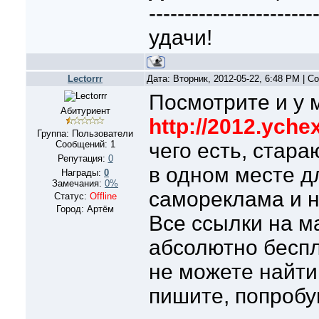
-----------------------
удачи!
Lectorrr
Дата: Вторник, 2012-05-22, 6:48 PM | 
Посмотрите и у 
Абитуриент
http://2012.ychex
Группа: Пользователи
Сообщений:
1
чего есть, стар
Репутация:
0
в одном месте д
Награды:
0
Замечания:
0%
самореклама и н
Статус:
Offline
Город: Артём
Все ссылки на м
абсолютно беспл
не можете найти
пишите, попробу