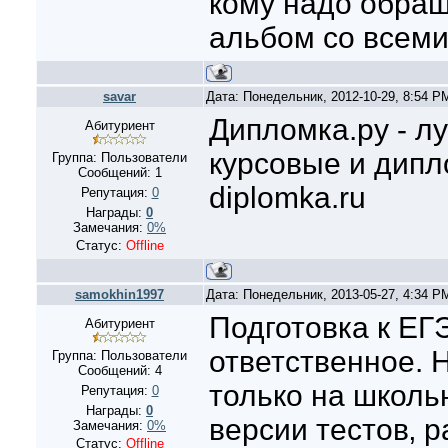
кому надо обращ
альбом со всем
savar
Дата: Понедельник, 2012-10-29, 8:54 
Дипломка.ру - л
Абитуриент
курсовые и дипл
Группа: Пользователи
Сообщений:
1
diplomka.ru
Репутация:
0
Награды:
0
Замечания:
0%
Статус:
Offline
samokhin1997
Дата: Понедельник, 2013-05-27, 4:34 
Подготовка к ЕГ
Абитуриент
ответственное. Н
Группа: Пользователи
Сообщений:
4
только на школь
Репутация:
0
Награды:
0
версии тестов‚ 
Замечания:
0%
Статус:
Offline