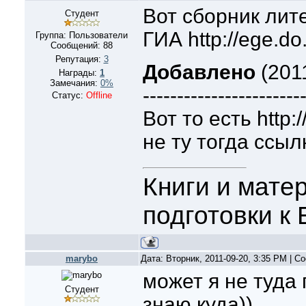
Вот сборник лит
Студент
ГИА http://ege.do
Группа: Пользователи
Сообщений:
88
Репутация:
3
Добавлено
(2011
Награды:
1
Замечания:
0%
-----------------------
Статус:
Offline
Вот то есть http:
не ту тогда ссыл
Книги и мате
подготовки к
marybo
Дата: Вторник, 2011-09-20, 3:35 PM | 
может я не туда
Студент
знаю куда))