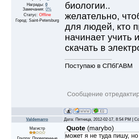
биологии..
Награды:
0
Замечания:
0%
желательно, что
Статус:
Offline
Город: Saint-Petersburg
для людей, кто п
начинает учить 
скачать в элект
Поступаю в СПбГАВМ
Сообщение отредакти
Valdemarro
Дата: Пятница, 2012-02-17, 8:54 PM | 
Quote
(
marybo
)
Магистр
может я не туда пишу, но
Группа: Проверенные