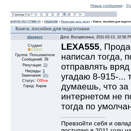
Новые сообщения
·
Уч
5
Страница
5
из
7
«
1
2
3
4
6
7
»
ФОРУМ ПОСТУПИМ.РУ
»
ОБЩЕНИЕ
»
Помогаем друг другу
»
Книги, пособия для подгот
Книги, пособия для подготовки
alexeeyz
Дата: Воскресенье, 2011-03-13, 10:56 
LEXA555
, Прода
Студент
написал тогда, п
Группа: Пользователи
Сообщений:
39
отправлять вряд
Репутация:
20
Награды:
1
угадаю 8-915-...
Замечания:
0%
Статус:
Offline
думаешь, что за
Город: Киров
интернетом не п
тогда по умолча
Превзойти себя и овла
поступаю в 2011 году н