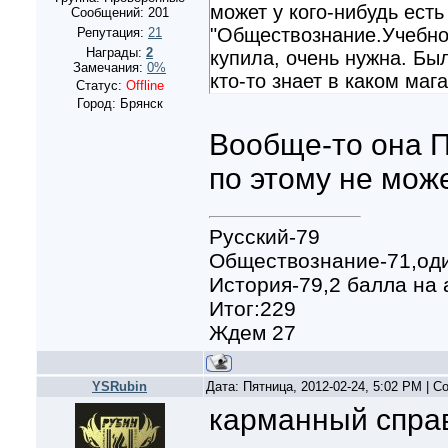
может у кого-нибудь есть
Сообщений:
201
"Обществознание.Учебно
Репутация:
21
Награды:
2
купила, очень нужна. Бы
Замечания:
0%
кто-то знает в каком маг
Статус:
Offline
Город: Брянск
Вообще-то она 
по этому не мож
Русский-79
Обществознание-71,оди
История-79,2 балла на
Итог:229
Ждем 27
YSRubin
Дата: Пятница, 2012-02-24, 5:02 PM | 
карманный справ