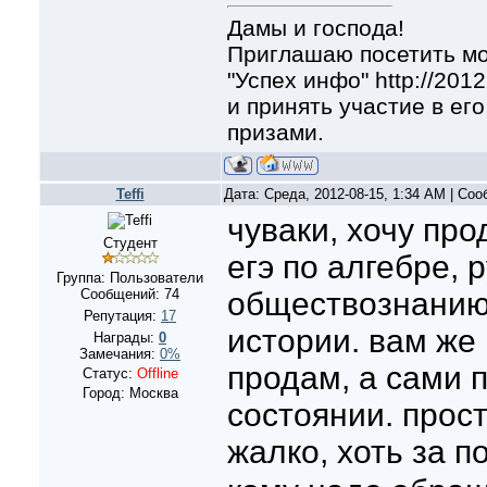
Дамы и господа!
Приглашаю посетить мо
"Успех инфо" http://2012
и принять участие в его
призами.
Teffi
Дата: Среда, 2012-08-15, 1:34 AM | Со
чуваки, хочу про
Студент
егэ по алгебре, 
Группа: Пользователи
Сообщений:
74
обществознанию 
Репутация:
17
истории. вам же
Награды:
0
Замечания:
0%
продам, а сами 
Статус:
Offline
Город: Москва
состоянии. прос
жалко, хоть за 