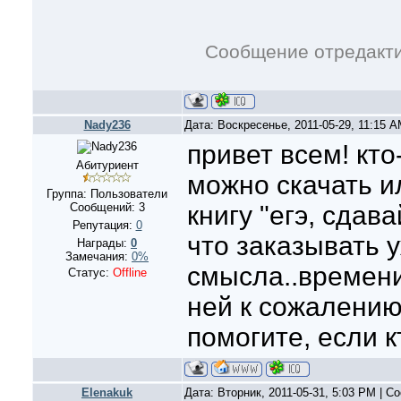
Сообщение отредакт
Nady236
Дата: Воскресенье, 2011-05-29, 11:15 
привет всем! кто
Абитуриент
можно скачать и
Группа: Пользователи
Сообщений:
3
книгу "егэ, сдав
Репутация:
0
что заказывать 
Награды:
0
Замечания:
0%
смысла..времени
Статус:
Offline
ней к сожалению
помогите, если к
Elenakuk
Дата: Вторник, 2011-05-31, 5:03 PM | 