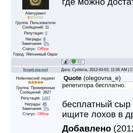
где можно доста
Абитуриент
Группа: Пользователи
Сообщений:
11
Репутация:
0
Награды:
0
Замечания:
0%
Статус:
Offline
Город: Яблоневый Овраг
forget-me-not
Дата: Суббота, 2012-03-03, 11:05 AM |
Quote
(
olegovna_e
)
Нобелевский лауреат
репетитора бесплатно.
Группа: Проверенные
Сообщений:
3827
Репутация:
1497
бесплатный сыр 
Награды:
45
Замечания:
0%
ищите лохов в д
Статус:
Offline
Добавлено
(2012