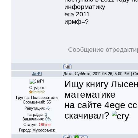
информатику
егэ 2011
ирмф=?
Сообщение отредакт
JarPI
Дата: Суббота, 2011-03-26, 5:00 PM | 
Ищу книгу Лысен
Студент
математике
Группа: Пользователи
Сообщений:
55
на сайте 4ege с
Репутация:
-6
скачивал?
Награды:
1
Замечания:
0%
Статус:
Offline
Город: Мухосранск