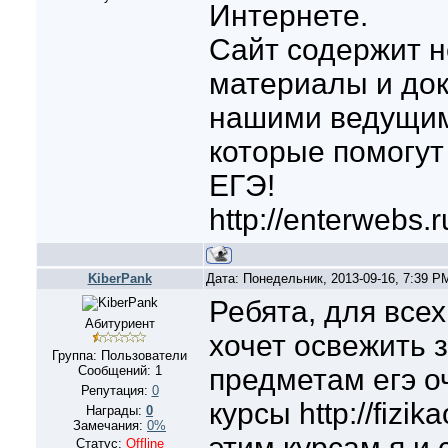
Интернете.
Cайт содержит 
материалы и до
нашими ведущим
которые помогут
ЕГЭ!
http://enterwebs
KiberPank
Дата: Понедельник, 2013-09-16, 7:39 
Ребята, для всех
Абитуриент
хочет освежить 
Группа: Пользователи
Сообщений:
1
предметам егэ о
Репутация:
0
курсы http://fizik
Награды:
0
Замечания:
0%
этим курсам я и 
Статус:
Offline