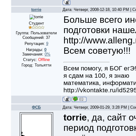
torrie
Дата: Четверг, 2008-12-18, 10:40 PM |
Больше всего и
Студент
подготовки нашел
Группа: Пользователи
Сообщений:
37
http://www.alleng.
Репутация:
9
Всем советую!!!
Награды:
0
Замечания:
0%
Статус:
Offline
Город: Тольятти
Всем помогу, я БОГ егЭ
я сдам на 100, я знаю
математика, информатик
http://vkontakte.ru/id529
ФСБ
Дата: Четверг, 2009-01-29, 3:28 PM | 
torrie
, да, сайт 
период подготовк