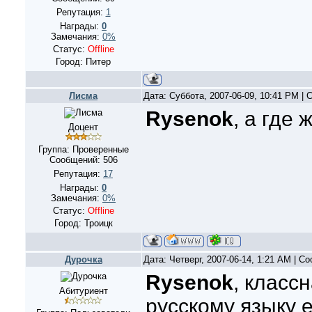
Репутация:
1
Награды:
0
Замечания:
0%
Статус:
Offline
Город: Питер
Лисма
Дата: Суббота, 2007-06-09, 10:41 PM |
Rysenok
, а где
Доцент
Группа: Проверенные
Сообщений:
506
Репутация:
17
Награды:
0
Замечания:
0%
Статус:
Offline
Город: Троицк
Дурочка
Дата: Четверг, 2007-06-14, 1:21 AM | 
Rysenok
, класс
Абитуриент
русскому языку 