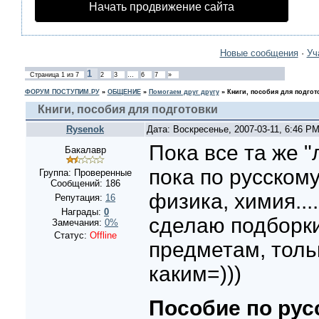
Начать продвижение сайта
Новые сообщения
·
Уч
1
Страница
1
из
7
2
3
…
6
7
»
ФОРУМ ПОСТУПИМ.РУ
»
ОБЩЕНИЕ
»
Помогаем друг другу
»
Книги, пособия для подгот
Книги, пособия для подготовки
Rysenok
Дата: Воскресенье, 2007-03-11, 6:46 P
Пока все та же 
Бакалавр
пока по русскому.
Группа: Проверенные
Сообщений:
186
физика, химия....
Репутация:
16
Награды:
0
сделаю подборки
Замечания:
0%
Статус:
Offline
предметам, толь
каким=)))
Пособие по рус