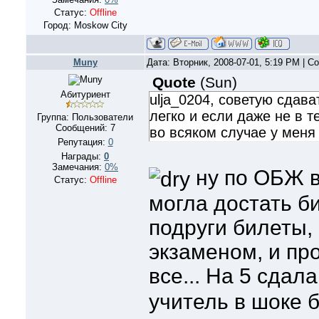
Статус:
Offline
Город: Moskow City
Muny
Дата: Вторник, 2008-07-01, 5:19 PM | 
Quote
(
Sun
)
Абитуриент
ulja_0204, советую сдав
легко и если даже не в 
Группа: Пользователи
Сообщений:
7
во всяком случае у меня
Репутация:
0
Награды:
0
Замечания:
0%
ну по ОБЖ во
Статус:
Offline
могла достать б
подруги билеты,
экзаменом, и пр
все... На 5 сдал
учитель в шоке б