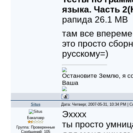
языка. Часть 2(Н
рапида 26.1 MB
там все вперемеш
это просто сборн
русскому=)
Остановите Землю, я сой
Ваша
Situs
Дата: Четверг, 2007-05-31, 10:34 PM |
Эхххх
Бакалавр
ты просто умниц
Группа: Проверенные
Сообщений:
105