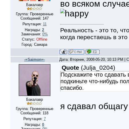
во всяком случа
Бакалавр
Группа: Проверенные
Сообщений:
147
Репутация:
11
Реальность - это то, ч
Награды:
2
Замечания:
0%
когда перестаешь в это
Статус:
Offline
Город: Самара
-=Saimon=-
Дата: Вторник, 2008-05-20, 10:13 PM |
Quote
(
Julja_0204
)
Подскажите что сдавать 
подкиньте что-нибудь по
спасибо.
Бакалавр
я сдавал общагу
Группа: Проверенные
Сообщений:
118
Репутация:
7
Награды:
0
Замечания:
0%