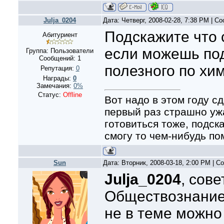
Julja_0204
Дата: Четверг, 2008-02-28, 7:38 PM | 
Подскажите что с
Абитуриент
если можешь под
Группа: Пользователи
Сообщений:
1
полезного по хи
Репутация:
0
Награды:
0
Замечания:
0%
Статус:
Offline
Вот надо в этом году с
первый раз страшно ужа
готовиться тоже, подск
смогу то чем-нибудь пом
Sun
Дата: Вторник, 2008-03-18, 2:00 PM | 
Julja_0204
, сов
Обществознание:
не в теме можно