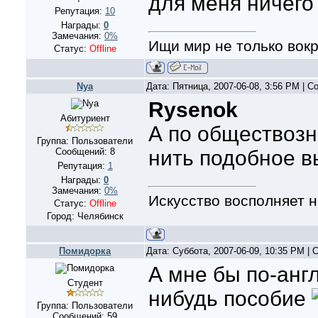
для меня ничего
Репутация:
10
Награды:
0
Замечания:
0%
Ищи мир не только вокру
Статус:
Offline
Nya
Дата: Пятница, 2007-06-08, 3:56 PM | 
Rysenok
Абитуриент
А по обществозн
Группа: Пользователи
Сообщений:
8
нить подобное 
Репутация:
1
Награды:
0
Замечания:
0%
Искусство восполняет н
Статус:
Offline
Город: Челябинск
Помидорка
Дата: Суббота, 2007-06-09, 10:35 PM |
А мне бы по-анг
Студент
нибудь пособие
Группа: Пользователи
Сообщений:
59