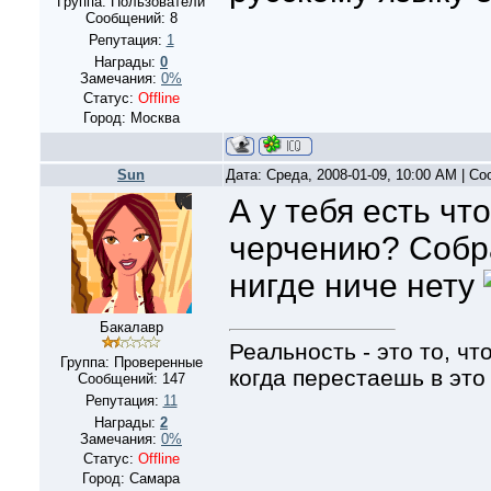
Группа: Пользователи
Сообщений:
8
Репутация:
1
Награды:
0
Замечания:
0%
Статус:
Offline
Город: Москва
Sun
Дата: Среда, 2008-01-09, 10:00 AM | С
А у тебя есть чт
черчению? Собра
нигде ниче нету
Бакалавр
Реальность - это то, ч
Группа: Проверенные
когда перестаешь в это
Сообщений:
147
Репутация:
11
Награды:
2
Замечания:
0%
Статус:
Offline
Город: Самара